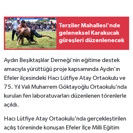
GENEL
Terziler Mahallesi'nde
GÜNDEM
geleneksel Karakucak
güreşleri düzenlenecek
Güvenlik
HABERDE İNSAN
Aydın Beşiktaşlılar Derneği'nin eğitime destek
amacıyla yürüttüğü proje kapsamında Aydın'ın
İNSAN
Efeler ilçesindeki Hacı Lütfiye Atay Ortaokulu ve
75. Yıl Vali Muharrem Göktayoğlu Ortaokulu'nda
İş Dünyası
kurulan fen laboratuvarları düzenlenen törenlerle
açıldı.
Jandarma
Hacı Lütfiye Atay Ortaokulu'nda gerçekleştirilen
Kadın
açılış töreninde konuşan Efeler İlçe Milli Eğitim