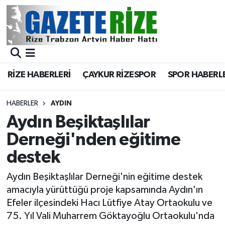
BÖLGEMİZ
Merkez Nöbetçi Eczaneler
SPOR
Merkez Hava Durumu
RİZE HABERLERİ
ÇAYKUR RİZESPOR
SPOR HABERL
Asayiş
Merkez Trafik Yoğunluk Haritası
HABERLER
AYDIN
Rize Jandarma Komutanlığı
Süper Lig Puan Durumu ve Fikstür
Aydın Beşiktaşlılar
Derneği'nden eğitime
Bilim Teknoloji
Tüm Manşetler
destek
Bölge
Son Dakika Haberleri
Aydın Beşiktaşlılar Derneği'nin eğitime destek
amacıyla yürüttüğü proje kapsamında Aydın'ın
Advertising news
Haber Arşivi
Efeler ilçesindeki Hacı Lütfiye Atay Ortaokulu ve
75. Yıl Vali Muharrem Göktayoğlu Ortaokulu'nda
Canlı Maç