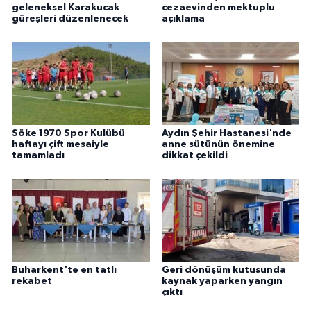
geleneksel Karakucak
cezaevinden mektuplu
güreşleri düzenlenecek
açıklama
Söke 1970 Spor Kulübü
Aydın Şehir Hastanesi'nde
haftayı çift mesaiyle
anne sütünün önemine
tamamladı
dikkat çekildi
Buharkent'te en tatlı
Geri dönüşüm kutusunda
rekabet
kaynak yaparken yangın
çıktı