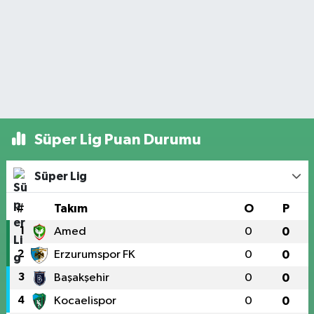
Süper Lig Puan Durumu
Süper Lig
#
Takım
O
P
1
Amed
0
0
2
Erzurumspor FK
0
0
3
Başakşehir
0
0
4
Kocaelispor
0
0