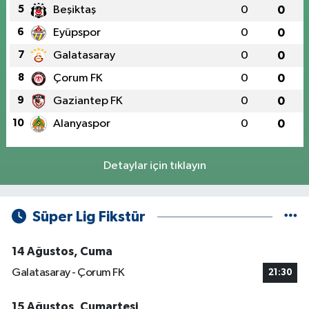
5
Beşiktaş
0
0
6
Eyüpspor
0
0
7
Galatasaray
0
0
8
Çorum FK
0
0
9
Gaziantep FK
0
0
10
Alanyaspor
0
0
Detaylar için tıklayın
Süper Lig Fikstür
14 Ağustos, Cuma
Galatasaray - Çorum FK
21:30
15 Ağustos, Cumartesi