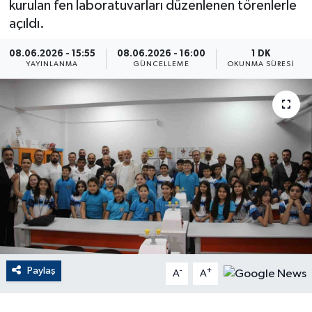
kurulan fen laboratuvarları düzenlenen törenlerle
açıldı.
ÇEVRE
08.06.2026 - 15:55
08.06.2026 - 16:00
1 DK
Dış Haberler
YAYINLANMA
GÜNCELLEME
OKUNMA SÜRESI
Dünya
EĞİTİM
EKONOMİ
English News
Finans
Paylaş
-
+
Flaş Haber
A
A
Gayrimenkul