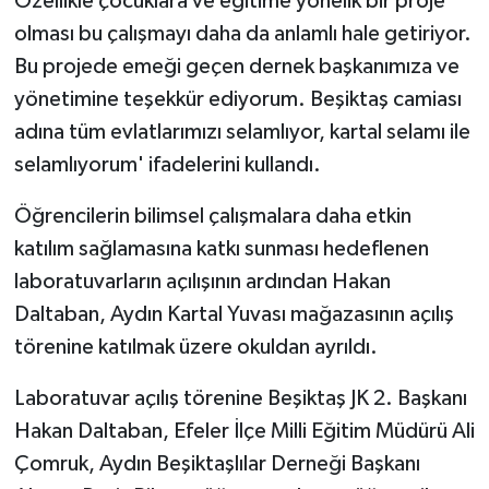
Özellikle çocuklara ve eğitime yönelik bir proje
ÜLKE GÜNDEMİ
olması bu çalışmayı daha da anlamlı hale getiriyor.
Bu projede emeği geçen dernek başkanımıza ve
YAŞAM
yönetimine teşekkür ediyorum. Beşiktaş camiası
adına tüm evlatlarımızı selamlıyor, kartal selamı ile
YEREL
selamlıyorum' ifadelerini kullandı.
Yerel Haberler
Öğrencilerin bilimsel çalışmalara daha etkin
katılım sağlamasına katkı sunması hedeflenen
laboratuvarların açılışının ardından Hakan
Daltaban, Aydın Kartal Yuvası mağazasının açılış
törenine katılmak üzere okuldan ayrıldı.
Laboratuvar açılış törenine Beşiktaş JK 2. Başkanı
Hakan Daltaban, Efeler İlçe Milli Eğitim Müdürü Ali
Çomruk, Aydın Beşiktaşlılar Derneği Başkanı