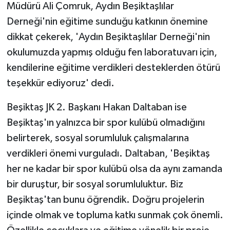
KÜLTÜR SANAT
Müdürü Ali Çomruk, Aydın Beşiktaşlılar
Derneği'nin eğitime sunduğu katkının önemine
MAGAZİN
dikkat çekerek, 'Aydın Beşiktaşlılar Derneği'nin
okulumuzda yapmış olduğu fen laboratuvarı için,
Otomobil
kendilerine eğitime verdikleri desteklerden ötürü
POLİTİKA
teşekkür ediyoruz' dedi.
Beşiktaş JK 2. Başkanı Hakan Daltaban ise
Sağlık
Beşiktaş'ın yalnızca bir spor kulübü olmadığını
SİYASET
belirterek, sosyal sorumluluk çalışmalarına
verdikleri önemi vurguladı. Daltaban, 'Beşiktaş
SPOR HABERLERİ
her ne kadar bir spor kulübü olsa da aynı zamanda
bir duruştur, bir sosyal sorumluluktur. Biz
TEKNOLOJİ
Beşiktaş'tan bunu öğrendik. Doğru projelerin
Turizm
içinde olmak ve topluma katkı sunmak çok önemli.