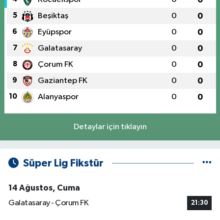
5
Beşiktaş
0
0
6
Eyüpspor
0
0
7
Galatasaray
0
0
8
Çorum FK
0
0
9
Gaziantep FK
0
0
10
Alanyaspor
0
0
Detaylar için tıklayın
Süper Lig Fikstür
14 Ağustos, Cuma
Galatasaray - Çorum FK
21:30