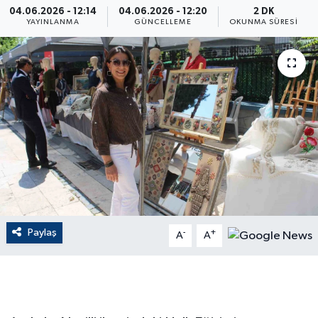
04.06.2026 - 12:14
04.06.2026 - 12:20
2 DK
YAYINLANMA
GÜNCELLEME
OKUNMA SÜRESI
ÇEVRE
Dış Haberler
Dünya
EĞİTİM
EKONOMİ
English News
Paylaş
-
+
A
A
Finans
Flaş Haber
Gayrimenkul