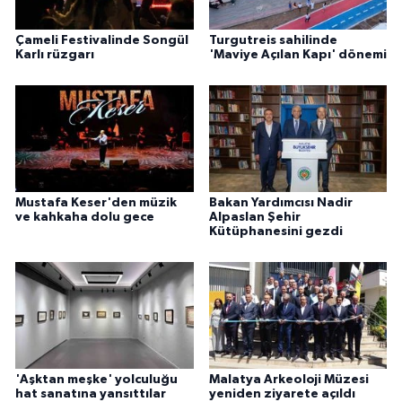
Çameli Festivalinde Songül
Turgutreis sahilinde
Karlı rüzgarı
'Maviye Açılan Kapı' dönemi
Mustafa Keser'den müzik
Bakan Yardımcısı Nadir
ve kahkaha dolu gece
Alpaslan Şehir
Kütüphanesini gezdi
'Aşktan meşke' yolculuğu
Malatya Arkeoloji Müzesi
hat sanatına yansıttılar
yeniden ziyarete açıldı