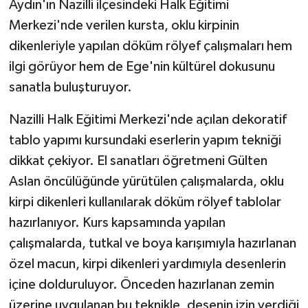
Aydın'ın Nazilli ilçesindeki Halk Eğitimi
Merkezi'nde verilen kursta, oklu kirpinin
GENEL
dikenleriyle yapılan döküm rölyef çalışmaları hem
ilgi görüyor hem de Ege'nin kültürel dokusunu
GÜNDEM
sanatla buluşturuyor.
Güvenlik
Nazilli Halk Eğitimi Merkezi'nde açılan dekoratif
HABERDE İNSAN
tablo yapımı kursundaki eserlerin yapım tekniği
dikkat çekiyor. El sanatları öğretmeni Gülten
İNSAN
Aslan öncülüğünde yürütülen çalışmalarda, oklu
kirpi dikenleri kullanılarak döküm rölyef tablolar
İş Dünyası
hazırlanıyor. Kurs kapsamında yapılan
çalışmalarda, tutkal ve boya karışımıyla hazırlanan
Jandarma
özel macun, kirpi dikenleri yardımıyla desenlerin
Kadın
içine dolduruluyor. Önceden hazırlanan zemin
üzerine uygulanan bu teknikle, desenin izin verdiği