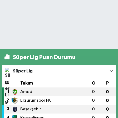
Süper Lig Puan Durumu
Süper Lig
#
Takım
O
P
1
Amed
0
0
2
Erzurumspor FK
0
0
3
Başakşehir
0
0
4
Kocaelispor
0
0