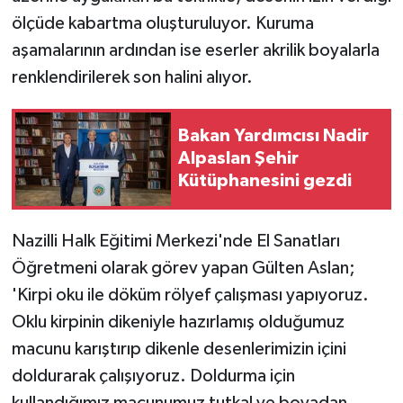
KÜLTÜR SANAT
ölçüde kabartma oluşturuluyor. Kuruma
aşamalarının ardından ise eserler akrilik boyalarla
MAGAZİN
renklendirilerek son halini alıyor.
Otomobil
Bakan Yardımcısı Nadir
POLİTİKA
Alpaslan Şehir
Kütüphanesini gezdi
Sağlık
SİYASET
Nazilli Halk Eğitimi Merkezi'nde El Sanatları
Öğretmeni olarak görev yapan Gülten Aslan;
SPOR HABERLERİ
'Kirpi oku ile döküm rölyef çalışması yapıyoruz.
Oklu kirpinin dikeniyle hazırlamış olduğumuz
TEKNOLOJİ
macunu karıştırıp dikenle desenlerimizin içini
Turizm
doldurarak çalışıyoruz. Doldurma için
kullandığımız macunumuz tutkal ve boyadan