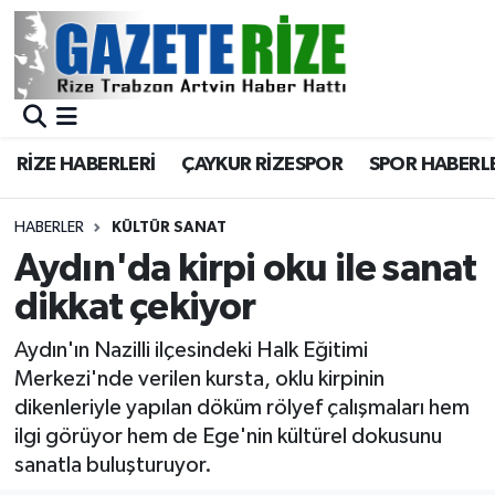
BÖLGEMİZ
Merkez Nöbetçi Eczaneler
SPOR
Merkez Hava Durumu
RİZE HABERLERİ
ÇAYKUR RİZESPOR
SPOR HABERL
Asayiş
Merkez Trafik Yoğunluk Haritası
HABERLER
KÜLTÜR SANAT
Rize Jandarma Komutanlığı
Süper Lig Puan Durumu ve Fikstür
Aydın'da kirpi oku ile sanat
dikkat çekiyor
Bilim Teknoloji
Tüm Manşetler
Aydın'ın Nazilli ilçesindeki Halk Eğitimi
Bölge
Son Dakika Haberleri
Merkezi'nde verilen kursta, oklu kirpinin
dikenleriyle yapılan döküm rölyef çalışmaları hem
Advertising news
Haber Arşivi
ilgi görüyor hem de Ege'nin kültürel dokusunu
sanatla buluşturuyor.
Canlı Maç