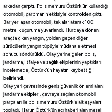
KÜLTÜR SANAT
arkadan çarptı. Polis memuru Öztürk’ün kullandığı
otomobil, çarpmanın etkisiyle kontrolden çıktı.
MAGAZİN
Bariyeri aşan otomobil, taklalar atarak 100
Otomobil
metrelik uçuruma yuvarlandı. Hurdaya dönen
araçta çıkan yangın, yoldan geçen diğer
POLİTİKA
sürücülerin yangın tüpüyle müdahale etmesi
Sağlık
sonucu söndürüldü. Olay yerine gelen polis,
jandarma, itfaiye ve sağlık ekiplerinin yaptıkları
SİYASET
incelemede, Öztürk’ün hayatını kaybettiği
belirlendi.
SPOR HABERLERİ
Olay yeri çevresinde geniş güvenlik önlemi alan
TEKNOLOJİ
jandarma ekipleri, çevreye saçılan otomobil
parçaları ile polis memuru Öztürk’e ait eşyaları
Turizm
topladı. Harun Öztürk’ün acı haberi alan mesai