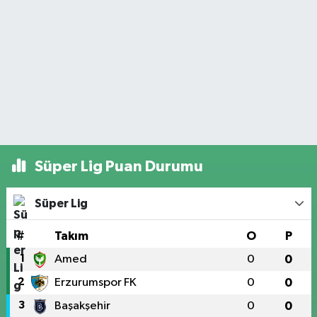
Süper Lig Puan Durumu
Süper Lig
#
Takım
O
P
1
Amed
0
0
2
Erzurumspor FK
0
0
3
Başakşehir
0
0