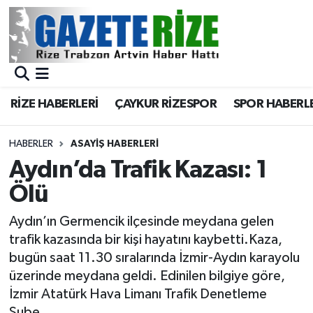
BÖLGEMİZ
Merkez Nöbetçi Eczaneler
SPOR
Merkez Hava Durumu
RİZE HABERLERİ
ÇAYKUR RİZESPOR
SPOR HABERL
Asayiş
Merkez Trafik Yoğunluk Haritası
HABERLER
ASAYIŞ HABERLERI
Rize Jandarma Komutanlığı
Süper Lig Puan Durumu ve Fikstür
Aydın’da Trafik Kazası: 1
Ölü
Bilim Teknoloji
Tüm Manşetler
Aydın’ın Germencik ilçesinde meydana gelen
Bölge
Son Dakika Haberleri
trafik kazasında bir kişi hayatını kaybetti.Kaza,
bugün saat 11.30 sıralarında İzmir-Aydın karayolu
Advertising news
Haber Arşivi
üzerinde meydana geldi. Edinilen bilgiye göre,
İzmir Atatürk Hava Limanı Trafik Denetleme
Canlı Maç
Şube...