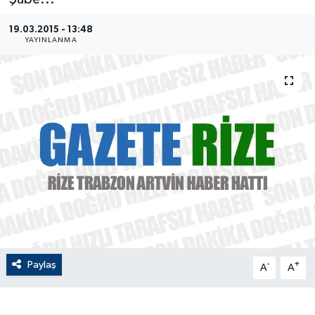
ÇEVRE
19.03.2015 - 13:48
YAYINLANMA
Dış Haberler
Dünya
EĞİTİM
EKONOMİ
English News
Finans
Paylaş
-
+
A
A
Flaş Haber
Gayrimenkul