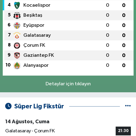
4
Kocaelispor
0
0
5
Beşiktaş
0
0
6
Eyüpspor
0
0
7
Galatasaray
0
0
8
Çorum FK
0
0
9
Gaziantep FK
0
0
10
Alanyaspor
0
0
Detaylar için tıklayın
Süper Lig Fikstür
14 Ağustos, Cuma
Galatasaray - Çorum FK
21:30