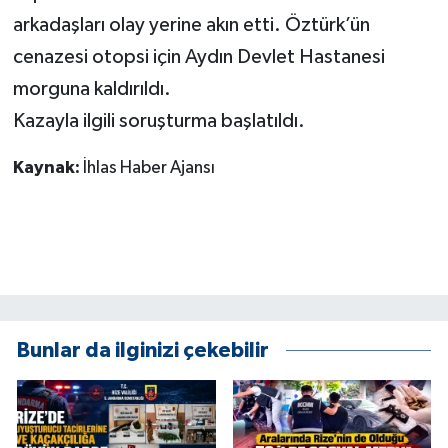
ÜLKE GÜNDEMİ
arkadaşları olay yerine akın etti. Öztürk’ün
cenazesi otopsi için Aydın Devlet Hastanesi
YAŞAM
morguna kaldırıldı.
Kazayla ilgili soruşturma başlatıldı.
YEREL
Kaynak:
İhlas Haber Ajansı
Yerel Haberler
Bunlar da ilginizi çekebilir