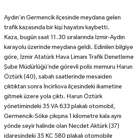
GENEL
Aydın’ın Germencik ilçesinde meydana gelen
trafik kazasında bir kişi hayatını kaybetti.
GÜNDEM
Kaza, bugün saat 11.30 sıralarında İzmir-Aydın
Güvenlik
karayolu üzerinde meydana geldi. Edinilen bilgiye
göre, İzmir Atatürk Hava Limanı Trafik Denetleme
HABERDE İNSAN
Şube Müdürlüğü’nde görevli polis memuru Harun
Öztürk (40), sabah saatlerinde mesaiden
İNSAN
çıktıktan sonra İncirliova ilçesindeki ikametine
İş Dünyası
gitmek üzere yola çıktı. Harun Öztürk
yönetimindeki 35 VA 633 plakalı otomobil,
Jandarma
Germencik-Söke çıkışına 1 kilometre kala aynı
Kadın
yönde seyir halinde olan Necdet Aktürk (37)
idaresindeki 35 KC 580 plakalı otomobile