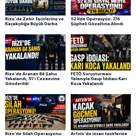
Rize'de Zehir Tacirlerine ve
52 İlde Operasyon: 216
Kaçakçılığa Büyük Darbe
Şüpheli Gözaltına Alındı
Rize’de Aranan 84 Şahıs
FETÖ Soruşturması
Yakalandı, 51’i Cezaevine
Yalanıyla Gasp İddiası Karı
Gönderildi
Koca Yakalandı
Rize’de Silah Operasyonu:
Artvin'de insan tacirlerine