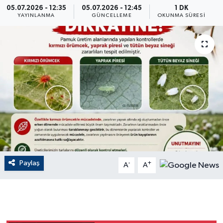
05.07.2026 - 12:35
05.07.2026 - 12:45
1 DK
YAYINLANMA
GÜNCELLEME
OKUNMA SÜRESI
ÇEVRE
Dış Haberler
Dünya
EĞİTİM
EKONOMİ
English News
Paylaş
-
+
A
A
Finans
Flaş Haber
Gayrimenkul