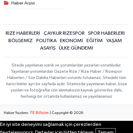
Haber Arşivi
RİZE HABERLERİ
ÇAYKUR RİZESPOR
SPOR HABERLERİ
BÖLGEMİZ
POLİTİKA
EKONOMİ
EĞİTİM
YAŞAM
ASAYİŞ
ÜLKE GÜNDEMİ
Sitede yayınlanan içerik ve yorumlardan yazarları sorumludur.
Yayınlanan yorumlardan Gazete Rize / Rize Haber / Rizespor
Haberleri / Son Dakika Haberleri sorumlu tutulamaz. Sitedeki tüm
harici linkler ayrı bir sayfada açılır. Sitemizde yayınlanan haber, köşe
yazıları ve fotoğraflar izin alınmaksızın kaynak gösterilse dahi,
herhangi bir ortamda kullanılamaz ve yayınlanamaz
Haber Yazılımı:
TE Bilişim
| Copyright © 2026
En iyi site deneyimi sağlamak için çerezlerden
faydalanıyoruz. Detaylar için lütfen tıklayın.
Tamam