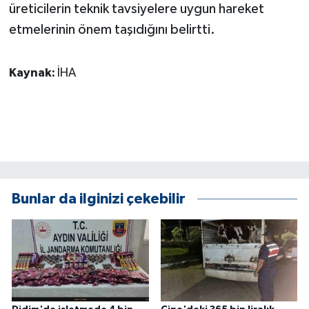
üreticilerin teknik tavsiyelere uygun hareket
ÜLKE GÜNDEMİ
etmelerinin önem taşıdığını belirtti.
YAŞAM
Kaynak:
İHA
YEREL
Yerel Haberler
Bunlar da ilginizi çekebilir