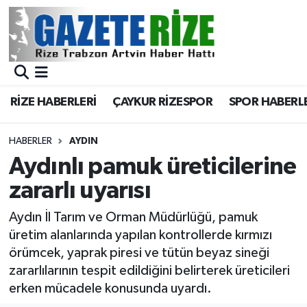
BÖLGEMİZ
Merkez Nöbetçi Eczaneler
SPOR
Merkez Hava Durumu
RİZE HABERLERİ
ÇAYKUR RİZESPOR
SPOR HABERL
Asayiş
Merkez Trafik Yoğunluk Haritası
HABERLER
AYDIN
Rize Jandarma Komutanlığı
Süper Lig Puan Durumu ve Fikstür
Aydınlı pamuk üreticilerine
zararlı uyarısı
Bilim Teknoloji
Tüm Manşetler
Aydın İl Tarım ve Orman Müdürlüğü, pamuk
Bölge
Son Dakika Haberleri
üretim alanlarında yapılan kontrollerde kırmızı
örümcek, yaprak piresi ve tütün beyaz sineği
Advertising news
Haber Arşivi
zararlılarının tespit edildiğini belirterek üreticileri
erken mücadele konusunda uyardı.
Canlı Maç