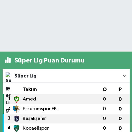
Süper Lig Puan Durumu
Süper Lig
#
Takım
O
P
1
Amed
0
0
2
Erzurumspor FK
0
0
3
Başakşehir
0
0
4
Kocaelispor
0
0