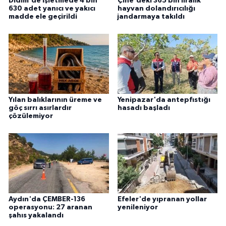
Didim'de işletmede 4 bin
Çine'deki 365 bin liralık
630 adet yanıcı ve yakıcı
hayvan dolandırıcılığı
madde ele geçirildi
jandarmaya takıldı
Yılan balıklarının üreme ve
Yenipazar'da antepfıstığı
göç sırrı asırlardır
hasadı başladı
çözülemiyor
Aydın'da ÇEMBER-136
Efeler'de yıpranan yollar
operasyonu: 27 aranan
yenileniyor
şahıs yakalandı