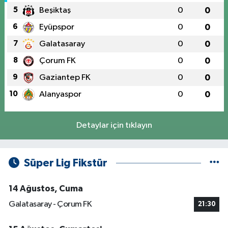
5
Beşiktaş
0
0
6
Eyüpspor
0
0
7
Galatasaray
0
0
8
Çorum FK
0
0
9
Gaziantep FK
0
0
10
Alanyaspor
0
0
Detaylar için tıklayın
Süper Lig Fikstür
14 Ağustos, Cuma
Galatasaray - Çorum FK
21:30