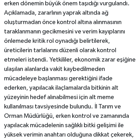
KÜLTÜR SANAT
erken dönemin büyük önem taşıdığı vurgulandı.
Açıklamada, zararlının yaprak altında ağ
MAGAZİN
oluşturmadan önce kontrol altına alınmasının
taraklanmanın gecikmesini ve verim kayıplarını
Otomobil
önlemede kritik rol oynadığı belirtilerek,
üreticilerin tarlalarını düzenli olarak kontrol
POLİTİKA
etmeleri istendi. Yetkililer, ekonomik zarar eşiğine
Sağlık
ulaşılan alanlarda vakit kaybedilmeden
mücadeleye başlanması gerektiğini ifade
SİYASET
ederken, yapılacak ilaçlamalarda bitkinin alt
yüzeyinin hedef alınabilmesi için alt meme
SPOR HABERLERİ
kullanılması tavsiyesinde bulundu. İl Tarım ve
TEKNOLOJİ
Orman Müdürlüğü, erken kontrol ve zamanında
yapılacak mücadelenin sağlıklı bitki gelişimi ile
Turizm
yüksek verimin anahtarı olduğuna dikkat çekerek,