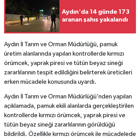
Aydın'da 14 günde 173
GENEL
aranan şahıs yakalandı
GÜNDEM
Aydın İl Tarım ve Orman Müdürlüğü, pamuk
Güvenlik
üretim alanlarında yapılan kontrollerde kırmızı
HABERDE İNSAN
örümcek, yaprak piresi ve tütün beyaz sineği
zararlılarının tespit edildiğini belirterek üreticileri
İNSAN
erken mücadele konusunda uyardı.
İş Dünyası
Aydın İl Tarım ve Orman Müdürlüğü'nden yapılan
açıklamada, pamuk ekili alanlarda gerçekleştirilen
Jandarma
kontrollerde kırmızı örümcek, yaprak piresi ve
tütün beyaz sineği zararlılarının görüldüğü
Kadın
bildirildi. Özellikle kırmızı örümcek ile mücadelede