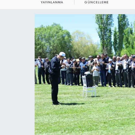
YAYINLANMA
GÜNCELLEME
ÇEVRE
Dış Haberler
Dünya
EĞİTİM
EKONOMİ
English News
Finans
Flaş Haber
Gayrimenkul