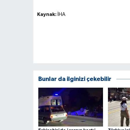
KÜLTÜR SANAT
Kaynak:
İHA
MAGAZİN
Otomobil
POLİTİKA
Sağlık
SİYASET
Bunlar da ilginizi çekebilir
SPOR HABERLERİ
TEKNOLOJİ
Turizm