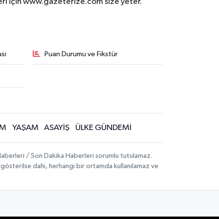
eri için www.gazeterize.com size yeter.
sı
Puan Durumu ve Fikstür
İM
YAŞAM
ASAYİŞ
ÜLKE GÜNDEMİ
aberleri / Son Dakika Haberleri sorumlu tutulamaz.
ak gösterilse dahi, herhangi bir ortamda kullanılamaz ve