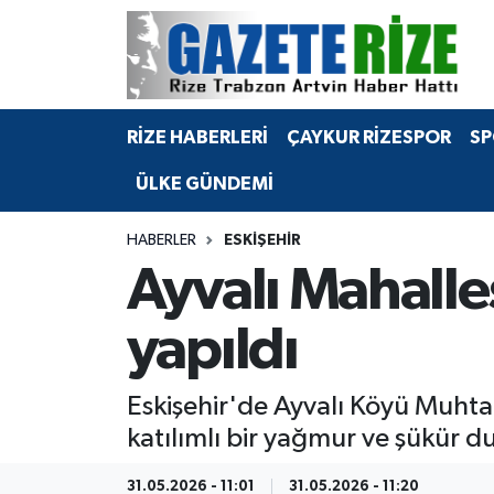
BÖLGEMİZ
Merkez Nöbetçi Eczaneler
RİZE HABERLERİ
ÇAYKUR RİZESPOR
SP
SPOR
Merkez Hava Durumu
ÜLKE GÜNDEMİ
Asayiş
Merkez Trafik Yoğunluk Haritası
HABERLER
ESKIŞEHIR
Rize Jandarma Komutanlığı
Süper Lig Puan Durumu ve Fikstür
Ayvalı Mahalle
Bilim Teknoloji
Tüm Manşetler
yapıldı
Bölge
Son Dakika Haberleri
Eskişehir'de Ayvalı Köyü Muhta
Advertising news
Haber Arşivi
katılımlı bir yağmur ve şükür 
Canlı Maç
31.05.2026 - 11:01
31.05.2026 - 11:20