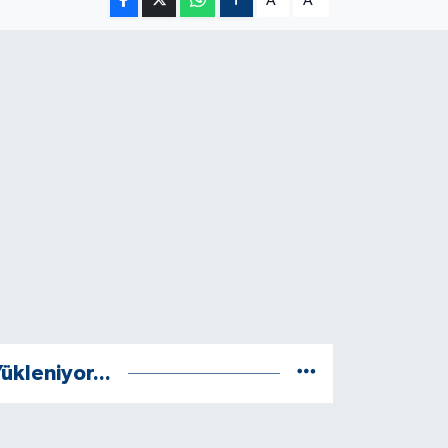
A
A
ükleniyor...