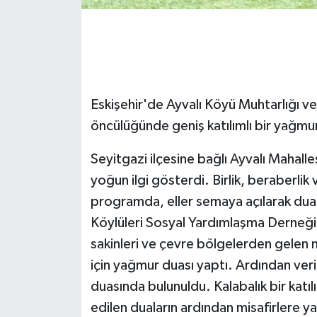
GENEL
GÜNDEM
Eskişehir'de Ayvalı Köyü Muhtarlığı v
Güvenlik
öncülüğünde geniş katılımlı bir yağmu
HABERDE İNSAN
Seyitgazi ilçesine bağlı Ayvalı Mahalle
İNSAN
yoğun ilgi gösterdi. Birlik, beraberlik
programda, eller semaya açılarak duala
İş Dünyası
Köylüleri Sosyal Yardımlaşma Derneği
sakinleri ve çevre bölgelerden gelen mi
Jandarma
için yağmur duası yaptı. Ardından ver
Kadın
duasında bulunuldu. Kalabalık bir katıl
edilen duaların ardından misafirlere ya