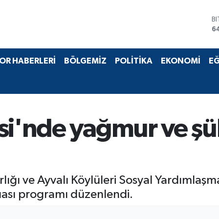
B
6
D
4
E
OR HABERLERİ
BÖLGEMİZ
POLİTİKA
EKONOMİ
EĞ
5
S
6
G
6
B
si'nde yağmur ve şü
1
rlığı ve Ayvalı Köylüleri Sosyal Yardımla
duası programı düzenlendi.