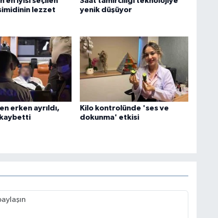
n en iyisi seçilen
Saat tamirciliği teknolojiye
simidinin lezzet
yenik düşüyor
n erken ayrıldı,
Kilo kontrolünde 'ses ve
 kaybetti
dokunma' etkisi