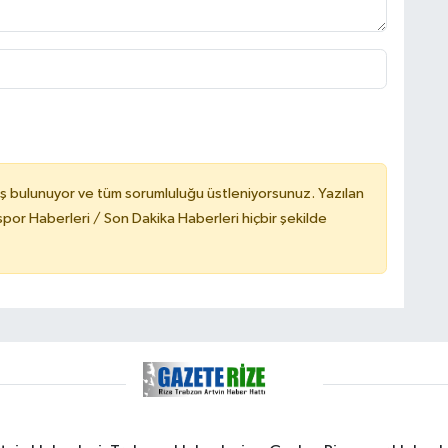
ş bulunuyor ve tüm sorumluluğu üstleniyorsunuz. Yazılan
or Haberleri / Son Dakika Haberleri hiçbir şekilde