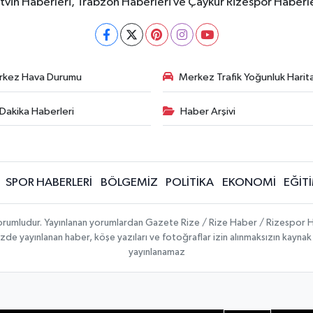
rtvin Haberleri, Trabzon Haberleri ve Çaykur Rizespor Haberl
rkez Hava Durumu
Merkez Trafik Yoğunluk Harita
Dakika Haberleri
Haber Arşivi
SPOR HABERLERİ
BÖLGEMİZ
POLİTİKA
EKONOMİ
EĞİT
 sorumludur. Yayınlanan yorumlardan Gazete Rize / Rize Haber / Rizespor H
temizde yayınlanan haber, köşe yazıları ve fotoğraflar izin alınmaksızın kayn
yayınlanamaz