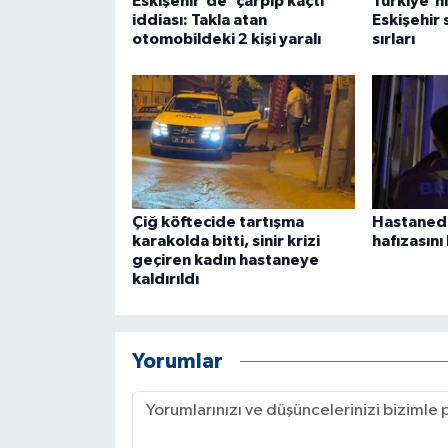
Eskişehir'de 'çarpıp kaçtı'
Türkiye'ni
ÜLKE GÜNDEMİ
iddiası: Takla atan
Eskişehir 
otomobildeki 2 kişi yaralı
sırları
YAŞAM
YEREL
Yerel Haberler
Çiğ köftecide tartışma
Hastanede
karakolda bitti, sinir krizi
hafızasını
geçiren kadın hastaneye
kaldırıldı
Yorumlar