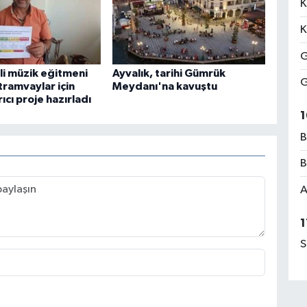
K
K
G
li müzik eğitmeni
Ayvalık, tarihi Gümrük
G
tramvaylar için
Meydanı'na kavuştu
rıcı proje hazırladı
1
B
B
A
1
S