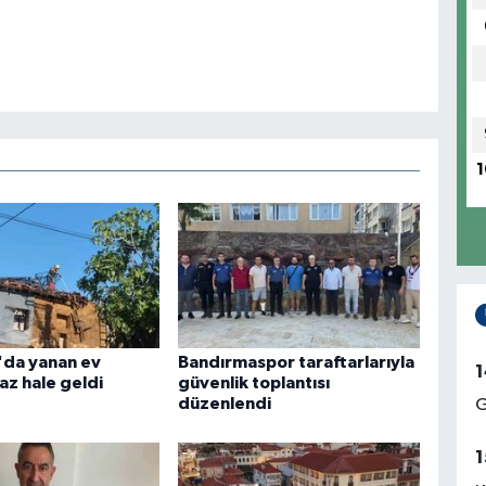
1
da yanan ev
Bandırmaspor taraftarlarıyla
1
az hale geldi
güvenlik toplantısı
düzenlendi
G
1