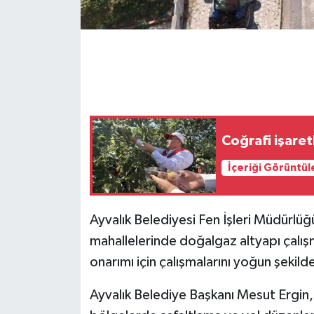
GENEL
GÜNDEM
Güvenlik
HABERDE İNSAN
Coğrafi işaret
İçeriği Görüntül
İNSAN
İş Dünyası
Ayvalık Belediyesi Fen İşleri Müdürlüğü
mahallelerinde doğalgaz altyapı çalışm
Jandarma
onarımı için çalışmalarını yoğun şekild
Kadın
Ayvalık Belediye Başkanı Mesut Ergin,