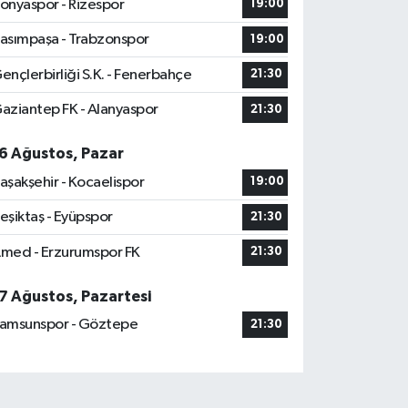
onyaspor - Rizespor
19:00
asımpaşa - Trabzonspor
19:00
ençlerbirliği S.K. - Fenerbahçe
21:30
aziantep FK - Alanyaspor
21:30
6 Ağustos, Pazar
aşakşehir - Kocaelispor
19:00
eşiktaş - Eyüpspor
21:30
med - Erzurumspor FK
21:30
7 Ağustos, Pazartesi
amsunspor - Göztepe
21:30