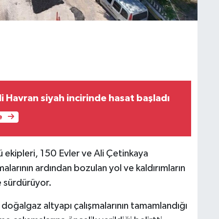
li Havran siyah incirinde hasat başladı
e
 ekipleri, 150 Evler ve Ali Çetinkaya
alarının ardından bozulan yol ve kaldırımların
e sürdürüyor.
 doğalgaz altyapı çalışmalarının tamamlandığı