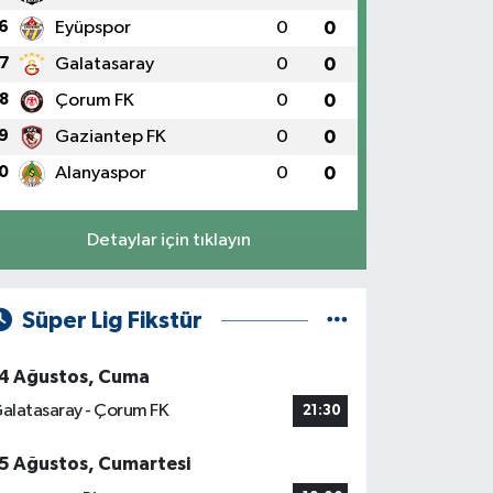
6
Eyüpspor
0
0
7
Galatasaray
0
0
8
Çorum FK
0
0
9
Gaziantep FK
0
0
0
Alanyaspor
0
0
Detaylar için tıklayın
Süper Lig Fikstür
4 Ağustos, Cuma
alatasaray - Çorum FK
21:30
5 Ağustos, Cumartesi