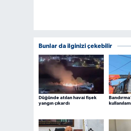
ÜLKE GÜNDEMİ
YAŞAM
YEREL
Bunlar da ilginizi çekebilir
Yerel Haberler
Düğünde atılan havai fişek
Bandırma'
yangın çıkardı
kullanılam