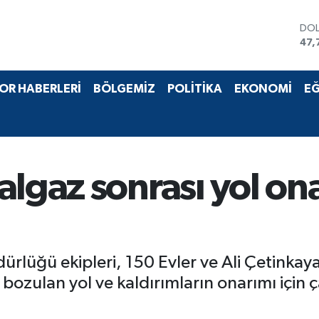
DO
47,
EU
55,
STE
OR HABERLERİ
BÖLGEMİZ
POLİTİKA
EKONOMİ
EĞ
64,
GRA
651
BİS
13.
BIT
algaz sonrası yol on
64.
üdürlüğü ekipleri, 150 Evler ve Ali Çetink
 bozulan yol ve kaldırımların onarımı için 