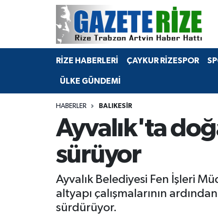
BÖLGEMİZ
Merkez Nöbetçi Eczaneler
RİZE HABERLERİ
ÇAYKUR RİZESPOR
SP
SPOR
Merkez Hava Durumu
ÜLKE GÜNDEMİ
Asayiş
Merkez Trafik Yoğunluk Haritası
HABERLER
BALIKESIR
Rize Jandarma Komutanlığı
Süper Lig Puan Durumu ve Fikstür
Ayvalık'ta doğ
Bilim Teknoloji
Tüm Manşetler
sürüyor
Bölge
Son Dakika Haberleri
Ayvalık Belediyesi Fen İşleri M
Advertising news
Haber Arşivi
altyapı çalışmalarının ardından
sürdürüyor.
Canlı Maç