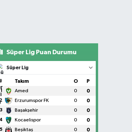
Süper Lig Puan Durumu
Süper Lig
#
Takım
O
P
1
Amed
0
0
2
Erzurumspor FK
0
0
3
Başakşehir
0
0
4
Kocaelispor
0
0
5
Beşiktaş
0
0