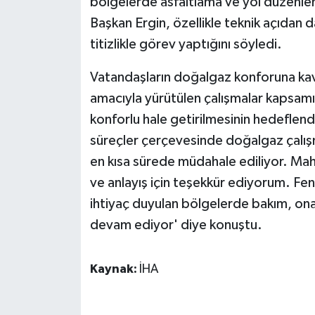
bölgelerde asfaltlama ve yol düzenleme
KÜLTÜR SANAT
Başkan Ergin, özellikle teknik açıdan 
MAGAZİN
titizlikle görev yaptığını söyledi.
Otomobil
Vatandaşların doğalgaz konforuna kav
amacıyla yürütülen çalışmalar kapsamı
POLİTİKA
konforlu hale getirilmesinin hedeflend
süreçler çerçevesinde doğalgaz çalışm
Sağlık
en kısa sürede müdahale ediliyor. Mah
ve anlayış için teşekkür ediyorum. Fen
SİYASET
ihtiyaç duyulan bölgelerde bakım, onar
SPOR HABERLERİ
devam ediyor' diye konuştu.
TEKNOLOJİ
Kaynak:
İHA
Turizm