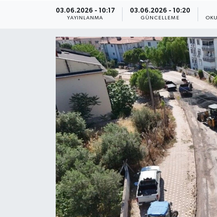
03.06.2026 - 10:17
03.06.2026 - 10:20
ÇEVRE
YAYINLANMA
GÜNCELLEME
OKU
Dış Haberler
Dünya
EĞİTİM
EKONOMİ
English News
Finans
Flaş Haber
Gayrimenkul