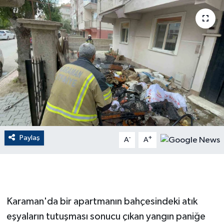
ÇEVRE
Dış Haberler
Dünya
EĞİTİM
EKONOMİ
Paylaş
-
+
A
A
English News
Finans
Flaş Haber
Karaman'da bir apartmanın bahçesindeki atık
eşyaların tutuşması sonucu çıkan yangın paniğe
Gayrimenkul