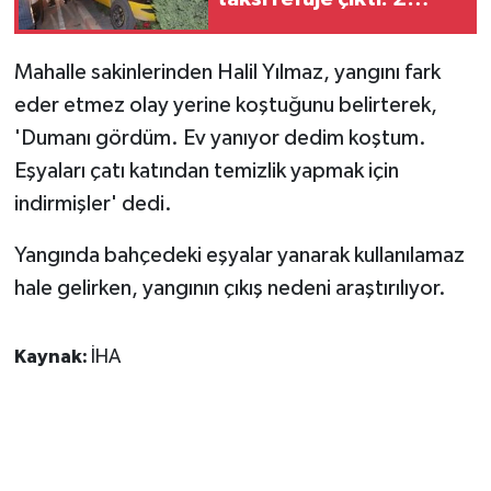
KÜLTÜR SANAT
yaralı
MAGAZİN
Mahalle sakinlerinden Halil Yılmaz, yangını fark
eder etmez olay yerine koştuğunu belirterek,
Otomobil
'Dumanı gördüm. Ev yanıyor dedim koştum.
Eşyaları çatı katından temizlik yapmak için
POLİTİKA
indirmişler' dedi.
Sağlık
Yangında bahçedeki eşyalar yanarak kullanılamaz
hale gelirken, yangının çıkış nedeni araştırılıyor.
SİYASET
SPOR HABERLERİ
Kaynak:
İHA
TEKNOLOJİ
Turizm