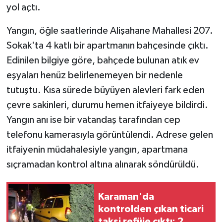
yol açtı.
GENEL
Yangın, öğle saatlerinde Alişahane Mahallesi 207.
Sokak'ta 4 katlı bir apartmanın bahçesinde çıktı.
GÜNDEM
Edinilen bilgiye göre, bahçede bulunan atık ev
Güvenlik
eşyaları henüz belirlenemeyen bir nedenle
tutuştu. Kısa sürede büyüyen alevleri fark eden
HABERDE İNSAN
çevre sakinleri, durumu hemen itfaiyeye bildirdi.
Yangın anı ise bir vatandaş tarafından cep
İNSAN
telefonu kamerasıyla görüntülendi. Adrese gelen
itfaiyenin müdahalesiyle yangın, apartmana
İş Dünyası
sıçramadan kontrol altına alınarak söndürüldü.
Jandarma
Karaman'da
Kadın
kontrolden çıkan ticari
taksi refüje çıktı: 2