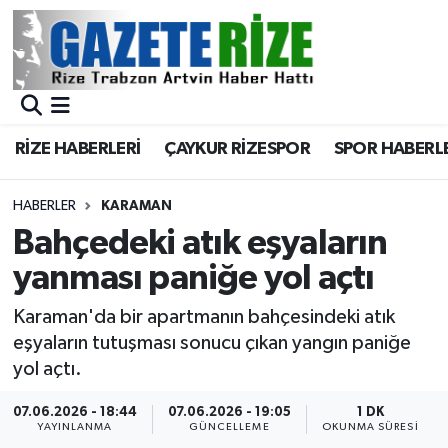
BÖLGEMİZ
Merkez Nöbetçi Eczaneler
SPOR
Merkez Hava Durumu
RİZE HABERLERİ
ÇAYKUR RİZESPOR
SPOR HABERL
Asayiş
Merkez Trafik Yoğunluk Haritası
HABERLER
KARAMAN
Rize Jandarma Komutanlığı
Süper Lig Puan Durumu ve Fikstür
Bahçedeki atık eşyaların
yanması paniğe yol açtı
Bilim Teknoloji
Tüm Manşetler
Karaman'da bir apartmanın bahçesindeki atık
Bölge
Son Dakika Haberleri
eşyaların tutuşması sonucu çıkan yangın paniğe
yol açtı.
Advertising news
Haber Arşivi
07.06.2026 - 18:44
07.06.2026 - 19:05
1 DK
YAYINLANMA
GÜNCELLEME
OKUNMA SÜRESI
Canlı Maç