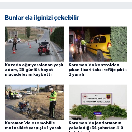
ÜLKE GÜNDEMİ
Bunlar da ilginizi çekebilir
YAŞAM
YEREL
Yerel Haberler
Kazada ağır yaralanan yaşlı
Karaman'da kontrolden
adam, 25 günlük hayat
çıkan ticari taksi refüje çıktı:
mücadelesini kaybetti
2 yaralı
Karaman'da otomobille
Karaman'da jandarmanın
motosiklet çarpıştı: 1 yaralı
yakaladığı 34 şahıstan 4'ü