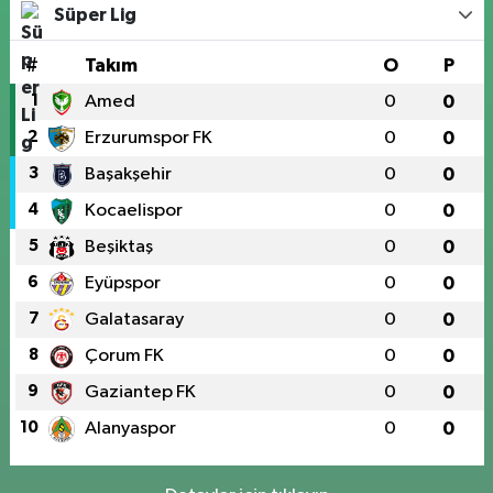
Süper Lig
#
Takım
O
P
1
Amed
0
0
2
Erzurumspor FK
0
0
3
Başakşehir
0
0
4
Kocaelispor
0
0
5
Beşiktaş
0
0
6
Eyüpspor
0
0
7
Galatasaray
0
0
8
Çorum FK
0
0
9
Gaziantep FK
0
0
10
Alanyaspor
0
0