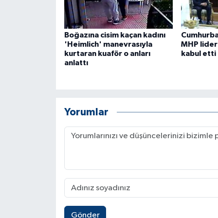
Boğazına cisim kaçan kadını
Cumhurba
'Heimlich' manevrasıyla
MHP lideri
kurtaran kuaför o anları
kabul etti
anlattı
Yorumlar
Gönder