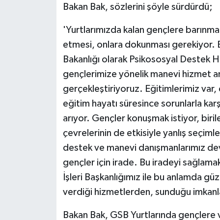
Bakan Bak, sözlerini şöyle sürdürdü;
ÜLKE GÜNDEMİ
'Yurtlarımızda kalan gençlere barınma 
YAŞAM
etmesi, onlara dokunması gerekiyor. 
YEREL
Bakanlığı olarak Psikososyal Destek Hi
gençlerimize yönelik manevi hizmet a
Yerel Haberler
gerçekleştiriyoruz. Eğitimlerimiz var,
eğitim hayatı süresince sorunlarla karşıl
arıyor. Gençler konuşmak istiyor, birile
çevrelerinin de etkisiyle yanlış seçiml
destek ve manevi danışmanlarımız devr
gençler için irade. Bu iradeyi sağlama
İşleri Başkanlığımız ile bu anlamda güz
verdiği hizmetlerden, sunduğu imkanl
Bakan Bak, GSB Yurtlarında gençlere v