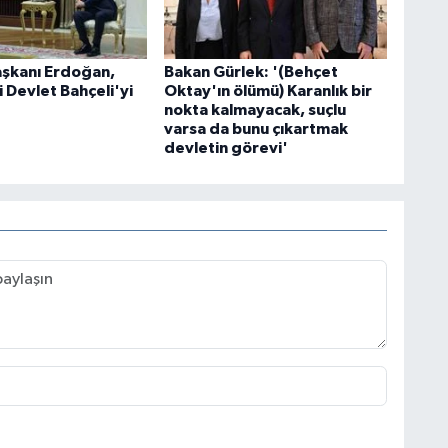
şkanı Erdoğan,
Bakan Gürlek: '(Behçet
 Devlet Bahçeli'yi
Oktay'ın ölümü) Karanlık bir
nokta kalmayacak, suçlu
varsa da bunu çıkartmak
devletin görevi'