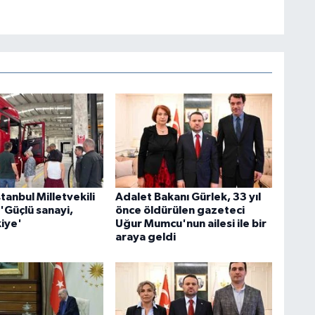
stanbul Milletvekili
Adalet Bakanı Gürlek, 33 yıl
'Güçlü sanayi,
önce öldürülen gazeteci
kiye'
Uğur Mumcu'nun ailesi ile bir
araya geldi