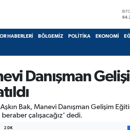
DO
47,
EU
55,
STE
OR HABERLERİ
BÖLGEMİZ
POLİTİKA
EKONOMİ
EĞ
64,
GRA
651
BİS
13.
BIT
evi Danışman Gelişi
64.
tıldı
Aşkın Bak, Manevi Danışman Gelişim Eğiti
 beraber çalışacağız' dedi.
2 DK