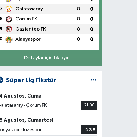
7
Galatasaray
0
0
8
Çorum FK
0
0
9
Gaziantep FK
0
0
0
Alanyaspor
0
0
Detaylar için tıklayın
Süper Lig Fikstür
4 Ağustos, Cuma
alatasaray - Çorum FK
21:30
5 Ağustos, Cumartesi
onyaspor - Rizespor
19:00