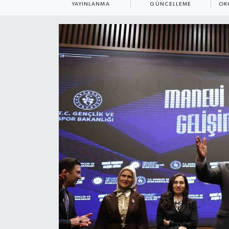
YAYINLANMA
GÜNCELLEME
OK
ÇEVRE
Dış Haberler
Dünya
EĞİTİM
EKONOMİ
English News
Finans
Flaş Haber
Gayrimenkul