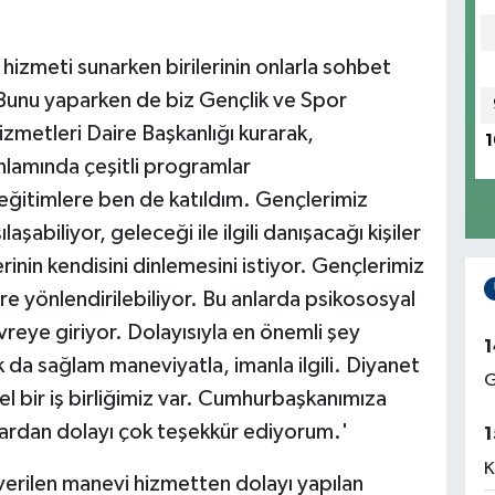
hizmeti sunarken birilerinin onlarla sohbet
Bunu yaparken de biz Gençlik ve Spor
zmetleri Daire Başkanlığı kurarak,
1
nlamında çeşitli programlar
 eğitimlere ben de katıldım. Gençlerimiz
aşabiliyor, geleceği ile ilgili danışacağı kişiler
rinin kendisini dinlemesini istiyor. Gençlerimiz
ere yönlendirilebiliyor. Bu anlarda psikososyal
eye giriyor. Dolayısıyla en önemli şey
1
k da sağlam maneviyatla, imanla ilgili. Diyanet
G
el bir iş birliğimiz var. Cumhurbaşkanımıza
ardan dolayı çok teşekkür ediyorum.'
1
K
erilen manevi hizmetten dolayı yapılan