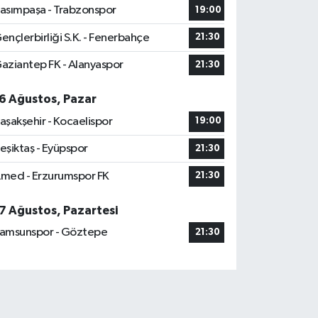
asımpaşa - Trabzonspor
19:00
ençlerbirliği S.K. - Fenerbahçe
21:30
aziantep FK - Alanyaspor
21:30
6 Ağustos, Pazar
aşakşehir - Kocaelispor
19:00
eşiktaş - Eyüpspor
21:30
med - Erzurumspor FK
21:30
7 Ağustos, Pazartesi
amsunspor - Göztepe
21:30