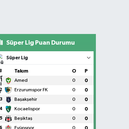
Süper Lig Puan Durumu
Süper Lig
#
Takım
O
P
1
Amed
0
0
2
Erzurumspor FK
0
0
3
Başakşehir
0
0
4
Kocaelispor
0
0
5
Beşiktaş
0
0
6
Eyüpspor
0
0