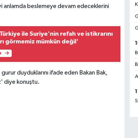
K
evi anlamda beslemeye devam edeceklerini
G
G
ürkiye ile Suriye'nin refah ve istikrarını
yrı görmemiz mümkün değil'
1
B
e
B
 gurur duyduklarını ifade eden Bakan Bak,
A
z' diye konuştu.
1
S