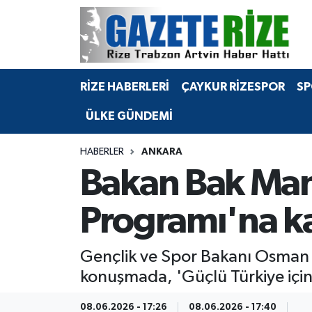
BÖLGEMİZ
Merkez Nöbetçi Eczaneler
RİZE HABERLERİ
ÇAYKUR RİZESPOR
SP
SPOR
Merkez Hava Durumu
ÜLKE GÜNDEMİ
Asayiş
Merkez Trafik Yoğunluk Haritası
HABERLER
ANKARA
Rize Jandarma Komutanlığı
Süper Lig Puan Durumu ve Fikstür
Bakan Bak Man
Bilim Teknoloji
Tüm Manşetler
Programı'na ka
Bölge
Son Dakika Haberleri
Gençlik ve Spor Bakanı Osman 
Advertising news
Haber Arşivi
konuşmada, 'Güçlü Türkiye için
Canlı Maç
08.06.2026 - 17:26
08.06.2026 - 17:40