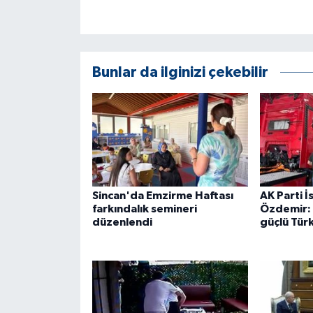
Bunlar da ilginizi çekebilir
Sincan'da Emzirme Haftası
AK Parti İ
farkındalık semineri
Özdemir: 
düzenlendi
güçlü Tür