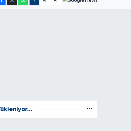
A
A
ükleniyor...