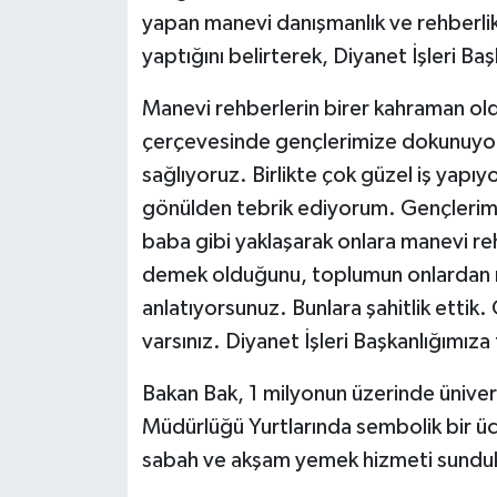
KÜLTÜR SANAT
yapan manevi danışmanlık ve rehberlik 
yaptığını belirterek, Diyanet İşleri Başka
MAGAZİN
Manevi rehberlerin birer kahraman old
Otomobil
çerçevesinde gençlerimize dokunuyoru
sağlıyoruz. Birlikte çok güzel iş yapıy
POLİTİKA
gönülden tebrik ediyorum. Gençlerim
Sağlık
baba gibi yaklaşarak onlara manevi re
demek olduğunu, toplumun onlardan ne
SİYASET
anlatıyorsunuz. Bunlara şahitlik ettik
varsınız. Diyanet İşleri Başkanlığımız
SPOR HABERLERİ
Bakan Bak, 1 milyonun üzerinde üniver
TEKNOLOJİ
Müdürlüğü Yurtlarında sembolik bir ücr
sabah ve akşam yemek hizmeti sundukla
Turizm