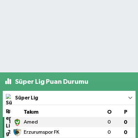
Süper Lig Puan Durumu
Süper Lig
#
Takım
O
P
1
Amed
0
0
2
Erzurumspor FK
0
0