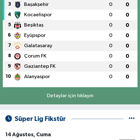
3
Başakşehir
0
0
4
Kocaelispor
0
0
5
Beşiktaş
0
0
6
Eyüpspor
0
0
7
Galatasaray
0
0
8
Çorum FK
0
0
9
Gaziantep FK
0
0
10
Alanyaspor
0
0
Detaylar için tıklayın
Süper Lig Fikstür
14 Ağustos, Cuma