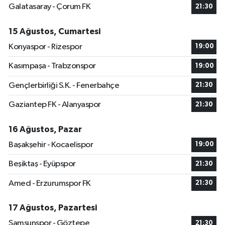
Galatasaray - Çorum FK
21:30
15 Ağustos, Cumartesi
Konyaspor - Rizespor
19:00
Kasımpaşa - Trabzonspor
19:00
Gençlerbirliği S.K. - Fenerbahçe
21:30
Gaziantep FK - Alanyaspor
21:30
16 Ağustos, Pazar
Başakşehir - Kocaelispor
19:00
Beşiktaş - Eyüpspor
21:30
Amed - Erzurumspor FK
21:30
17 Ağustos, Pazartesi
Samsunspor - Göztepe
21:30