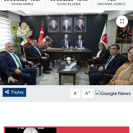
YAYINLANMA
GÜNCELLEME
OKUNMA SÜRESI
ÇEVRE
Dış Haberler
Dünya
EĞİTİM
EKONOMİ
English News
Paylaş
-
+
A
A
Finans
Flaş Haber
Gayrimenkul