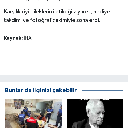
KÜLTÜR SANAT
Karşılıklı iyi dileklerin iletildiği ziyaret, hediye
MAGAZİN
takdimi ve fotoğraf çekimiyle sona erdi.
Otomobil
Kaynak:
İHA
POLİTİKA
Sağlık
SİYASET
SPOR HABERLERİ
Bunlar da ilginizi çekebilir
TEKNOLOJİ
Turizm