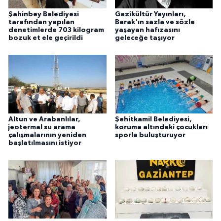
ÜLKE GÜNDEMİ
Şahinbey Belediyesi
Gazikültür Yayınları,
tarafından yapılan
Barak'ın sazla ve sözle
denetimlerde 703 kilogram
yaşayan hafızasını
YAŞAM
bozuk et ele geçirildi
geleceğe taşıyor
YEREL
Yerel Haberler
Altun ve Arabanlılar,
Şehitkamil Belediyesi,
jeotermal su arama
koruma altındaki çocukları
çalışmalarının yeniden
sporla buluşturuyor
başlatılmasını istiyor