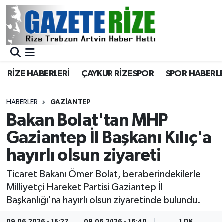
BÖLGEMİZ
Merkez Nöbetçi Eczaneler
SPOR
Merkez Hava Durumu
RİZE HABERLERİ
ÇAYKUR RİZESPOR
SPOR HABERL
Asayiş
Merkez Trafik Yoğunluk Haritası
HABERLER
GAZIANTEP
Rize Jandarma Komutanlığı
Süper Lig Puan Durumu ve Fikstür
Bakan Bolat'tan MHP
Gaziantep İl Başkanı Kılıç'a
Bilim Teknoloji
Tüm Manşetler
hayırlı olsun ziyareti
Bölge
Son Dakika Haberleri
Ticaret Bakanı Ömer Bolat, beraberindekilerle
Milliyetçi Hareket Partisi Gaziantep İl
Advertising news
Haber Arşivi
Başkanlığı'na hayırlı olsun ziyaretinde bulundu.
Canlı Maç
09.06.2026 - 16:27
09.06.2026 - 16:40
1 DK