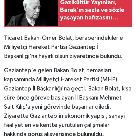
Gazikültür Yayınları,
Barak'ın sazla ve sözle
GENEL
yaşayan hafızasını
geleceğe taşıyor
GÜNDEM
Ticaret Bakanı Ömer Bolat, beraberindekilerle
Güvenlik
Milliyetçi Hareket Partisi Gaziantep İl
Başkanlığı'na hayırlı olsun ziyaretinde bulundu.
HABERDE İNSAN
Gaziantep'e gelen Bakan Bolat, temasları
İNSAN
kapsamında Milliyetçi Hareket Partisi (MHP)
Gaziantep İl Başkanlığı'na geçti. Bakan Bolat, kısa
İş Dünyası
süre önce göreve başlayan İl Başkanı Mehmet
Sait Kılıç'a yeni görevinde başarılar diledi.
Jandarma
Ziyarette Gaziantep'in ekonomik yapısı, sanayi
Kadın
faaliyetleri ve kentte yürütülen çalışmalar
hakkında görüş alışverişinde bulunuldu.