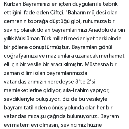
KÜLTÜR SANAT
Kurban Bayramınızı en içten duyguları ile tebrik
ettiğini ifade eden Çiftçi, 'Baharın müjdesi olan
MAGAZİN
cemrenin toprağa düştüğü gibi, ruhumuza bir
sevinç olarak dolan bayramlarımızı Anadolu da bin
Otomobil
yıllık Müslüman Türk milleti medeniyet terkibinde
POLİTİKA
bir şölene dönüştürmüştür. Bayramları gönül
coğrafyamıza ve mazlumlara uzanacak merhamet
Sağlık
eli için bir vesile bir aracı kılmıştır. Müstesna bir
zaman dilimi olan bayramlarımızda
SİYASET
vatandaşlarımızın neredeyse 3'te 2'si
memleketlerine gidiyor, sıla-i rahim yapıyor,
SPOR HABERLERİ
sevdikleriyle buluşuyor. Biz de bu vesileyle
TEKNOLOJİ
bayram tatilinden dönüş yolunda olan her bir
vatandaşımıza şu çağrıda bulunuyoruz. Bayram
Turizm
evi matem evi olmasın, sevincimiz hüzne