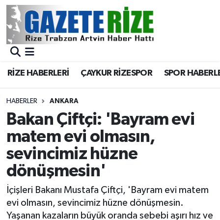
BÖLGEMİZ
Merkez Nöbetçi Eczaneler
SPOR
Merkez Hava Durumu
RİZE HABERLERİ
ÇAYKUR RİZESPOR
SPOR HABERL
Asayiş
Merkez Trafik Yoğunluk Haritası
HABERLER
ANKARA
Rize Jandarma Komutanlığı
Süper Lig Puan Durumu ve Fikstür
Bakan Çiftçi: 'Bayram evi
matem evi olmasın,
Bilim Teknoloji
Tüm Manşetler
sevincimiz hüzne
Bölge
Son Dakika Haberleri
dönüşmesin'
Advertising news
Haber Arşivi
İçişleri Bakanı Mustafa Çiftçi, 'Bayram evi matem
evi olmasın, sevincimiz hüzne dönüşmesin.
Canlı Maç
Yaşanan kazaların büyük oranda sebebi aşırı hız ve