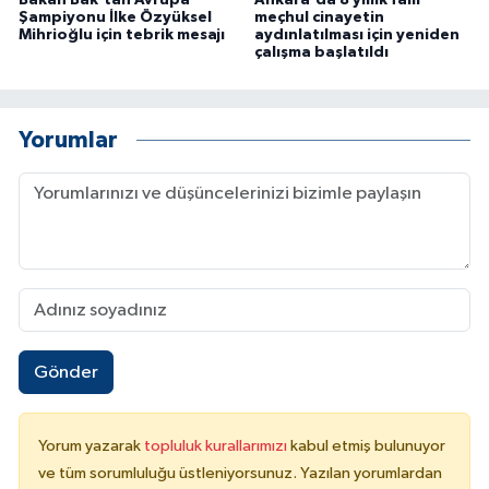
Bakan Bak'tan Avrupa
Ankara'da 8 yıllık faili
Şampiyonu İlke Özyüksel
meçhul cinayetin
Mihrioğlu için tebrik mesajı
aydınlatılması için yeniden
çalışma başlatıldı
Yorumlar
Gönder
Yorum yazarak
topluluk kurallarımızı
kabul etmiş bulunuyor
ve tüm sorumluluğu üstleniyorsunuz. Yazılan yorumlardan