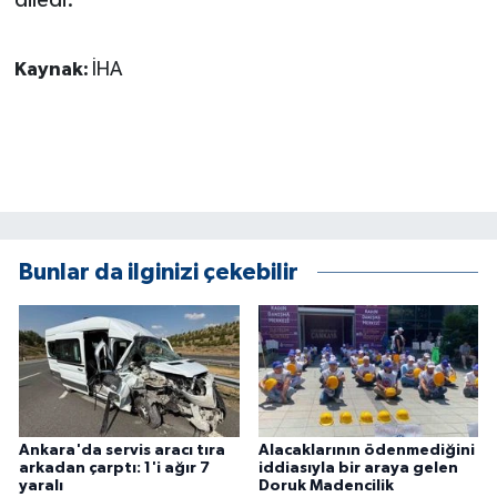
Kaynak:
İHA
Bunlar da ilginizi çekebilir
Ankara'da servis aracı tıra
Alacaklarının ödenmediğini
arkadan çarptı: 1'i ağır 7
iddiasıyla bir araya gelen
yaralı
Doruk Madencilik