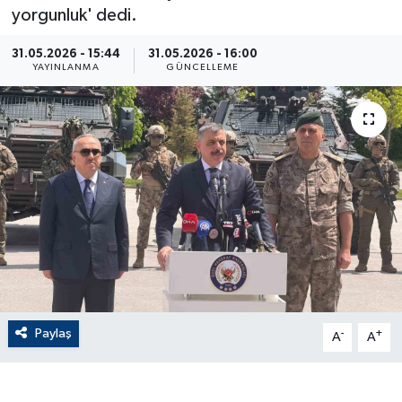
yorgunluk' dedi.
ÇEVRE
31.05.2026 - 15:44
31.05.2026 - 16:00
YAYINLANMA
GÜNCELLEME
Dış Haberler
Dünya
EĞİTİM
EKONOMİ
English News
Finans
Paylaş
-
+
A
A
Flaş Haber
Gayrimenkul