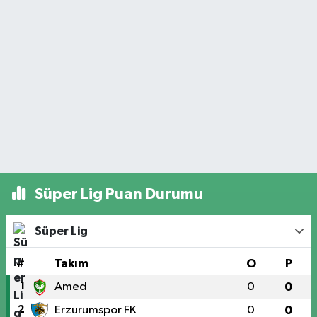
Süper Lig Puan Durumu
Süper Lig
#
Takım
O
P
1
Amed
0
0
2
Erzurumspor FK
0
0