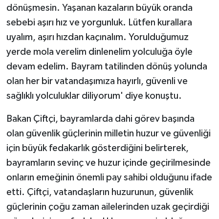
dönüşmesin. Yaşanan kazaların büyük oranda
ÜLKE GÜNDEMİ
sebebi aşırı hız ve yorgunluk. Lütfen kurallara
YAŞAM
uyalım, aşırı hızdan kaçınalım. Yorulduğumuz
yerde mola verelim dinlenelim yolculuğa öyle
YEREL
devam edelim. Bayram tatilinden dönüş yolunda
olan her bir vatandaşımıza hayırlı, güvenli ve
Yerel Haberler
sağlıklı yolculuklar diliyorum' diye konuştu.
Bakan Çiftçi, bayramlarda dahi görev başında
olan güvenlik güçlerinin milletin huzur ve güvenliği
için büyük fedakarlık gösterdiğini belirterek,
bayramların sevinç ve huzur içinde geçirilmesinde
onların emeğinin önemli pay sahibi olduğunu ifade
etti. Çiftçi, vatandaşların huzurunun, güvenlik
güçlerinin çoğu zaman ailelerinden uzak geçirdiği