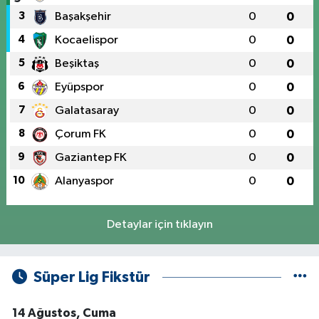
3
Başakşehir
0
0
4
Kocaelispor
0
0
5
Beşiktaş
0
0
6
Eyüpspor
0
0
7
Galatasaray
0
0
8
Çorum FK
0
0
9
Gaziantep FK
0
0
10
Alanyaspor
0
0
Detaylar için tıklayın
Süper Lig Fikstür
14 Ağustos, Cuma