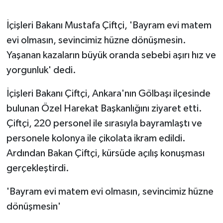
GENEL
İçişleri Bakanı Mustafa Çiftçi, 'Bayram evi matem
evi olmasın, sevincimiz hüzne dönüşmesin.
GÜNDEM
Yaşanan kazaların büyük oranda sebebi aşırı hız ve
yorgunluk' dedi.
Güvenlik
İçişleri Bakanı Çiftçi, Ankara'nın Gölbaşı ilçesinde
HABERDE İNSAN
bulunan Özel Harekat Başkanlığını ziyaret etti.
Çiftçi, 220 personel ile sırasıyla bayramlaştı ve
İNSAN
personele kolonya ile çikolata ikram edildi.
İş Dünyası
Ardından Bakan Çiftçi, kürsüde açılış konuşması
gerçekleştirdi.
Jandarma
'Bayram evi matem evi olmasın, sevincimiz hüzne
Kadın
dönüşmesin'