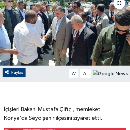
ÇEVRE
Dış Haberler
Dünya
EĞİTİM
EKONOMİ
Paylaş
-
+
A
A
English News
Finans
İçişleri Bakanı Mustafa Çiftçi, memleketi
Flaş Haber
Konya'da Seydişehir ilçesini ziyaret etti.
Gayrimenkul