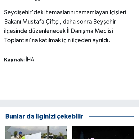
KÜLTÜR SANAT
Seydişehir'deki temaslarını tamamlayan İçişleri
MAGAZİN
Bakanı Mustafa Çiftçi, daha sonra Beyşehir
ilçesinde düzenlenecek İl Danışma Meclisi
Otomobil
Toplantısı'na katılmak için ilçeden ayrıldı.
POLİTİKA
Kaynak:
İHA
Sağlık
SİYASET
SPOR HABERLERİ
TEKNOLOJİ
Bunlar da ilginizi çekebilir
Turizm