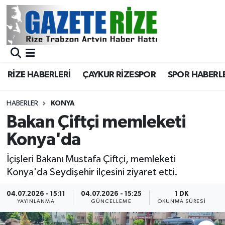
BÖLGEMİZ
Merkez Nöbetçi Eczaneler
SPOR
Merkez Hava Durumu
RİZE HABERLERİ
ÇAYKUR RİZESPOR
SPOR HABERL
Asayiş
Merkez Trafik Yoğunluk Haritası
HABERLER
KONYA
Rize Jandarma Komutanlığı
Süper Lig Puan Durumu ve Fikstür
Bakan Çiftçi memleketi
Konya'da
Bilim Teknoloji
Tüm Manşetler
İçişleri Bakanı Mustafa Çiftçi, memleketi
Bölge
Son Dakika Haberleri
Konya'da Seydişehir ilçesini ziyaret etti.
Advertising news
Haber Arşivi
04.07.2026 - 15:11
04.07.2026 - 15:25
1 DK
YAYINLANMA
GÜNCELLEME
OKUNMA SÜRESI
Canlı Maç