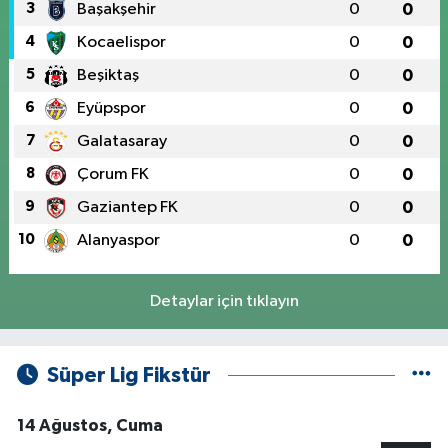
3
Başakşehir
0
0
4
Kocaelispor
0
0
5
Beşiktaş
0
0
6
Eyüpspor
0
0
7
Galatasaray
0
0
8
Çorum FK
0
0
9
Gaziantep FK
0
0
10
Alanyaspor
0
0
Detaylar için tıklayın
Süper Lig Fikstür
14 Ağustos, Cuma