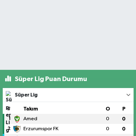
Süper Lig Puan Durumu
Süper Lig
#
Takım
O
P
1
Amed
0
0
2
Erzurumspor FK
0
0