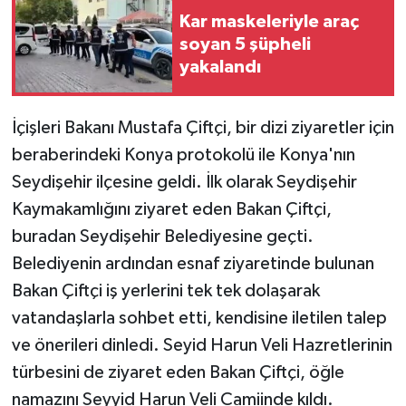
Kar maskeleriyle araç
GENEL
soyan 5 şüpheli
yakalandı
GÜNDEM
İçişleri Bakanı Mustafa Çiftçi, bir dizi ziyaretler için
Güvenlik
beraberindeki Konya protokolü ile Konya'nın
Seydişehir ilçesine geldi. İlk olarak Seydişehir
HABERDE İNSAN
Kaymakamlığını ziyaret eden Bakan Çiftçi,
İNSAN
buradan Seydişehir Belediyesine geçti.
Belediyenin ardından esnaf ziyaretinde bulunan
İş Dünyası
Bakan Çiftçi iş yerlerini tek tek dolaşarak
vatandaşlarla sohbet etti, kendisine iletilen talep
Jandarma
ve önerileri dinledi. Seyid Harun Veli Hazretlerinin
Kadın
türbesini de ziyaret eden Bakan Çiftçi, öğle
namazını Seyyid Harun Veli Camiinde kıldı.