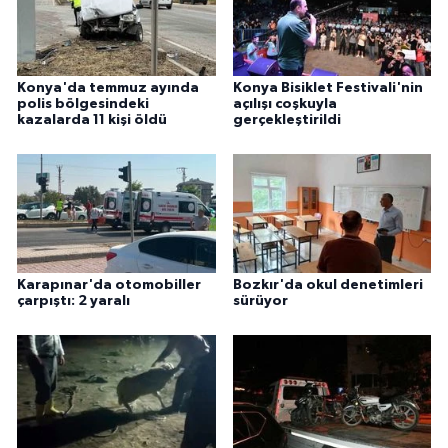
ÜLKE GÜNDEMİ
YAŞAM
Konya'da temmuz ayında
Konya Bisiklet Festivali'nin
polis bölgesindeki
açılışı coşkuyla
YEREL
kazalarda 11 kişi öldü
gerçekleştirildi
Yerel Haberler
Karapınar'da otomobiller
Bozkır'da okul denetimleri
çarpıştı: 2 yaralı
sürüyor