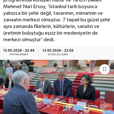
programında konuşan Kültür ve Turizm Bakanı
Mehmet Nuri Ersoy, 'İstanbul tarih boyunca
ÇEVRE
yalnızca bir şehir değil, tasarımın, mimarinin ve
zanaatın merkezi olmuştur. 7 tepeli bu güzel şehir
Dış Haberler
aynı zamanda fikirlerin, kültürlerin, sanatın ve
üretimin buluştuğu eşsiz bir medeniyetin de
Dünya
merkezi olmuştur' dedi.
EĞİTİM
13.05.2026 - 22:46
13.05.2026 - 23:05
YAYINLANMA
GÜNCELLEME
EKONOMİ
English News
Finans
Flaş Haber
Gayrimenkul