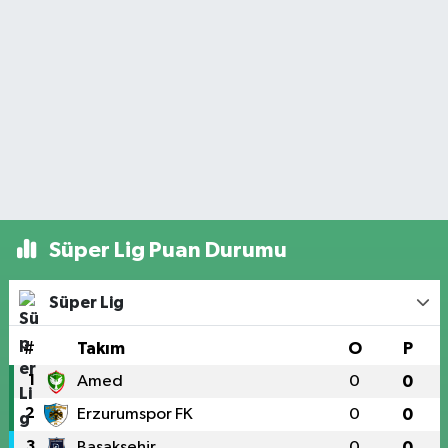
Süper Lig Puan Durumu
Süper Lig
#
Takım
O
P
1
Amed
0
0
2
Erzurumspor FK
0
0
3
Başakşehir
0
0