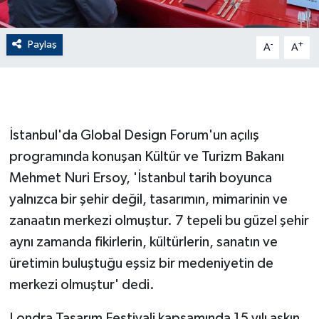
GENEL
Paylaş
-
+
A
A
GÜNDEM
Güvenlik
İstanbul'da Global Design Forum'un açılış
HABERDE İNSAN
programında konuşan Kültür ve Turizm Bakanı
Mehmet Nuri Ersoy, 'İstanbul tarih boyunca
İNSAN
yalnızca bir şehir değil, tasarımın, mimarinin ve
İş Dünyası
zanaatın merkezi olmuştur. 7 tepeli bu güzel şehir
aynı zamanda fikirlerin, kültürlerin, sanatın ve
Jandarma
üretimin buluştuğu eşsiz bir medeniyetin de
merkezi olmuştur' dedi.
Kadın
Londra Tasarım Festivali kapsamında 15 yılı aşkın