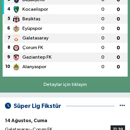
4
Kocaelispor
0
0
5
Beşiktaş
0
0
6
Eyüpspor
0
0
7
Galatasaray
0
0
8
Çorum FK
0
0
9
Gaziantep FK
0
0
10
Alanyaspor
0
0
Detaylar için tıklayın
Süper Lig Fikstür
14 Ağustos, Cuma
Galatasaray - Çorum FK
21:30