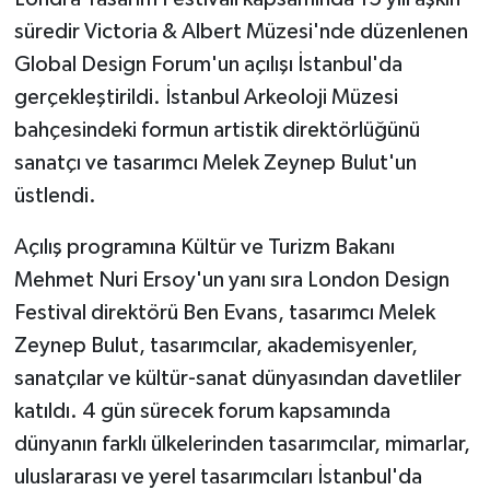
KÜLTÜR SANAT
süredir Victoria & Albert Müzesi'nde düzenlenen
Global Design Forum'un açılışı İstanbul'da
MAGAZİN
gerçekleştirildi. İstanbul Arkeoloji Müzesi
Otomobil
bahçesindeki formun artistik direktörlüğünü
sanatçı ve tasarımcı Melek Zeynep Bulut'un
POLİTİKA
üstlendi.
Sağlık
Açılış programına Kültür ve Turizm Bakanı
Mehmet Nuri Ersoy'un yanı sıra London Design
SİYASET
Festival direktörü Ben Evans, tasarımcı Melek
SPOR HABERLERİ
Zeynep Bulut, tasarımcılar, akademisyenler,
sanatçılar ve kültür-sanat dünyasından davetliler
TEKNOLOJİ
katıldı. 4 gün sürecek forum kapsamında
dünyanın farklı ülkelerinden tasarımcılar, mimarlar,
Turizm
uluslararası ve yerel tasarımcıları İstanbul'da