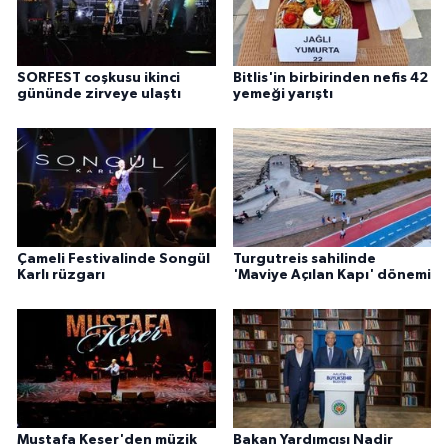
SORFEST coşkusu ikinci
Bitlis'in birbirinden nefis 42
gününde zirveye ulaştı
yemeği yarıştı
Çameli Festivalinde Songül
Turgutreis sahilinde
Karlı rüzgarı
'Maviye Açılan Kapı' dönemi
Mustafa Keser'den müzik
Bakan Yardımcısı Nadir