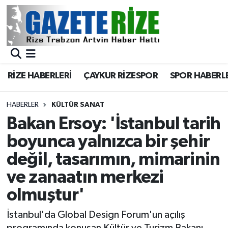
BÖLGEMİZ
Merkez Nöbetçi Eczaneler
SPOR
Merkez Hava Durumu
RİZE HABERLERİ
ÇAYKUR RİZESPOR
SPOR HABERL
Asayiş
Merkez Trafik Yoğunluk Haritası
HABERLER
KÜLTÜR SANAT
Rize Jandarma Komutanlığı
Süper Lig Puan Durumu ve Fikstür
Bakan Ersoy: 'İstanbul tarih
boyunca yalnızca bir şehir
Bilim Teknoloji
Tüm Manşetler
değil, tasarımın, mimarinin
Bölge
Son Dakika Haberleri
ve zanaatın merkezi
olmuştur'
Advertising news
Haber Arşivi
İstanbul'da Global Design Forum'un açılış
Canlı Maç