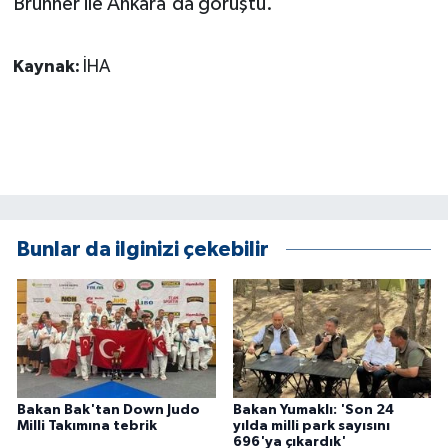
Brunner ile Ankara'da görüştü.
KÜLTÜR SANAT
MAGAZİN
Kaynak:
İHA
Otomobil
POLİTİKA
Sağlık
Bunlar da ilginizi çekebilir
SİYASET
SPOR HABERLERİ
TEKNOLOJİ
Bakan Bak'tan Down Judo
Bakan Yumaklı: 'Son 24
Turizm
Milli Takımına tebrik
yılda milli park sayısını
696'ya çıkardık'