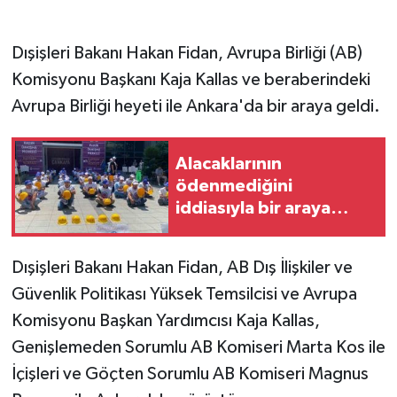
GENEL
Dışişleri Bakanı Hakan Fidan, Avrupa Birliği (AB)
Komisyonu Başkanı Kaja Kallas ve beraberindeki
GÜNDEM
Avrupa Birliği heyeti ile Ankara'da bir araya geldi.
Güvenlik
Alacaklarının
HABERDE İNSAN
ödenmediğini
iddiasıyla bir araya
İNSAN
gelen Doruk Madencilik
çalışanları, Çankaya
Dışişleri Bakanı Hakan Fidan, AB Dış İlişkiler ve
İş Dünyası
Belediyesi önünde
Güvenlik Politikası Yüksek Temsilcisi ve Avrupa
eylem yaptı
Jandarma
Komisyonu Başkan Yardımcısı Kaja Kallas,
Genişlemeden Sorumlu AB Komiseri Marta Kos ile
Kadın
İçişleri ve Göçten Sorumlu AB Komiseri Magnus