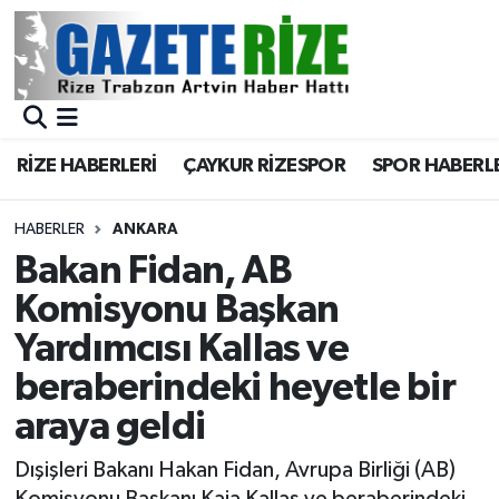
BÖLGEMİZ
Merkez Nöbetçi Eczaneler
SPOR
Merkez Hava Durumu
RİZE HABERLERİ
ÇAYKUR RİZESPOR
SPOR HABERL
Asayiş
Merkez Trafik Yoğunluk Haritası
HABERLER
ANKARA
Rize Jandarma Komutanlığı
Süper Lig Puan Durumu ve Fikstür
Bakan Fidan, AB
Komisyonu Başkan
Bilim Teknoloji
Tüm Manşetler
Yardımcısı Kallas ve
Bölge
Son Dakika Haberleri
beraberindeki heyetle bir
araya geldi
Advertising news
Haber Arşivi
Dışişleri Bakanı Hakan Fidan, Avrupa Birliği (AB)
Canlı Maç