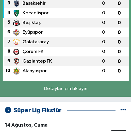
3
Başakşehir
0
0
4
Kocaelispor
0
0
5
Beşiktaş
0
0
6
Eyüpspor
0
0
7
Galatasaray
0
0
8
Çorum FK
0
0
9
Gaziantep FK
0
0
10
Alanyaspor
0
0
Detaylar için tıklayın
Süper Lig Fikstür
14 Ağustos, Cuma