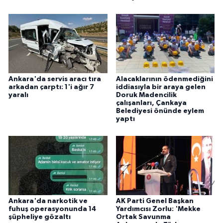
ÜLKE GÜNDEMİ
YAŞAM
YEREL
Ankara'da servis aracı tıra
Alacaklarının ödenmediğini
Yerel Haberler
arkadan çarptı: 1'i ağır 7
iddiasıyla bir araya gelen
yaralı
Doruk Madencilik
çalışanları, Çankaya
Belediyesi önünde eylem
yaptı
Ankara'da narkotik ve
AK Parti Genel Başkan
fuhuş operasyonunda 14
Yardımcısı Zorlu: 'Mekke
şüpheliye gözaltı
Ortak Savunma