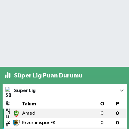
Süper Lig Puan Durumu
Süper Lig
#
Takım
O
P
1
Amed
0
0
2
Erzurumspor FK
0
0