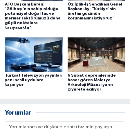
ATO Başkanı Baran:
Öz İplik-İş Sendikası Genel
ÜLKE GÜNDEMİ
'Gölbaşı'nın sahip olduğu
Başkanı Ay: 'Türkiye'nin
potansiyel doğal taş ve
üretim gücünün
mermer sektörümüzü daha
korunmasını istiyoruz'
YAŞAM
güçlü noktalara
taşıyacaktır'
YEREL
Yerel Haberler
Türksat televizyon yayınları
6 Şubat depremlerinde
yeni nesil uydulara
hasar gören Malatya
taşınıyor
Arkeoloji Müzesi yarın
ziyarete açılıyor
Yorumlar