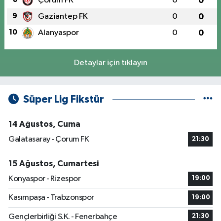
Çorum FK
0
0
9
Gaziantep FK
0
0
10
Alanyaspor
0
0
Detaylar için tıklayın
Süper Lig Fikstür
14 Ağustos, Cuma
Galatasaray - Çorum FK
21:30
15 Ağustos, Cumartesi
Konyaspor - Rizespor
19:00
Kasımpaşa - Trabzonspor
19:00
Gençlerbirliği S.K. - Fenerbahçe
21:30