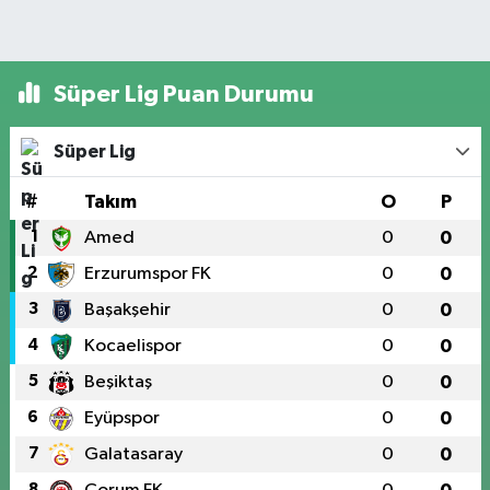
Süper Lig Puan Durumu
Süper Lig
#
Takım
O
P
1
Amed
0
0
2
Erzurumspor FK
0
0
3
Başakşehir
0
0
4
Kocaelispor
0
0
5
Beşiktaş
0
0
6
Eyüpspor
0
0
7
Galatasaray
0
0
8