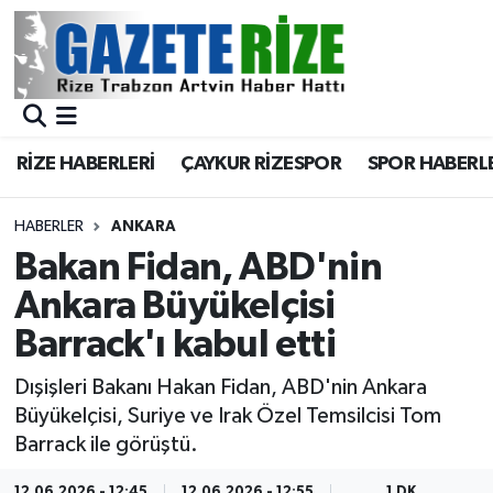
BÖLGEMİZ
Merkez Nöbetçi Eczaneler
SPOR
Merkez Hava Durumu
RİZE HABERLERİ
ÇAYKUR RİZESPOR
SPOR HABERL
Asayiş
Merkez Trafik Yoğunluk Haritası
HABERLER
ANKARA
Rize Jandarma Komutanlığı
Süper Lig Puan Durumu ve Fikstür
Bakan Fidan, ABD'nin
Ankara Büyükelçisi
Bilim Teknoloji
Tüm Manşetler
Barrack'ı kabul etti
Bölge
Son Dakika Haberleri
Dışişleri Bakanı Hakan Fidan, ABD'nin Ankara
Büyükelçisi, Suriye ve Irak Özel Temsilcisi Tom
Advertising news
Haber Arşivi
Barrack ile görüştü.
Canlı Maç
12.06.2026 - 12:45
12.06.2026 - 12:55
1 DK