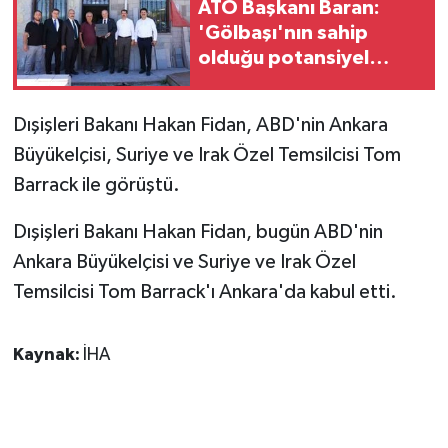
ATO Başkanı Baran:
'Gölbaşı'nın sahip
GENEL
olduğu potansiyel
doğal taş ve mermer
GÜNDEM
sektörümüzü daha
Dışişleri Bakanı Hakan Fidan, ABD'nin Ankara
güçlü noktalara
Güvenlik
Büyükelçisi, Suriye ve Irak Özel Temsilcisi Tom
taşıyacaktır'
Barrack ile görüştü.
HABERDE İNSAN
Dışişleri Bakanı Hakan Fidan, bugün ABD'nin
İNSAN
Ankara Büyükelçisi ve Suriye ve Irak Özel
Temsilcisi Tom Barrack'ı Ankara'da kabul etti.
İş Dünyası
Jandarma
Kaynak:
İHA
Kadın