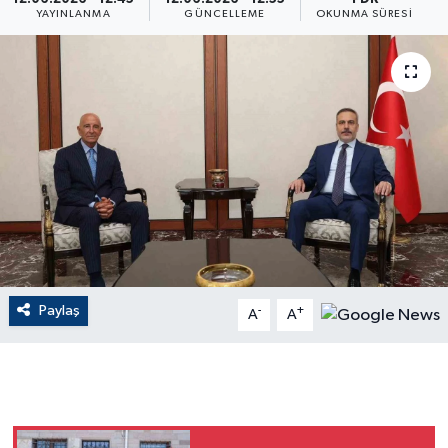
YAYINLANMA
GÜNCELLEME
OKUNMA SÜRESI
ÇEVRE
Dış Haberler
Dünya
EĞİTİM
EKONOMİ
English News
Paylaş
-
+
A
A
Finans
Flaş Haber
Gayrimenkul