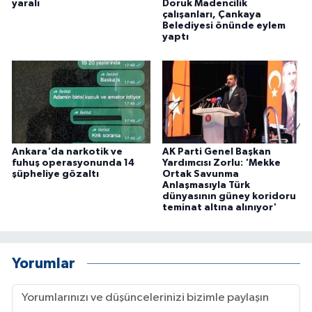
yaralı
Doruk Madencilik
ÜLKE GÜNDEMİ
çalışanları, Çankaya
Belediyesi önünde eylem
yaptı
YAŞAM
YEREL
Yerel Haberler
Ankara'da narkotik ve
AK Parti Genel Başkan
fuhuş operasyonunda 14
Yardımcısı Zorlu: 'Mekke
şüpheliye gözaltı
Ortak Savunma
Anlaşmasıyla Türk
dünyasının güney koridoru
teminat altına alınıyor'
Yorumlar