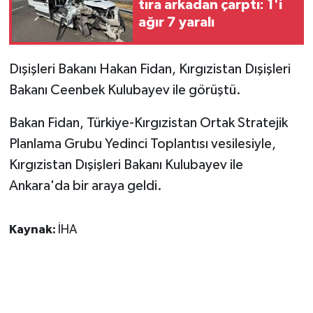
tıra arkadan çarptı: 1'i
ağır 7 yaralı
GENEL
Dışişleri Bakanı Hakan Fidan, Kırgızistan Dışişleri
GÜNDEM
Bakanı Ceenbek Kulubayev ile görüştü.
Güvenlik
Bakan Fidan, Türkiye-Kırgızistan Ortak Stratejik
HABERDE İNSAN
Planlama Grubu Yedinci Toplantısı vesilesiyle,
Kırgızistan Dışişleri Bakanı Kulubayev ile
İNSAN
Ankara'da bir araya geldi.
İş Dünyası
Kaynak:
İHA
Jandarma
Kadın