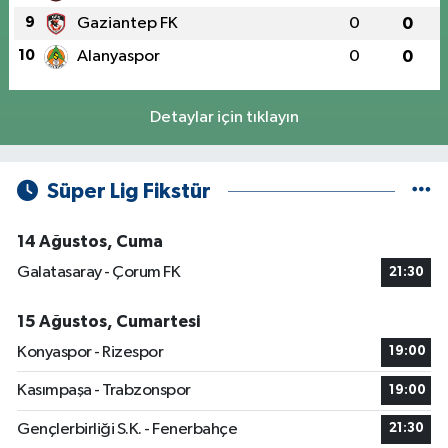
9
Gaziantep FK
0
0
10
Alanyaspor
0
0
Detaylar için tıklayın
Süper Lig Fikstür
14 Ağustos, Cuma
Galatasaray - Çorum FK
21:30
15 Ağustos, Cumartesi
Konyaspor - Rizespor
19:00
Kasımpaşa - Trabzonspor
19:00
Gençlerbirliği S.K. - Fenerbahçe
21:30