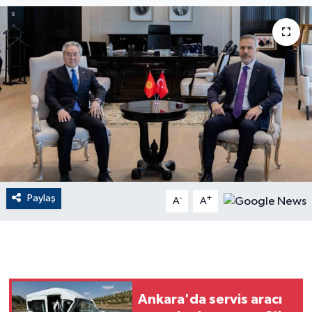
ÇEVRE
Dış Haberler
Dünya
EĞİTİM
EKONOMİ
Paylaş
-
+
A
A
English News
Finans
Flaş Haber
Ankara'da servis aracı
Gayrimenkul