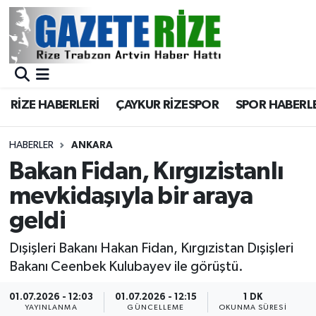
BÖLGEMİZ
Merkez Nöbetçi Eczaneler
SPOR
Merkez Hava Durumu
RİZE HABERLERİ
ÇAYKUR RİZESPOR
SPOR HABERL
Asayiş
Merkez Trafik Yoğunluk Haritası
HABERLER
ANKARA
Rize Jandarma Komutanlığı
Süper Lig Puan Durumu ve Fikstür
Bakan Fidan, Kırgızistanlı
mevkidaşıyla bir araya
Bilim Teknoloji
Tüm Manşetler
geldi
Bölge
Son Dakika Haberleri
Dışişleri Bakanı Hakan Fidan, Kırgızistan Dışişleri
Bakanı Ceenbek Kulubayev ile görüştü.
Advertising news
Haber Arşivi
01.07.2026 - 12:03
01.07.2026 - 12:15
1 DK
Canlı Maç
YAYINLANMA
GÜNCELLEME
OKUNMA SÜRESI