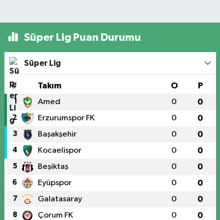
Süper Lig Puan Durumu
Süper Lig
#
Takım
O
P
1
Amed
0
0
2
Erzurumspor FK
0
0
3
Başakşehir
0
0
4
Kocaelispor
0
0
5
Beşiktaş
0
0
6
Eyüpspor
0
0
7
Galatasaray
0
0
8
Çorum FK
0
0