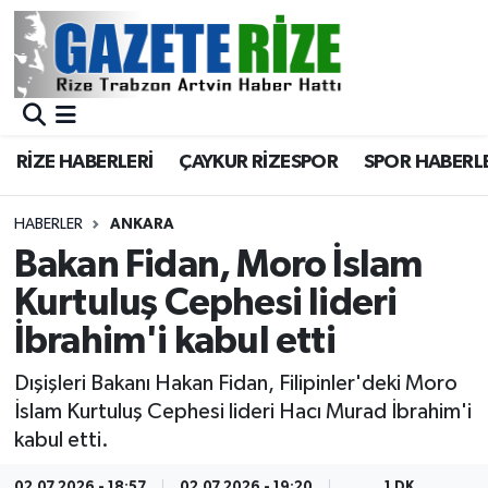
BÖLGEMİZ
Merkez Nöbetçi Eczaneler
SPOR
Merkez Hava Durumu
RİZE HABERLERİ
ÇAYKUR RİZESPOR
SPOR HABERL
Asayiş
Merkez Trafik Yoğunluk Haritası
HABERLER
ANKARA
Rize Jandarma Komutanlığı
Süper Lig Puan Durumu ve Fikstür
Bakan Fidan, Moro İslam
Kurtuluş Cephesi lideri
Bilim Teknoloji
Tüm Manşetler
İbrahim'i kabul etti
Bölge
Son Dakika Haberleri
Dışişleri Bakanı Hakan Fidan, Filipinler'deki Moro
İslam Kurtuluş Cephesi lideri Hacı Murad İbrahim'i
Advertising news
Haber Arşivi
kabul etti.
Canlı Maç
02.07.2026 - 18:57
02.07.2026 - 19:20
1 DK