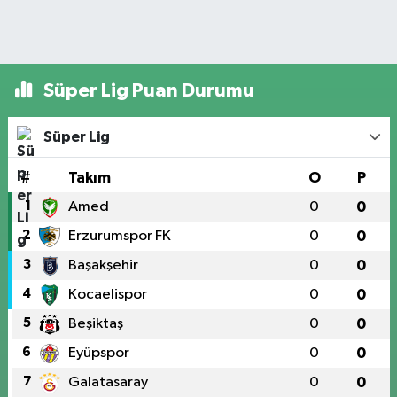
Süper Lig Puan Durumu
Süper Lig
#
Takım
O
P
1
Amed
0
0
2
Erzurumspor FK
0
0
3
Başakşehir
0
0
4
Kocaelispor
0
0
5
Beşiktaş
0
0
6
Eyüpspor
0
0
7
Galatasaray
0
0