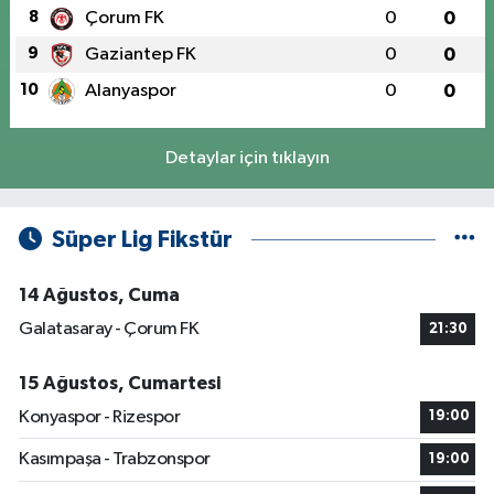
8
Çorum FK
0
0
9
Gaziantep FK
0
0
10
Alanyaspor
0
0
Detaylar için tıklayın
Süper Lig Fikstür
14 Ağustos, Cuma
Galatasaray - Çorum FK
21:30
15 Ağustos, Cumartesi
Konyaspor - Rizespor
19:00
Kasımpaşa - Trabzonspor
19:00