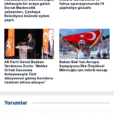
iddiasıyla bir araya gelen
fuhuş operasyonunda 14
ÜLKE GÜNDEMİ
Doruk Madencilik
şüpheliye gözaltı
çalışanları, Çankaya
Belediyesi önünde eylem
YAŞAM
yaptı
YEREL
Yerel Haberler
AK Parti Genel Başkan
Bakan Bak'tan Avrupa
Yardımcısı Zorlu: 'Mekke
Şampiyonu İlke Özyüksel
Ortak Savunma
Mihrioğlu için tebrik mesajı
Anlaşmasıyla Türk
dünyasının güney koridoru
teminat altına alınıyor'
Yorumlar