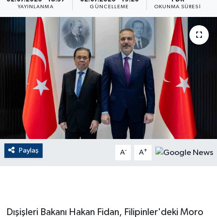
YAYINLANMA
GÜNCELLEME
OKUNMA SÜRESI
ÇEVRE
Dış Haberler
Dünya
EĞİTİM
EKONOMİ
English News
Paylaş
-
+
A
A
Finans
Flaş Haber
Dışişleri Bakanı Hakan Fidan, Filipinler'deki Moro
Gayrimenkul