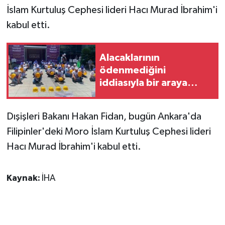
İslam Kurtuluş Cephesi lideri Hacı Murad İbrahim'i
GENEL
kabul etti.
GÜNDEM
Alacaklarının
ödenmediğini
Güvenlik
iddiasıyla bir araya
gelen Doruk Madencilik
HABERDE İNSAN
çalışanları, Çankaya
Dışişleri Bakanı Hakan Fidan, bugün Ankara'da
Belediyesi önünde
İNSAN
Filipinler'deki Moro İslam Kurtuluş Cephesi lideri
eylem yaptı
Hacı Murad İbrahim'i kabul etti.
İş Dünyası
Jandarma
Kaynak:
İHA
Kadın