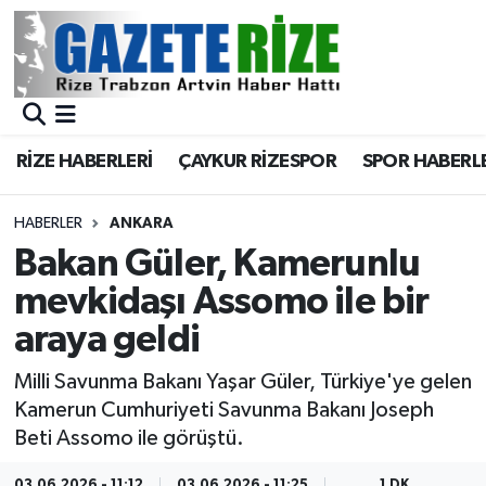
BÖLGEMİZ
Merkez Nöbetçi Eczaneler
SPOR
Merkez Hava Durumu
RİZE HABERLERİ
ÇAYKUR RİZESPOR
SPOR HABERL
Asayiş
Merkez Trafik Yoğunluk Haritası
HABERLER
ANKARA
Rize Jandarma Komutanlığı
Süper Lig Puan Durumu ve Fikstür
Bakan Güler, Kamerunlu
mevkidaşı Assomo ile bir
Bilim Teknoloji
Tüm Manşetler
araya geldi
Bölge
Son Dakika Haberleri
Milli Savunma Bakanı Yaşar Güler, Türkiye'ye gelen
Kamerun Cumhuriyeti Savunma Bakanı Joseph
Advertising news
Haber Arşivi
Beti Assomo ile görüştü.
Canlı Maç
03.06.2026 - 11:12
03.06.2026 - 11:25
1 DK