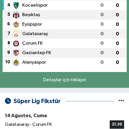
4
Kocaelispor
0
0
5
Beşiktaş
0
0
6
Eyüpspor
0
0
7
Galatasaray
0
0
8
Çorum FK
0
0
9
Gaziantep FK
0
0
10
Alanyaspor
0
0
Detaylar için tıklayın
Süper Lig Fikstür
14 Ağustos, Cuma
Galatasaray - Çorum FK
21:30