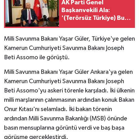
AK Parti Genel
Başkanvekili Ala:
GENEL
'(Terörsüz Türkiye) Bu
meseleyi Türkiye'nin
GÜNDEM
gündeminden çıkarıp,
Milli Savunma Bakanı Yaşar Güler, Türkiye'ye gelen
Türkiye'yi
Güvenlik
Kamerun Cumhuriyeti Savunma Bakanı Joseph
prangalarından
kurtaracağız'
Beti Assomo ile görüştü.
HABERDE İNSAN
Milli Savunma Bakanı Yaşar Güler Ankara'ya gelen
İNSAN
Kamerun Cumhuriyeti Savunma Bakanı Joseph
Beti Assomo'yu askeri törenle karşıladı. İki ülkenin
İş Dünyası
milli marşlarının çalınmasının ardından konuk Bakan
Onur Kıtası'nı selamladı. İki bakan törenin
Jandarma
ardından Milli Savunma Bakanlığı (MSB) önünde
Kadın
basın mensuplarına görüntü verdi ve baş başa
görüşme gerçekleştirdi.