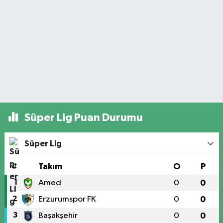
Süper Lig Puan Durumu
Süper Lig
#
Takım
O
P
1
Amed
0
0
2
Erzurumspor FK
0
0
3
Başakşehir
0
0