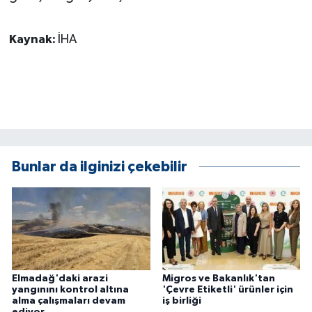
KÜLTÜR SANAT
Kaynak:
İHA
MAGAZİN
Otomobil
POLİTİKA
Sağlık
Bunlar da ilginizi çekebilir
SİYASET
SPOR HABERLERİ
TEKNOLOJİ
Elmadağ'daki arazi
Migros ve Bakanlık'tan
Turizm
yangınını kontrol altına
'Çevre Etiketli' ürünler için
alma çalışmaları devam
iş birliği