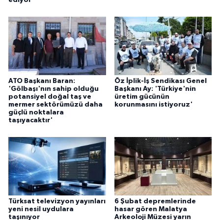
ediyor
ÜLKE GÜNDEMİ
YAŞAM
YEREL
ATO Başkanı Baran:
Öz İplik-İş Sendikası Genel
Yerel Haberler
'Gölbaşı'nın sahip olduğu
Başkanı Ay: 'Türkiye'nin
potansiyel doğal taş ve
üretim gücünün
mermer sektörümüzü daha
korunmasını istiyoruz'
güçlü noktalara
taşıyacaktır'
Türksat televizyon yayınları
6 Şubat depremlerinde
yeni nesil uydulara
hasar gören Malatya
taşınıyor
Arkeoloji Müzesi yarın