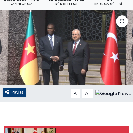
YAYINLANMA
GÜNCELLEME
OKUNMA SÜRESI
ÇEVRE
Dış Haberler
Dünya
EĞİTİM
EKONOMİ
English News
Paylaş
-
+
A
A
Finans
Flaş Haber
Gayrimenkul