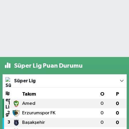
Süper Lig Puan Durumu
Süper Lig
#
Takım
O
P
1
Amed
0
0
2
Erzurumspor FK
0
0
3
Başakşehir
0
0