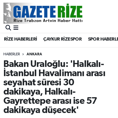
BÖLGEMİZ
Merkez Nöbetçi Eczaneler
SPOR
Merkez Hava Durumu
RİZE HABERLERİ
ÇAYKUR RİZESPOR
SPOR HABERL
Asayiş
Merkez Trafik Yoğunluk Haritası
HABERLER
ANKARA
Rize Jandarma Komutanlığı
Süper Lig Puan Durumu ve Fikstür
Bakan Uraloğlu: 'Halkalı-
İstanbul Havalimanı arası
Bilim Teknoloji
Tüm Manşetler
seyahat süresi 30
Bölge
Son Dakika Haberleri
dakikaya, Halkalı-
Gayrettepe arası ise 57
Advertising news
Haber Arşivi
dakikaya düşecek'
Canlı Maç