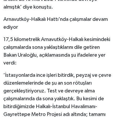
ÜLKE GÜNDEMİ
almıştık' diye konuştu.
YAŞAM
Arnavutköy-Halkalı Hattı'nda çalışmalar devam
ediyor
YEREL
17,5 kilometrelik Arnavutköy-Halkalı kesimindeki
Yerel Haberler
çalışmalarda sona yaklaştıklarını dile getiren
Bakan Uraloğlu, açıklamasında şu ifadelere yer
verdi:
'İstasyonlarda ince işleri bitirdik, peyzaj ve çevre
düzenlemelerinde de şu an son rötuşları
gerçekleştiriyoruz. Test ve devreye alma
çalışmalarında da sona yaklaştık. Bu kesimi de
bitirdiğimizde Halkalı-İstanbul Havalimanı-
Gayrettepe Metro Projesi adı altında; tamamı