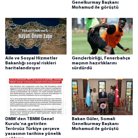
Genelkurmay Başkanı
Mohamud ile görüştü
Aile ve Sosyal Hizmetler
Gençlerbirliği, Fenerbahçe
Bakanlığı sosyal riskleri
maçının hazırlıklarını
haritalandırıyor
sürdürdü
DMM'den TBMM Genel
Bakan Güler, Somali
Kurulu'na getirilen
Genelkurmay Başkanı
Terörsüz Türkiye çerçeve
Mohamud ile görüştü
yasasının tarihine yönelik