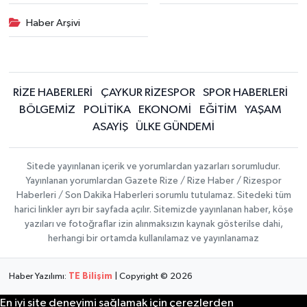
Haber Arşivi
RİZE HABERLERİ
ÇAYKUR RİZESPOR
SPOR HABERLERİ
BÖLGEMİZ
POLİTİKA
EKONOMİ
EĞİTİM
YAŞAM
ASAYİŞ
ÜLKE GÜNDEMİ
Sitede yayınlanan içerik ve yorumlardan yazarları sorumludur.
Yayınlanan yorumlardan Gazete Rize / Rize Haber / Rizespor
Haberleri / Son Dakika Haberleri sorumlu tutulamaz. Sitedeki tüm
harici linkler ayrı bir sayfada açılır. Sitemizde yayınlanan haber, köşe
yazıları ve fotoğraflar izin alınmaksızın kaynak gösterilse dahi,
herhangi bir ortamda kullanılamaz ve yayınlanamaz
Haber Yazılımı:
TE Bilişim
| Copyright © 2026
En iyi site deneyimi sağlamak için çerezlerden