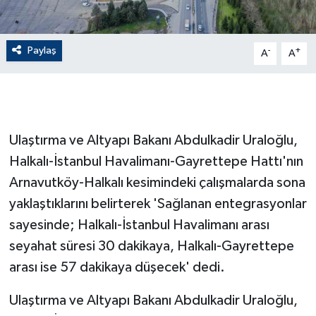
GENEL
Paylaş
-
+
A
A
GÜNDEM
Güvenlik
Ulaştırma ve Altyapı Bakanı Abdulkadir Uraloğlu,
HABERDE İNSAN
Halkalı-İstanbul Havalimanı-Gayrettepe Hattı'nın
İNSAN
Arnavutköy-Halkalı kesimindeki çalışmalarda sona
yaklaştıklarını belirterek 'Sağlanan entegrasyonlar
İş Dünyası
sayesinde; Halkalı-İstanbul Havalimanı arası
seyahat süresi 30 dakikaya, Halkalı-Gayrettepe
Jandarma
arası ise 57 dakikaya düşecek' dedi.
Kadın
Ulaştırma ve Altyapı Bakanı Abdulkadir Uraloğlu,