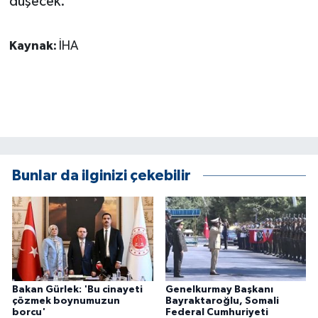
düşecek.'
Kaynak:
İHA
Bunlar da ilginizi çekebilir
Bakan Gürlek: 'Bu cinayeti
Genelkurmay Başkanı
çözmek boynumuzun
Bayraktaroğlu, Somali
borcu'
Federal Cumhuriyeti