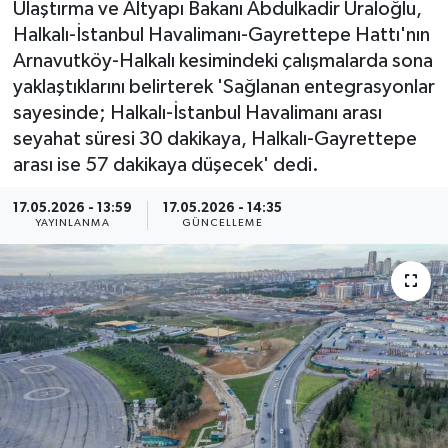
Ulaştırma ve Altyapı Bakanı Abdulkadir Uraloğlu,
Halkalı-İstanbul Havalimanı-Gayrettepe Hattı'nın
ÇEVRE
Arnavutköy-Halkalı kesimindeki çalışmalarda sona
yaklaştıklarını belirterek 'Sağlanan entegrasyonlar
Dış Haberler
sayesinde; Halkalı-İstanbul Havalimanı arası
Dünya
seyahat süresi 30 dakikaya, Halkalı-Gayrettepe
arası ise 57 dakikaya düşecek' dedi.
EĞİTİM
17.05.2026 - 13:59
17.05.2026 - 14:35
YAYINLANMA
GÜNCELLEME
EKONOMİ
English News
Finans
Flaş Haber
Gayrimenkul