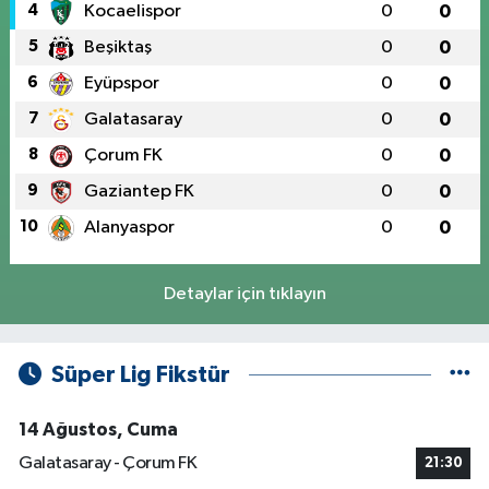
4
Kocaelispor
0
0
5
Beşiktaş
0
0
6
Eyüpspor
0
0
7
Galatasaray
0
0
8
Çorum FK
0
0
9
Gaziantep FK
0
0
10
Alanyaspor
0
0
Detaylar için tıklayın
Süper Lig Fikstür
14 Ağustos, Cuma
Galatasaray - Çorum FK
21:30