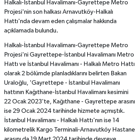
Halkalı-İstanbul Havalimanı-Gayrettepe Metro
KÜLTÜR SANAT
Projesi'nin son halkası Arnavutköy-Halkalı
MAGAZİN
Hattı'nda devam eden çalışmalar hakkında
açıklamada bulundu.
Otomobil
Halkalı-İstanbul Havalimanı-Gayrettepe Metro
POLİTİKA
Projesi'ni Gayrettepe-İstanbul Havalimanı Metro
Hattı ve İstanbul Havalimanı - Halkalı Metro Hattı
Sağlık
olarak 2 bölümde planladıklarını belirten Bakan
SİYASET
Uraloğlu, 'Gayrettepe - İstanbul Havalimanı
hattının Kağıthane-İstanbul Havalimanı kesimini
SPOR HABERLERİ
22 Ocak 2023'te, Kağıthane - Gayrettepe arasını
ise 29 Ocak 2024 tarihinde hizmete açmıştık.
TEKNOLOJİ
İstanbul Havalimanı - Halkalı Hattı'nın ise 14
kilometrelik Kargo Terminali-Arnavutköy Hastane
Turizm
arasını da 19 Mart 2024 tarihinde devreye