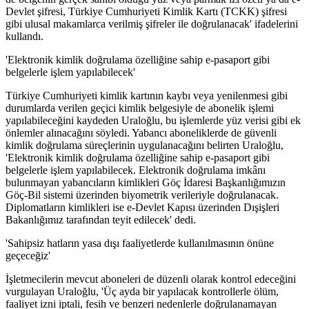
Devlet şifresi, Türkiye Cumhuriyeti Kimlik Kartı (TCKK) şifresi
gibi ulusal makamlarca verilmiş şifreler ile doğrulanacak' ifadelerini
kullandı.
'Elektronik kimlik doğrulama özelliğine sahip e-pasaport gibi
belgelerle işlem yapılabilecek'
Türkiye Cumhuriyeti kimlik kartının kaybı veya yenilenmesi gibi
durumlarda verilen geçici kimlik belgesiyle de abonelik işlemi
yapılabileceğini kaydeden Uraloğlu, bu işlemlerde yüz verisi gibi ek
önlemler alınacağını söyledi. Yabancı aboneliklerde de güvenli
kimlik doğrulama süreçlerinin uygulanacağını belirten Uraloğlu,
'Elektronik kimlik doğrulama özelliğine sahip e-pasaport gibi
belgelerle işlem yapılabilecek. Elektronik doğrulama imkânı
bulunmayan yabancıların kimlikleri Göç İdaresi Başkanlığımızın
Göç-Bil sistemi üzerinden biyometrik verileriyle doğrulanacak.
Diplomatların kimlikleri ise e-Devlet Kapısı üzerinden Dışişleri
Bakanlığımız tarafından teyit edilecek' dedi.
'Sahipsiz hatların yasa dışı faaliyetlerde kullanılmasının önüne
geçeceğiz'
İşletmecilerin mevcut aboneleri de düzenli olarak kontrol edeceğini
vurgulayan Uraloğlu, 'Üç ayda bir yapılacak kontrollerle ölüm,
faaliyet izni iptali, fesih ve benzeri nedenlerle doğrulanamayan