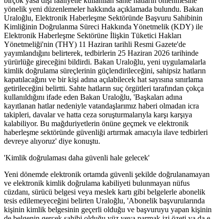
birçok yasa dışı faaliyette kullanılan sahte hatların önlenmesine
yönelik yeni düzenlemeler hakkında açıklamada bulundu. Bakan
Uraloğlu, Elektronik Haberleşme Sektöründe Başvuru Sahibinin
Kimliğinin Doğrulanma Süreci Hakkında Yönetmelik (KDY) ile
Elektronik Haberleşme Sektörüne İlişkin Tüketici Hakları
Yönetmeliği'nin (THY) 11 Haziran tarihli Resmi Gazete'de
yayımlandığını belirterek, tedbirlerin 25 Haziran 2026 tarihinde
yürürlüğe gireceğini bildirdi. Bakan Uraloğlu, yeni uygulamalarla
kimlik doğrulama süreçlerinin güçlendirileceğini, sahipsiz hatların
kapatılacağını ve bir kişi adına açılabilecek hat sayısına sınırlama
getirileceğini belirtti. Sahte hatların suç örgütleri tarafından çokça
kullanıldığını ifade eden Bakan Uraloğlu, 'Başkaları adına
kayıtlanan hatlar nedeniyle vatandaşlarımız haberi olmadan icra
takipleri, davalar ve hatta ceza soruşturmalarıyla karşı karşıya
kalabiliyor. Bu mağduriyetlerin önüne geçmek ve elektronik
haberleşme sektöründe güvenliği artırmak amacıyla ilave tedbirleri
devreye alıyoruz' diye konuştu.
'Kimlik doğrulaması daha güvenli hale gelecek'
Yeni dönemde elektronik ortamda güvenli şekilde doğrulanamayan
ve elektronik kimlik doğrulama kabiliyeti bulunmayan nüfus
cüzdanı, sürücü belgesi veya meslek kartı gibi belgelerle abonelik
tesis edilemeyeceğini belirten Uraloğlu, 'Abonelik başvurularında
kişinin kimlik belgesinin geçerli olduğu ve başvuruyu yapan kişinin
de belgenin gerçek sahibi olduğu yüz veya parmak izi özeti ya da e-