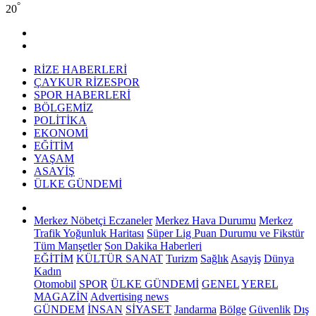
°
20
RİZE HABERLERİ
ÇAYKUR RİZESPOR
SPOR HABERLERİ
BÖLGEMİZ
POLİTİKA
EKONOMİ
EĞİTİM
YAŞAM
ASAYİŞ
ÜLKE GÜNDEMİ
Merkez Nöbetçi Eczaneler
Merkez Hava Durumu
Merkez
Trafik Yoğunluk Haritası
Süper Lig Puan Durumu ve Fikstür
Tüm Manşetler
Son Dakika Haberleri
EĞİTİM
KÜLTÜR SANAT
Turizm
Sağlık
Asayiş
Dünya
Kadın
Otomobil
SPOR
ÜLKE GÜNDEMİ
GENEL
YEREL
MAGAZİN
Advertising news
GÜNDEM
İNSAN
SİYASET
Jandarma
Bölge
Güvenlik
Dış