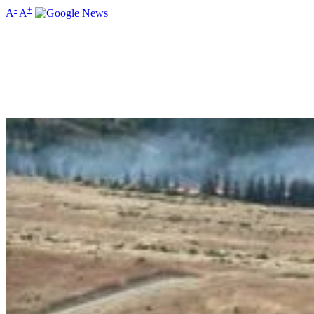
-
+
A
A