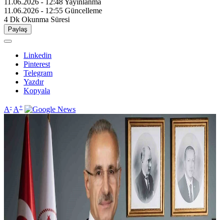
11.06.2026 - 12:48
Yayınlanma
11.06.2026 - 12:55
Güncelleme
4 Dk
Okunma Süresi
Paylaş
Linkedin
Pinterest
Telegram
Yazdır
Kopyala
-
+
A
A