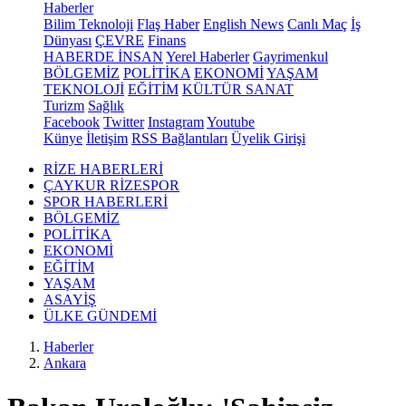
Haberler
Bilim Teknoloji
Flaş Haber
English News
Canlı Maç
İş
Dünyası
ÇEVRE
Finans
HABERDE İNSAN
Yerel Haberler
Gayrimenkul
BÖLGEMİZ
POLİTİKA
EKONOMİ
YAŞAM
TEKNOLOJİ
EĞİTİM
KÜLTÜR SANAT
Turizm
Sağlık
Facebook
Twitter
Instagram
Youtube
Künye
İletişim
RSS Bağlantıları
Üyelik Girişi
RİZE HABERLERİ
ÇAYKUR RİZESPOR
SPOR HABERLERİ
BÖLGEMİZ
POLİTİKA
EKONOMİ
EĞİTİM
YAŞAM
ASAYİŞ
ÜLKE GÜNDEMİ
Haberler
Ankara