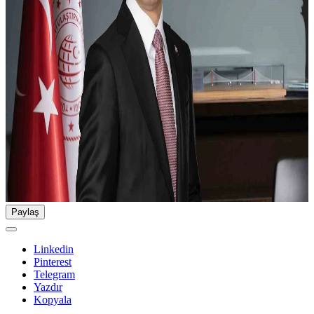
Paylaş
Linkedin
Pinterest
Telegram
Yazdır
Kopyala