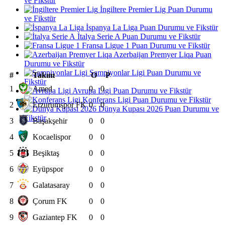
ve Fikstür
İngiltere Premier Lig Puan Durumu
ve Fikstür
İspanya La Liga Puan Durumu ve Fikstür
İtalya Serie A Puan Durumu ve Fikstür
Fransa Ligue 1 Puan Durumu ve Fikstür
Azerbaijan Premyer Liqa Puan
Durumu ve Fikstür
Şampiyonlar Ligi Puan Durumu ve
#
Takım
O
P
Fikstür
1
Amed
0
0
Avrupa Ligi Puan Durumu ve Fikstür
Konferans Ligi Puan Durumu ve Fikstür
2
Erzurumspor FK
0
0
Dünya Kupası 2026 Puan Durumu ve
Fikstür
3
Başakşehir
0
0
4
Kocaelispor
0
0
5
Beşiktaş
0
0
6
Eyüpspor
0
0
7
Galatasaray
0
0
8
Çorum FK
0
0
9
Gaziantep FK
0
0