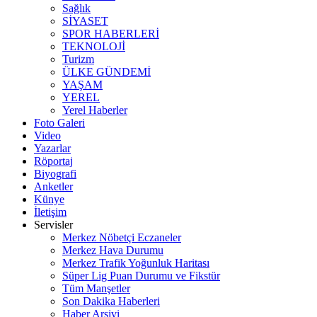
Sağlık
SİYASET
SPOR HABERLERİ
TEKNOLOJİ
Turizm
ÜLKE GÜNDEMİ
YAŞAM
YEREL
Yerel Haberler
Foto Galeri
Video
Yazarlar
Röportaj
Biyografi
Anketler
Künye
İletişim
Servisler
Merkez Nöbetçi Eczaneler
Merkez Hava Durumu
Merkez Trafik Yoğunluk Haritası
Süper Lig Puan Durumu ve Fikstür
Tüm Manşetler
Son Dakika Haberleri
Haber Arşivi