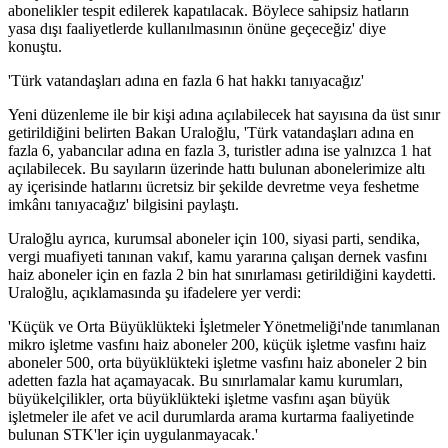
abonelikler tespit edilerek kapatılacak. Böylece sahipsiz hatların
yasa dışı faaliyetlerde kullanılmasının önüne geçeceğiz' diye
konuştu.
'Türk vatandaşları adına en fazla 6 hat hakkı tanıyacağız'
Yeni düzenleme ile bir kişi adına açılabilecek hat sayısına da üst sınır
getirildiğini belirten Bakan Uraloğlu, 'Türk vatandaşları adına en
fazla 6, yabancılar adına en fazla 3, turistler adına ise yalnızca 1 hat
açılabilecek. Bu sayıların üzerinde hattı bulunan abonelerimize altı
ay içerisinde hatlarını ücretsiz bir şekilde devretme veya feshetme
imkânı tanıyacağız' bilgisini paylaştı.
Uraloğlu ayrıca, kurumsal aboneler için 100, siyasi parti, sendika,
vergi muafiyeti tanınan vakıf, kamu yararına çalışan dernek vasfını
haiz aboneler için en fazla 2 bin hat sınırlaması getirildiğini kaydetti.
Uraloğlu, açıklamasında şu ifadelere yer verdi:
'Küçük ve Orta Büyüklükteki İşletmeler Yönetmeliği'nde tanımlanan
mikro işletme vasfını haiz aboneler 200, küçük işletme vasfını haiz
aboneler 500, orta büyüklükteki işletme vasfını haiz aboneler 2 bin
adetten fazla hat açamayacak. Bu sınırlamalar kamu kurumları,
büyükelçilikler, orta büyüklükteki işletme vasfını aşan büyük
işletmeler ile afet ve acil durumlarda arama kurtarma faaliyetinde
bulunan STK'ler için uygulanmayacak.'