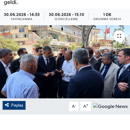
geldi.
ÇEVRE
30.06.2026 - 14:55
30.06.2026 - 15:10
1 DK
YAYINLANMA
GÜNCELLEME
OKUNMA SÜRESI
Dış Haberler
Dünya
EĞİTİM
EKONOMİ
English News
Finans
Paylaş
-
+
A
A
Flaş Haber
Gayrimenkul