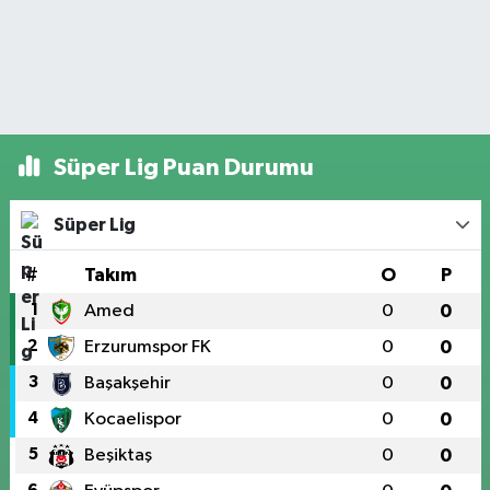
Süper Lig Puan Durumu
Süper Lig
#
Takım
O
P
1
Amed
0
0
2
Erzurumspor FK
0
0
3
Başakşehir
0
0
4
Kocaelispor
0
0
5
Beşiktaş
0
0