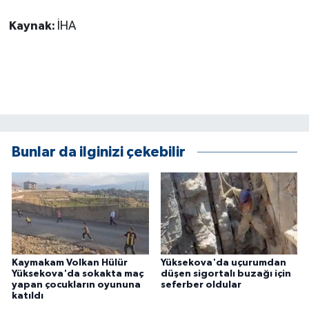
ÜLKE GÜNDEMİ
Kaynak:
İHA
YAŞAM
YEREL
Yerel Haberler
Bunlar da ilginizi çekebilir
Kaymakam Volkan Hülür
Yüksekova'da uçurumdan
Yüksekova'da sokakta maç
düşen sigortalı buzağı için
yapan çocukların oyununa
seferber oldular
katıldı