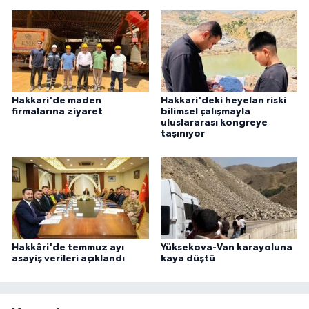
Hakkari'de maden
Hakkari'deki heyelan riski
firmalarına ziyaret
bilimsel çalışmayla
uluslararası kongreye
taşınıyor
Hakkâri'de temmuz ayı
Yüksekova-Van karayoluna
asayiş verileri açıklandı
kaya düştü