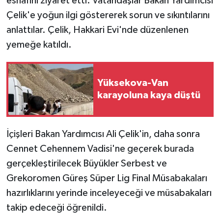
esnafını ziyaret etti. Vatandaşlar Bakan Yardımcısı
KÜLTÜR SANAT
Çelik'e yoğun ilgi göstererek sorun ve sıkıntılarını
MAGAZİN
anlattılar. Çelik, Hakkari Evi'nde düzenlenen
yemeğe katıldı.
Otomobil
POLİTİKA
Yüksekova-Van
karayoluna kaya düştü
Sağlık
SİYASET
İçişleri Bakan Yardımcısı Ali Çelik'in, daha sonra
Cennet Cehennem Vadisi'ne geçerek burada
SPOR HABERLERİ
gerçekleştirilecek Büyükler Serbest ve
Grekoromen Güreş Süper Lig Final Müsabakaları
TEKNOLOJİ
hazırlıklarını yerinde inceleyeceği ve müsabakaları
Turizm
takip edeceği öğrenildi.