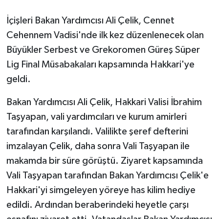
İçişleri Bakan Yardımcısı Ali Çelik, Cennet
GENEL
Cehennem Vadisi'nde ilk kez düzenlenecek olan
GÜNDEM
Büyükler Serbest ve Grekoromen Güreş Süper
Lig Final Müsabakaları kapsamında Hakkari'ye
Güvenlik
geldi.
HABERDE İNSAN
Bakan Yardımcısı Ali Çelik, Hakkari Valisi İbrahim
Taşyapan, vali yardımcıları ve kurum amirleri
İNSAN
tarafından karşılandı. Valilikte şeref defterini
imzalayan Çelik, daha sonra Vali Taşyapan ile
İş Dünyası
makamda bir süre görüştü. Ziyaret kapsamında
Jandarma
Vali Taşyapan tarafından Bakan Yardımcısı Çelik'e
Hakkari'yi simgeleyen yöreye has kilim hediye
Kadın
edildi. Ardından beraberindeki heyetle çarşı