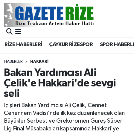
BÖLGEMİZ
Merkez Nöbetçi Eczaneler
SPOR
Merkez Hava Durumu
RİZE HABERLERİ
ÇAYKUR RİZESPOR
SPOR HABERL
Asayiş
Merkez Trafik Yoğunluk Haritası
HABERLER
HAKKARI
Rize Jandarma Komutanlığı
Süper Lig Puan Durumu ve Fikstür
Bakan Yardımcısı Ali
Çelik'e Hakkari'de sevgi
Bilim Teknoloji
Tüm Manşetler
seli
Bölge
Son Dakika Haberleri
İçişleri Bakan Yardımcısı Ali Çelik, Cennet
Cehennem Vadisi'nde ilk kez düzenlenecek olan
Advertising news
Haber Arşivi
Büyükler Serbest ve Grekoromen Güreş Süper
Lig Final Müsabakaları kapsamında Hakkari'ye
Canlı Maç