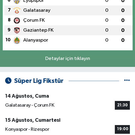
6
Eyüpspor
0
0
7
Galatasaray
0
0
8
Çorum FK
0
0
9
Gaziantep FK
0
0
10
Alanyaspor
0
0
Detaylar için tıklayın
Süper Lig Fikstür
14 Ağustos, Cuma
Galatasaray - Çorum FK
21:30
15 Ağustos, Cumartesi
Konyaspor - Rizespor
19:00