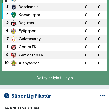
3
Başakşehir
0
0
4
Kocaelispor
0
0
5
Beşiktaş
0
0
6
Eyüpspor
0
0
7
Galatasaray
0
0
8
Çorum FK
0
0
9
Gaziantep FK
0
0
10
Alanyaspor
0
0
Detaylar için tıklayın
Süper Lig Fikstür
14 Ağustos, Cuma