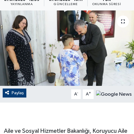
YAYINLANMA
GÜNCELLEME
OKUNMA SÜRESI
ÇEVRE
Dış Haberler
Dünya
EĞİTİM
EKONOMİ
English News
Paylaş
-
+
A
A
Finans
Flaş Haber
Aile ve Sosyal Hizmetler Bakanlığı, Koruyucu Aile
Gayrimenkul