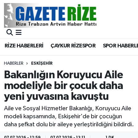
BÖLGEMİZ
Merkez Nöbetçi Eczaneler
SPOR
Merkez Hava Durumu
RİZE HABERLERİ
ÇAYKUR RİZESPOR
SPOR HABERL
Asayiş
Merkez Trafik Yoğunluk Haritası
HABERLER
ESKIŞEHIR
Rize Jandarma Komutanlığı
Süper Lig Puan Durumu ve Fikstür
Bakanlığın Koruyucu Aile
modeliyle bir çocuk daha
Bilim Teknoloji
Tüm Manşetler
yeni yuvasına kavuştu
Bölge
Son Dakika Haberleri
Aile ve Sosyal Hizmetler Bakanlığı, Koruyucu Aile
modeli kapsamında, Eskişehir'de bir çocuğun
Advertising news
Haber Arşivi
daha şefkat dolu bir aileye yerleştirildiğini bildirdi.
Canlı Maç
07.07.2026 - 12:59
07.07.2026 - 13:11
1 DK