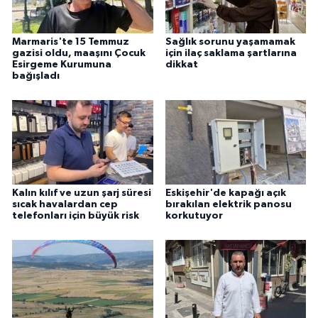
ÜLKE GÜNDEMİ
Marmaris'te 15 Temmuz
Sağlık sorunu yaşamamak
YAŞAM
gazisi oldu, maaşını Çocuk
için ilaç saklama şartlarına
Esirgeme Kurumuna
dikkat
bağışladı
YEREL
Yerel Haberler
Kalın kılıf ve uzun şarj süresi
Eskişehir'de kapağı açık
sıcak havalardan cep
bırakılan elektrik panosu
telefonları için büyük risk
korkutuyor