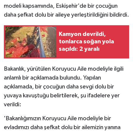
modeli kapsamında, Eskişehir'de bir çocuğun
GENEL
daha şefkat dolu bir aileye yerleştirildiğini bildirdi.
GÜNDEM
Kamyon devrildi,
tonlarca soğan yola
Güvenlik
saçıldı: 2 yaralı
HABERDE İNSAN
Bakanlık, yürütülen Koruyucu Aile modeliyle ilgili
İNSAN
anlamlı bir açıklamada bulundu. Yapılan
açıklamada, bir çocuğun daha sevgi dolu bir
İş Dünyası
yuvaya kavuştuğu belirtilerek, şu ifadelere yer
verildi:
Jandarma
'Bakanlığımızın Koruyucu Aile modeliyle bir
Kadın
evladımızı daha şefkat dolu bir ailemizin yanına