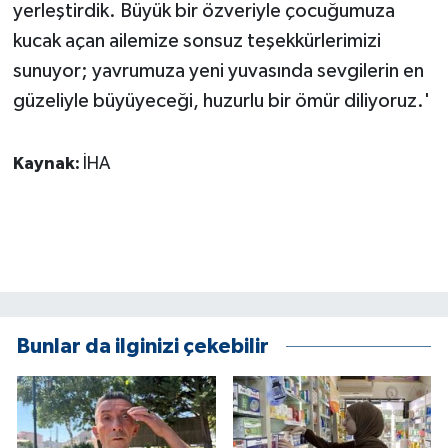
KÜLTÜR SANAT
yerleştirdik. Büyük bir özveriyle çocuğumuza
kucak açan ailemize sonsuz teşekkürlerimizi
MAGAZİN
sunuyor; yavrumuza yeni yuvasında sevgilerin en
güzeliyle büyüyeceği, huzurlu bir ömür diliyoruz.'
Otomobil
POLİTİKA
Kaynak:
İHA
Sağlık
SİYASET
SPOR HABERLERİ
Bunlar da ilginizi çekebilir
TEKNOLOJİ
Turizm