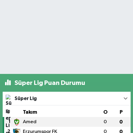
Süper Lig Puan Durumu
Süper Lig
#
Takım
O
P
1
Amed
0
0
2
Erzurumspor FK
0
0