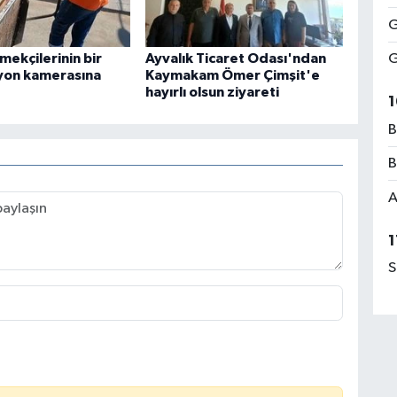
G
mekçilerinin bir
Ayvalık Ticaret Odası'ndan
G
yon kamerasına
Kaymakam Ömer Çimşit'e
hayırlı olsun ziyareti
1
B
B
A
1
S