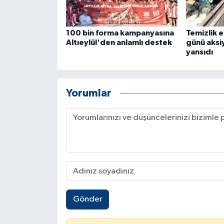
100 bin forma kampanyasına
Temizlik e
Altıeylül'den anlamlı destek
günü aksi
yansıdı
Yorumlar
Gönder