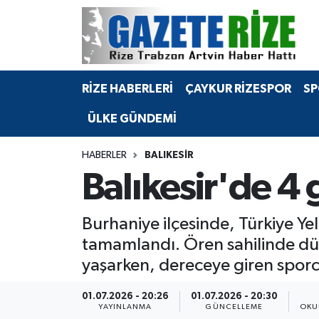
BÖLGEMİZ
Merkez Nöbetçi Eczaneler
RİZE HABERLERİ
ÇAYKUR RİZESPOR
SP
SPOR
Merkez Hava Durumu
ÜLKE GÜNDEMİ
Asayiş
Merkez Trafik Yoğunluk Haritası
HABERLER
BALIKESIR
Rize Jandarma Komutanlığı
Süper Lig Puan Durumu ve Fikstür
Balıkesir'de 4 
Bilim Teknoloji
Tüm Manşetler
Burhaniye ilçesinde, Türkiye Ye
Bölge
Son Dakika Haberleri
tamamlandı. Ören sahilinde dü
yaşarken, dereceye giren sporcu
Advertising news
Haber Arşivi
01.07.2026 - 20:26
01.07.2026 - 20:30
Canlı Maç
YAYINLANMA
GÜNCELLEME
OKU