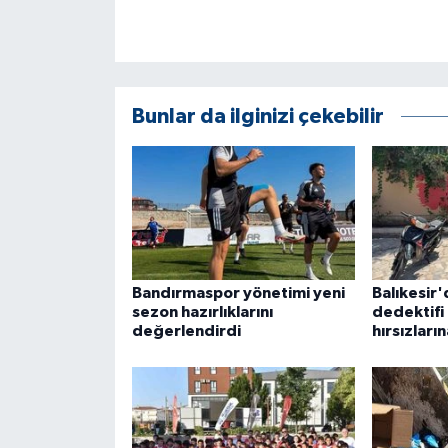
ÜLKE GÜNDEMİ
YAŞAM
Bunlar da ilginizi çekebilir
YEREL
Yerel Haberler
Bandırmaspor yönetimi yeni
Balıkesir
sezon hazırlıklarını
dedektifi
değerlendirdi
hırsızları