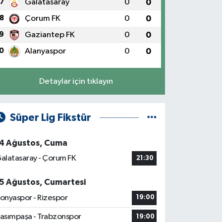
7
Galatasaray
0
0
8
Çorum FK
0
0
9
Gaziantep FK
0
0
0
Alanyaspor
0
0
Detaylar için tıklayın
Süper Lig Fikstür
4 Ağustos, Cuma
alatasaray - Çorum FK
21:30
5 Ağustos, Cumartesi
onyaspor - Rizespor
19:00
asımpaşa - Trabzonspor
19:00