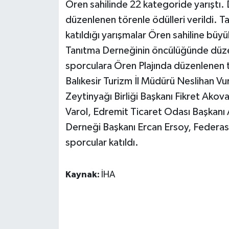
KÜLTÜR SANAT
Ören sahilinde 22 kategoride yarıştı.
düzenlenen törenle ödülleri verildi. T
MAGAZİN
katıldığı yarışmalar Ören sahiline büy
Tanıtma Derneğinin öncülüğünde düze
Otomobil
sporculara Ören Plajında düzenlenen tö
Balıkesir Turizm İl Müdürü Neslihan Vu
POLİTİKA
Zeytinyağı Birliği Başkanı Fikret Ako
Sağlık
Varol, Edremit Ticaret Odası Başkanı
Derneği Başkanı Ercan Ersoy, Federasyo
SİYASET
sporcular katıldı.
SPOR HABERLERİ
Kaynak:
İHA
TEKNOLOJİ
Turizm