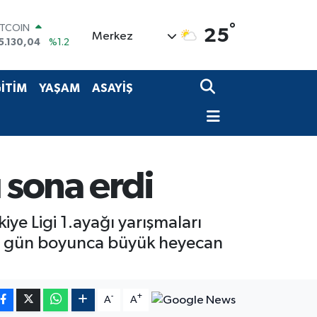
ITCOIN
°
25
Merkez
5.130,04
%1.2
OLAR
7,7106
%0.17
URO
İTİM
YAŞAM
ASAYİŞ
5,1652
%0.27
TERLİN
4,4046
%0.35
RAM ALTIN
618.49
%2.12
İST100
 sona erdi
3.887
%64
ye Ligi 1.ayağı yarışmaları
 4 gün boyunca büyük heyecan
-
+
A
A