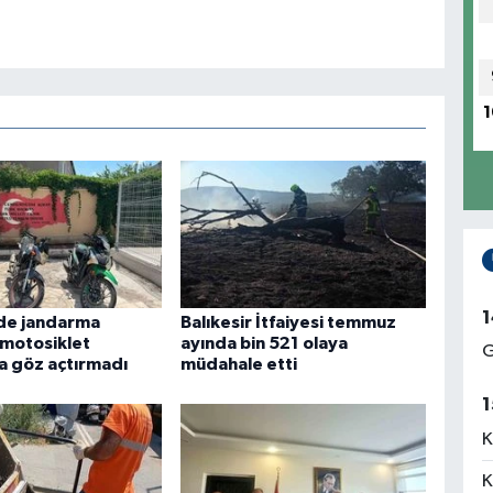
1
1
'de jandarma
Balıkesir İtfaiyesi temmuz
 motosiklet
ayında bin 521 olaya
G
na göz açtırmadı
müdahale etti
1
K
K