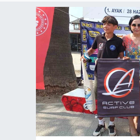
ÇEVRE
Dış Haberler
Dünya
EĞİTİM
EKONOMİ
English News
Finans
Flaş Haber
Gayrimenkul