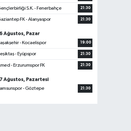
ençlerbirliği S.K. - Fenerbahçe
21:30
aziantep FK - Alanyaspor
21:30
6 Ağustos, Pazar
aşakşehir - Kocaelispor
19:00
eşiktaş - Eyüpspor
21:30
med - Erzurumspor FK
21:30
7 Ağustos, Pazartesi
amsunspor - Göztepe
21:30