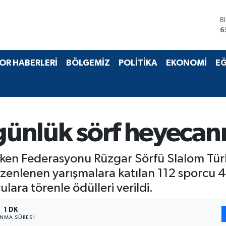
B
6
D
4
E
OR HABERLERİ
BÖLGEMİZ
POLİTİKA
EKONOMİ
EĞ
5
S
6
G
6
B
günlük sörf heyecanı
1
lken Federasyonu Rüzgar Sörfü Slalom Türki
zenlenen yarışmalara katılan 112 sporcu
lara törenle ödülleri verildi.
1 DK
NMA SÜRESI