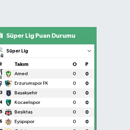
Süper Lig Puan Durumu
Süper Lig
#
Takım
O
P
1
Amed
0
0
2
Erzurumspor FK
0
0
3
Başakşehir
0
0
4
Kocaelispor
0
0
5
Beşiktaş
0
0
6
Eyüpspor
0
0