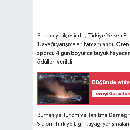
GENEL
GÜNDEM
Burhaniye ilçesinde, Türkiye Yelken F
Güvenlik
1.ayağı yarışmaları tamamlandı. Ören 
sporcu 4 gün boyunca büyük heyecan 
HABERDE İNSAN
ödülleri verildi.
İNSAN
Düğünde atılan
İş Dünyası
İçeriği Görüntül
Jandarma
Burhaniye Turizm ve Tanıtma Derneği
Kadın
Slalom Türkiye Ligi 1.ayağı yarışmalar