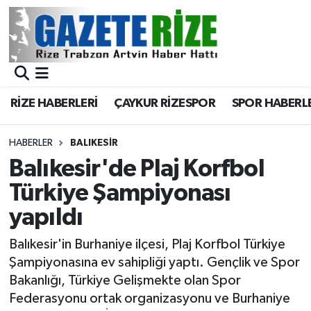
BÖLGEMİZ
Merkez Nöbetçi Eczaneler
SPOR
Merkez Hava Durumu
RİZE HABERLERİ
ÇAYKUR RİZESPOR
SPOR HABERL
Asayiş
Merkez Trafik Yoğunluk Haritası
HABERLER
BALIKESIR
Rize Jandarma Komutanlığı
Süper Lig Puan Durumu ve Fikstür
Balıkesir'de Plaj Korfbol
Türkiye Şampiyonası
Bilim Teknoloji
Tüm Manşetler
yapıldı
Bölge
Son Dakika Haberleri
Balıkesir'in Burhaniye ilçesi, Plaj Korfbol Türkiye
Şampiyonasına ev sahipliği yaptı. Gençlik ve Spor
Advertising news
Haber Arşivi
Bakanlığı, Türkiye Gelişmekte olan Spor
Federasyonu ortak organizasyonu ve Burhaniye
Canlı Maç