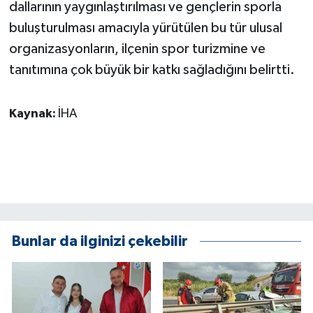
dallarının yaygınlaştırılması ve gençlerin sporla
ÜLKE GÜNDEMİ
buluşturulması amacıyla yürütülen bu tür ulusal
organizasyonların, ilçenin spor turizmine ve
YAŞAM
tanıtımına çok büyük bir katkı sağladığını belirtti.
YEREL
Kaynak:
İHA
Yerel Haberler
Bunlar da ilginizi çekebilir