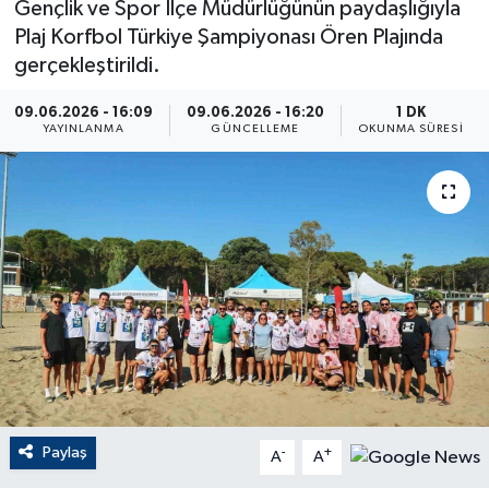
Gençlik ve Spor İlçe Müdürlüğünün paydaşlığıyla
Plaj Korfbol Türkiye Şampiyonası Ören Plajında
ÇEVRE
gerçekleştirildi.
Dış Haberler
09.06.2026 - 16:09
09.06.2026 - 16:20
1 DK
YAYINLANMA
GÜNCELLEME
OKUNMA SÜRESI
Dünya
EĞİTİM
EKONOMİ
English News
Finans
Flaş Haber
Paylaş
-
+
A
A
Gayrimenkul