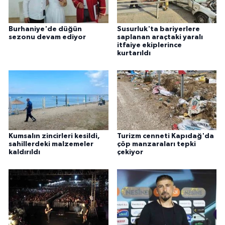
Burhaniye'de düğün
Susurluk'ta bariyerlere
sezonu devam ediyor
saplanan araçtaki yaralı
itfaiye ekiplerince
kurtarıldı
Kumsalın zincirleri kesildi,
Turizm cenneti Kapıdağ'da
sahillerdeki malzemeler
çöp manzaraları tepki
kaldırıldı
çekiyor