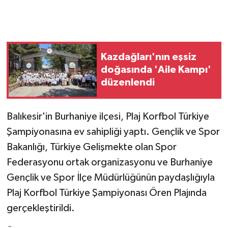
GENEL
GÜNDEM
Kazdağları'nın eşsiz
doğasında 'Aile Kampı'
Güvenlik
düzenlendi
HABERDE İNSAN
Balıkesir'in Burhaniye ilçesi, Plaj Korfbol Türkiye
İNSAN
Şampiyonasına ev sahipliği yaptı. Gençlik ve Spor
Bakanlığı, Türkiye Gelişmekte olan Spor
İş Dünyası
Federasyonu ortak organizasyonu ve Burhaniye
Gençlik ve Spor İlçe Müdürlüğünün paydaşlığıyla
Jandarma
Plaj Korfbol Türkiye Şampiyonası Ören Plajında
Kadın
gerçekleştirildi.