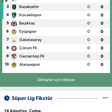
3
Başakşehir
0
0
4
Kocaelispor
0
0
5
Beşiktaş
0
0
6
Eyüpspor
0
0
7
Galatasaray
0
0
8
Çorum FK
0
0
9
Gaziantep FK
0
0
10
Alanyaspor
0
0
Detaylar için tıklayın
Süper Lig Fikstür
14 Ağustos, Cuma