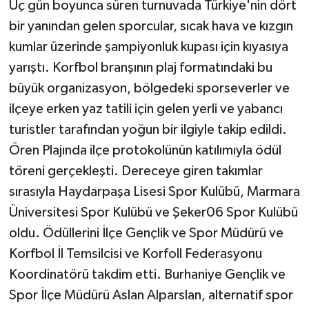
Üç gün boyunca süren turnuvada Türkiye'nin dört
KÜLTÜR SANAT
bir yanından gelen sporcular, sıcak hava ve kızgın
MAGAZİN
kumlar üzerinde şampiyonluk kupası için kıyasıya
yarıştı. Korfbol branşının plaj formatındaki bu
Otomobil
büyük organizasyon, bölgedeki sporseverler ve
ilçeye erken yaz tatili için gelen yerli ve yabancı
POLİTİKA
turistler tarafından yoğun bir ilgiyle takip edildi.
Sağlık
Ören Plajında ilçe protokolünün katılımıyla ödül
töreni gerçekleşti. Dereceye giren takımlar
SİYASET
sırasıyla Haydarpaşa Lisesi Spor Kulübü, Marmara
Üniversitesi Spor Kulübü ve Şeker06 Spor Kulübü
SPOR HABERLERİ
oldu. Ödüllerini İlçe Gençlik ve Spor Müdürü ve
TEKNOLOJİ
Korfbol İl Temsilcisi ve Korfoll Federasyonu
Koordinatörü takdim etti. Burhaniye Gençlik ve
Turizm
Spor İlçe Müdürü Aslan Alparslan, alternatif spor