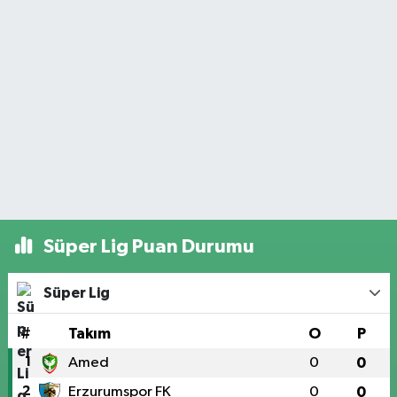
Süper Lig Puan Durumu
Süper Lig
#
Takım
O
P
1
Amed
0
0
2
Erzurumspor FK
0
0