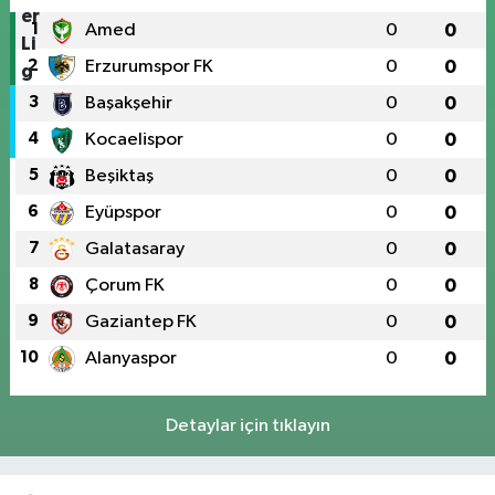
1
Amed
0
0
2
Erzurumspor FK
0
0
3
Başakşehir
0
0
4
Kocaelispor
0
0
5
Beşiktaş
0
0
6
Eyüpspor
0
0
7
Galatasaray
0
0
8
Çorum FK
0
0
9
Gaziantep FK
0
0
10
Alanyaspor
0
0
Detaylar için tıklayın