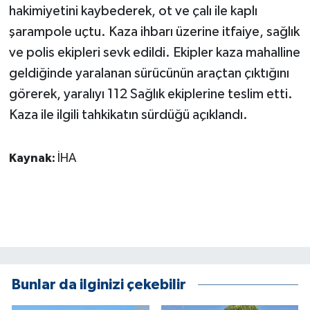
KÜLTÜR SANAT
hakimiyetini kaybederek, ot ve çalı ile kaplı
şarampole uçtu. Kaza ihbarı üzerine itfaiye, sağlık
MAGAZİN
ve polis ekipleri sevk edildi. Ekipler kaza mahalline
geldiğinde yaralanan sürücünün araçtan çıktığını
Otomobil
görerek, yaralıyı 112 Sağlık ekiplerine teslim etti.
POLİTİKA
Kaza ile ilgili tahkikatın sürdüğü açıklandı.
Sağlık
Kaynak:
İHA
SİYASET
SPOR HABERLERİ
TEKNOLOJİ
Bunlar da ilginizi çekebilir
Turizm