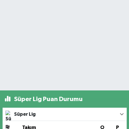
Süper Lig Puan Durumu
Süper Lig
#
Takım
O
P