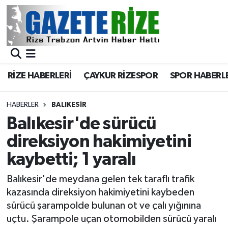
BÖLGEMİZ
Merkez Nöbetçi Eczaneler
SPOR
Merkez Hava Durumu
RİZE HABERLERİ
ÇAYKUR RİZESPOR
SPOR HABERL
Asayiş
Merkez Trafik Yoğunluk Haritası
HABERLER
BALIKESIR
Rize Jandarma Komutanlığı
Süper Lig Puan Durumu ve Fikstür
Balıkesir'de sürücü
direksiyon hakimiyetini
Bilim Teknoloji
Tüm Manşetler
kaybetti; 1 yaralı
Bölge
Son Dakika Haberleri
Balıkesir'de meydana gelen tek taraflı trafik
kazasında direksiyon hakimiyetini kaybeden
Advertising news
Haber Arşivi
sürücü şarampolde bulunan ot ve çalı yığınına
uçtu. Şarampole uçan otomobilden sürücü yaralı
Canlı Maç