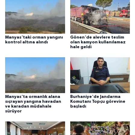
ÜLKE GÜNDEMİ
YAŞAM
YEREL
Manyas'taki orman yangını
Gönen'de alevlere teslim
kontrol altına alındı
olan kamyon kullanılamaz
hale geldi
Yerel Haberler
Manyas'ta ormanlık alana
Burhaniye'de Jandarma
sıçrayan yangına havadan
Komutanı Topçu görevine
ve karadan müdahale
başladı
sürüyor