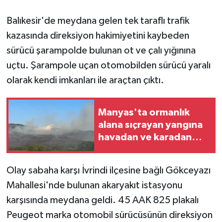
Balıkesir'de meydana gelen tek taraflı trafik
GENEL
kazasında direksiyon hakimiyetini kaybeden
GÜNDEM
sürücü şarampolde bulunan ot ve çalı yığınına
uçtu. Şarampole uçan otomobilden sürücü yaralı
Güvenlik
olarak kendi imkanları ile araçtan çıktı.
HABERDE İNSAN
Manyas'ta ormanlık
İNSAN
alana sıçrayan yangına
havadan ve karadan
müdahale sürüyor
İş Dünyası
Olay sabaha karşı İvrindi ilçesine bağlı Gökceyazı
Jandarma
Mahallesi'nde bulunan akaryakıt istasyonu
karşısında meydana geldi. 45 AAK 825 plakalı
Kadın
Peugeot marka otomobil sürücüsünün direksiyon