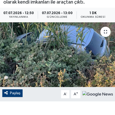
olarak kendi imkanları ile araçtan çıktı.
ÇEVRE
07.07.2026 - 12:50
07.07.2026 - 13:00
1 DK
YAYINLANMA
GÜNCELLEME
OKUNMA SÜRESI
Dış Haberler
Dünya
EĞİTİM
EKONOMİ
English News
Finans
Paylaş
-
+
A
A
Flaş Haber
Gayrimenkul