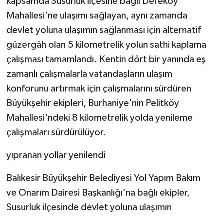
kapsamda Susurluk ilçesine bağlı Dereköy
KÜLTÜR SANAT
Mahallesi'ne ulaşımı sağlayan, aynı zamanda
MAGAZİN
devlet yoluna ulaşımın sağlanması için alternatif
güzergâh olan 5 kilometrelik yolun sathi kaplama
Otomobil
çalışması tamamlandı. Kentin dört bir yanında eş
zamanlı çalışmalarla vatandaşların ulaşım
POLİTİKA
konforunu artırmak için çalışmalarını sürdüren
Sağlık
Büyükşehir ekipleri, Burhaniye'nin Pelitköy
Mahallesi'ndeki 8 kilometrelik yolda yenileme
SİYASET
çalışmaları sürdürülüyor.
SPOR HABERLERİ
yıpranan yollar yenilendi
TEKNOLOJİ
Balıkesir Büyükşehir Belediyesi Yol Yapım Bakım
ve Onarım Dairesi Başkanlığı'na bağlı ekipler,
Turizm
Susurluk ilçesinde devlet yoluna ulaşımın