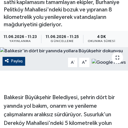
sathi kaplamasını tamamlayan ekipler, Burhaniye
Pelitköy Mahallesi'ndeki bozuk ve yıpranan 8
ÇEVRE
kilometrelik yolu yenileyerek vatandaşların
mağduriyetini gideriyor.
Dış Haberler
11.06.2026 - 11:23
11.06.2026 - 11:25
4 DK
Dünya
YAYINLANMA
GÜNCELLEME
OKUNMA SÜRESI
EĞİTİM
Paylaş
-
+
A
A
EKONOMİ
English News
Balıkesir Büyükşehir Belediyesi, şehrin dört bir
Finans
yanında yol bakım, onarım ve yenileme
Flaş Haber
çalışmalarını aralıksız sürdürüyor. Susurluk'un
Dereköy Mahallesi'ndeki 5 kilometrelik yolun
Gayrimenkul