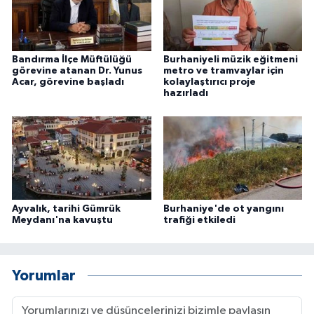
Bandırma İlçe Müftülüğü
Burhaniyeli müzik eğitmeni
görevine atanan Dr. Yunus
metro ve tramvaylar için
Acar, görevine başladı
kolaylaştırıcı proje
hazırladı
Ayvalık, tarihi Gümrük
Burhaniye'de ot yangını
Meydanı'na kavuştu
trafiği etkiledi
Yorumlar