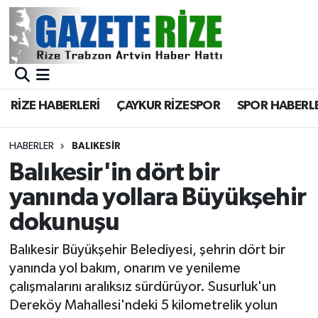
BÖLGEMİZ
Merkez Nöbetçi Eczaneler
SPOR
Merkez Hava Durumu
RİZE HABERLERİ
ÇAYKUR RİZESPOR
SPOR HABERL
Asayiş
Merkez Trafik Yoğunluk Haritası
HABERLER
BALIKESIR
Rize Jandarma Komutanlığı
Süper Lig Puan Durumu ve Fikstür
Balıkesir'in dört bir
yanında yollara Büyükşehir
Bilim Teknoloji
Tüm Manşetler
dokunuşu
Bölge
Son Dakika Haberleri
Balıkesir Büyükşehir Belediyesi, şehrin dört bir
yanında yol bakım, onarım ve yenileme
Advertising news
Haber Arşivi
çalışmalarını aralıksız sürdürüyor. Susurluk'un
Dereköy Mahallesi'ndeki 5 kilometrelik yolun
Canlı Maç