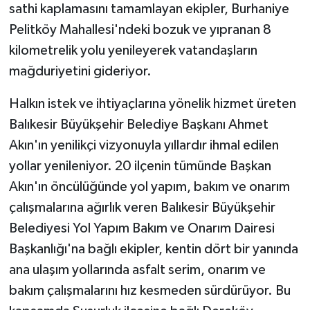
sathi kaplamasını tamamlayan ekipler, Burhaniye
Pelitköy Mahallesi'ndeki bozuk ve yıpranan 8
GENEL
kilometrelik yolu yenileyerek vatandaşların
GÜNDEM
mağduriyetini gideriyor.
Güvenlik
Halkın istek ve ihtiyaçlarına yönelik hizmet üreten
Balıkesir Büyükşehir Belediye Başkanı Ahmet
HABERDE İNSAN
Akın'ın yenilikçi vizyonuyla yıllardır ihmal edilen
yollar yenileniyor. 20 ilçenin tümünde Başkan
İNSAN
Akın'ın öncülüğünde yol yapım, bakım ve onarım
çalışmalarına ağırlık veren Balıkesir Büyükşehir
İş Dünyası
Belediyesi Yol Yapım Bakım ve Onarım Dairesi
Jandarma
Başkanlığı'na bağlı ekipler, kentin dört bir yanında
ana ulaşım yollarında asfalt serim, onarım ve
Kadın
bakım çalışmalarını hız kesmeden sürdürüyor. Bu