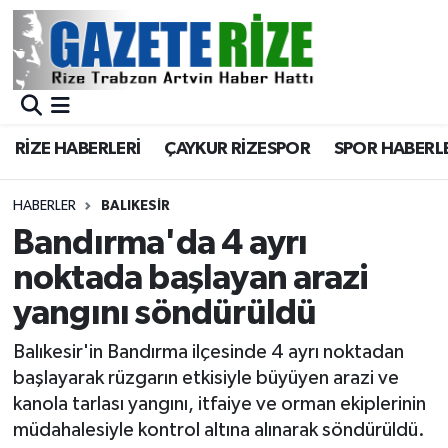
BÖLGEMİZ
Merkez Nöbetçi Eczaneler
SPOR
Merkez Hava Durumu
RİZE HABERLERİ
ÇAYKUR RİZESPOR
SPOR HABERL
Asayiş
Merkez Trafik Yoğunluk Haritası
HABERLER
BALIKESIR
Rize Jandarma Komutanlığı
Süper Lig Puan Durumu ve Fikstür
Bandırma'da 4 ayrı
noktada başlayan arazi
Bilim Teknoloji
Tüm Manşetler
yangını söndürüldü
Bölge
Son Dakika Haberleri
Balıkesir'in Bandırma ilçesinde 4 ayrı noktadan
başlayarak rüzgarın etkisiyle büyüyen arazi ve
Advertising news
Haber Arşivi
kanola tarlası yangını, itfaiye ve orman ekiplerinin
müdahalesiyle kontrol altına alınarak söndürüldü.
Canlı Maç