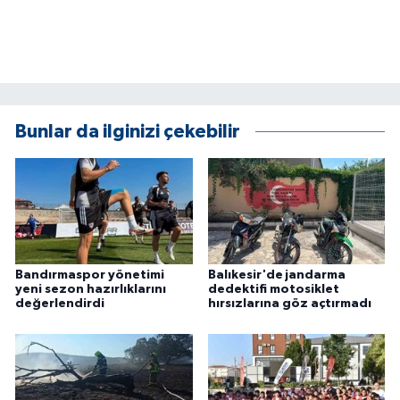
ÜLKE GÜNDEMİ
YAŞAM
YEREL
Bunlar da ilginizi çekebilir
Yerel Haberler
Bandırmaspor yönetimi
Balıkesir'de jandarma
yeni sezon hazırlıklarını
dedektifi motosiklet
değerlendirdi
hırsızlarına göz açtırmadı