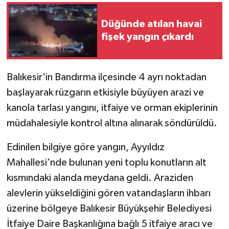
Düğünde atılan havai
GENEL
fişek yangın çıkardı
GÜNDEM
Güvenlik
Balıkesir'in Bandırma ilçesinde 4 ayrı noktadan
başlayarak rüzgarın etkisiyle büyüyen arazi ve
HABERDE İNSAN
kanola tarlası yangını, itfaiye ve orman ekiplerinin
müdahalesiyle kontrol altına alınarak söndürüldü.
İNSAN
Edinilen bilgiye göre yangın, Ayyıldız
İş Dünyası
Mahallesi'nde bulunan yeni toplu konutların alt
kısmındaki alanda meydana geldi. Araziden
Jandarma
alevlerin yükseldiğini gören vatandaşların ihbarı
Kadın
üzerine bölgeye Balıkesir Büyükşehir Belediyesi
İtfaiye Daire Başkanlığına bağlı 5 itfaiye aracı ve