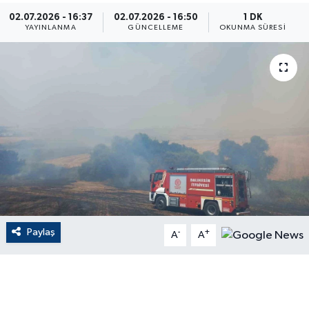
02.07.2026 - 16:37
02.07.2026 - 16:50
1 DK
ÇEVRE
YAYINLANMA
GÜNCELLEME
OKUNMA SÜRESI
Dış Haberler
Dünya
EĞİTİM
EKONOMİ
English News
Paylaş
-
+
Finans
A
A
Flaş Haber
Gayrimenkul