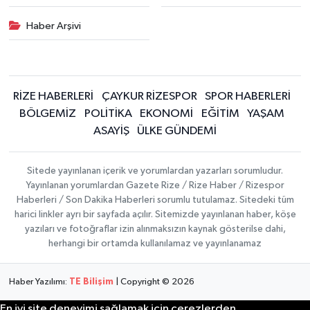
Haber Arşivi
RİZE HABERLERİ
ÇAYKUR RİZESPOR
SPOR HABERLERİ
BÖLGEMİZ
POLİTİKA
EKONOMİ
EĞİTİM
YAŞAM
ASAYİŞ
ÜLKE GÜNDEMİ
Sitede yayınlanan içerik ve yorumlardan yazarları sorumludur.
Yayınlanan yorumlardan Gazete Rize / Rize Haber / Rizespor
Haberleri / Son Dakika Haberleri sorumlu tutulamaz. Sitedeki tüm
harici linkler ayrı bir sayfada açılır. Sitemizde yayınlanan haber, köşe
yazıları ve fotoğraflar izin alınmaksızın kaynak gösterilse dahi,
herhangi bir ortamda kullanılamaz ve yayınlanamaz
Haber Yazılımı:
TE Bilişim
| Copyright © 2026
En iyi site deneyimi sağlamak için çerezlerden