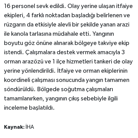
KÜLTÜR SANAT
16 personel sevk edildi. Olay yerine ulaşan itfaiye
ekipleri, 4 farklı noktadan başladığı belirlenen ve
MAGAZİN
rüzgarın da etkisiyle alevli bir şekilde yanan arazi
ile kanola tarlasına müdahale etti. Yangının
Otomobil
boyutu göz önüne alınarak bölgeye takviye ekip
POLİTİKA
istendi. Çalışmalara destek vermek amacıyla 3
orman arazözü ve 1 ilçe hizmetleri tankeri de olay
Sağlık
yerine yönlendirildi. İtfaiye ve orman ekiplerinin
koordineli çalışması sonucunda yangın tamamen
SİYASET
söndürüldü. Bölgede soğutma çalışmaları
SPOR HABERLERİ
tamamlanırken, yangının çıkış sebebiyle ilgili
inceleme başlatıldı.
TEKNOLOJİ
Kaynak:
İHA
Turizm