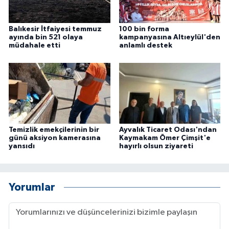
Balıkesir İtfaiyesi temmuz
100 bin forma
ayında bin 521 olaya
kampanyasına Altıeylül'den
müdahale etti
anlamlı destek
Temizlik emekçilerinin bir
Ayvalık Ticaret Odası'ndan
günü aksiyon kamerasına
Kaymakam Ömer Çimşit'e
yansıdı
hayırlı olsun ziyareti
Yorumlar