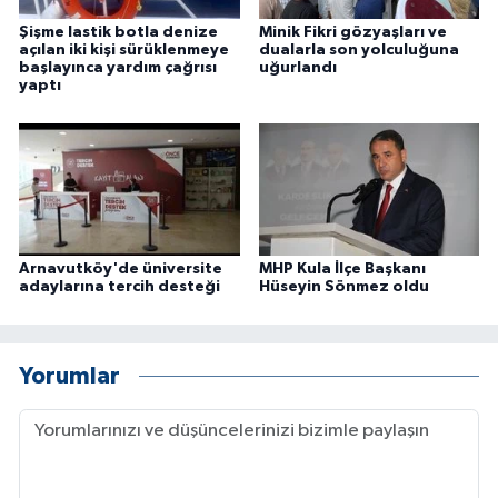
ÜLKE GÜNDEMİ
Şişme lastik botla denize
Minik Fikri gözyaşları ve
açılan iki kişi sürüklenmeye
dualarla son yolculuğuna
başlayınca yardım çağrısı
uğurlandı
YAŞAM
yaptı
YEREL
Yerel Haberler
Arnavutköy'de üniversite
MHP Kula İlçe Başkanı
adaylarına tercih desteği
Hüseyin Sönmez oldu
Yorumlar