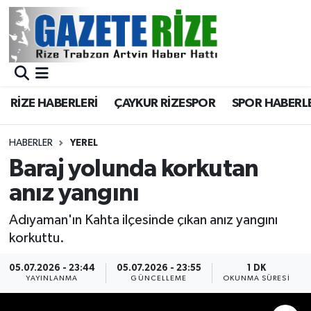
BÖLGEMİZ
Merkez Nöbetçi Eczaneler
SPOR
Merkez Hava Durumu
RİZE HABERLERİ
ÇAYKUR RİZESPOR
SPOR HABERL
Asayiş
Merkez Trafik Yoğunluk Haritası
HABERLER
YEREL
Rize Jandarma Komutanlığı
Süper Lig Puan Durumu ve Fikstür
Baraj yolunda korkutan
anız yangını
Bilim Teknoloji
Tüm Manşetler
Adıyaman'ın Kahta ilçesinde çıkan anız yangını
Bölge
Son Dakika Haberleri
korkuttu.
Advertising news
Haber Arşivi
05.07.2026 - 23:44
05.07.2026 - 23:55
1 DK
YAYINLANMA
GÜNCELLEME
OKUNMA SÜRESI
Canlı Maç