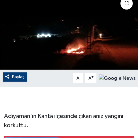
ÇEVRE
Dış Haberler
Dünya
EĞİTİM
EKONOMİ
Paylaş
-
+
A
A
English News
Finans
Adıyaman'ın Kahta ilçesinde çıkan anız yangını
Flaş Haber
korkuttu.
Gayrimenkul