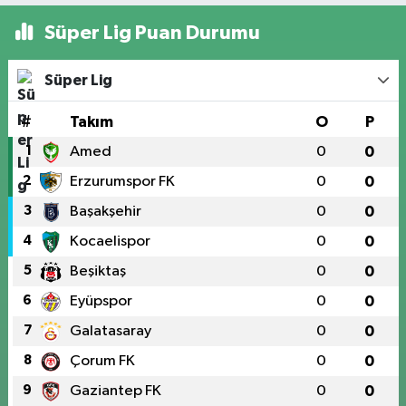
Süper Lig Puan Durumu
Süper Lig
#
Takım
O
P
1
Amed
0
0
2
Erzurumspor FK
0
0
3
Başakşehir
0
0
4
Kocaelispor
0
0
5
Beşiktaş
0
0
6
Eyüpspor
0
0
7
Galatasaray
0
0
8
Çorum FK
0
0
9
Gaziantep FK
0
0