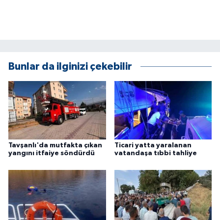
KÜLTÜR SANAT
MAGAZİN
Otomobil
Bunlar da ilginizi çekebilir
POLİTİKA
Sağlık
SİYASET
Tavşanlı'da mutfakta çıkan
Ticari yatta yaralanan
SPOR HABERLERİ
yangını itfaiye söndürdü
vatandaşa tıbbi tahliye
TEKNOLOJİ
Turizm