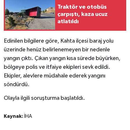
Traktör ve otobüs
GENEL
çarpıştı, kaza ucuz
atlatıldı
GÜNDEM
Edinilen bilgilere göre, Kahta ilçesi baraj yolu
Güvenlik
üzerinde henüz belirlenemeyen bir nedenle
yangın çıktı. Çıkan yangın kısa sürede büyürken,
HABERDE İNSAN
bölgeye polis ve itfaiye ekipleri sevk edildi.
İNSAN
Ekipler, alevlere müdahale ederek yangını
söndürdü.
İş Dünyası
Olayla ilgili soruşturma başlatıldı.
Jandarma
Kaynak:
İHA
Kadın