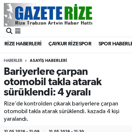
BÖLGEMİZ
Merkez Nöbetçi Eczaneler
SPOR
Merkez Hava Durumu
RİZE HABERLERİ
ÇAYKUR RİZESPOR
SPOR HABERL
Asayiş
Merkez Trafik Yoğunluk Haritası
HABERLER
ASAYIŞ HABERLERI
Rize Jandarma Komutanlığı
Süper Lig Puan Durumu ve Fikstür
Bariyerlere çarpan
otomobil takla atarak
Bilim Teknoloji
Tüm Manşetler
sürüklendi: 4 yaralı
Bölge
Son Dakika Haberleri
Rize’de kontrolden çıkarak bariyerlere çarpan
otomobil takla atarak sürüklendi. kazada 4 kişi
Advertising news
Haber Arşivi
yaralandı.
Canlı Maç
31.05.2026 - 21:09
31.05.2026 - 21:30