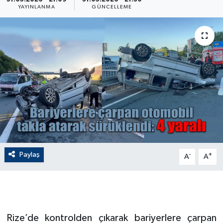
YAYINLANMA
GÜNCELLEME
ÇEVRE
Dış Haberler
Dünya
EĞİTİM
EKONOMİ
English News
Paylaş
-
+
A
A
Finans
Flaş Haber
Rize’de kontrolden çıkarak bariyerlere çarpan
Gayrimenkul