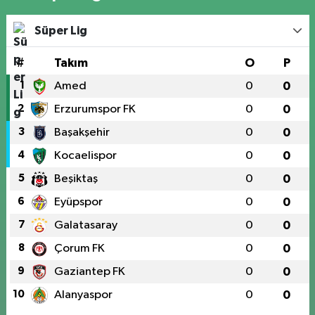
Süper Lig
#
Takım
O
P
1
Amed
0
0
2
Erzurumspor FK
0
0
3
Başakşehir
0
0
4
Kocaelispor
0
0
5
Beşiktaş
0
0
6
Eyüpspor
0
0
7
Galatasaray
0
0
8
Çorum FK
0
0
9
Gaziantep FK
0
0
10
Alanyaspor
0
0