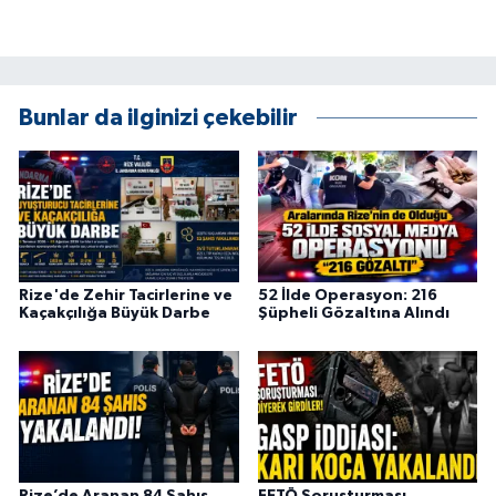
ÜLKE GÜNDEMİ
YAŞAM
Bunlar da ilginizi çekebilir
YEREL
Yerel Haberler
Rize'de Zehir Tacirlerine ve
52 İlde Operasyon: 216
Kaçakçılığa Büyük Darbe
Şüpheli Gözaltına Alındı
Rize’de Aranan 84 Şahıs
FETÖ Soruşturması