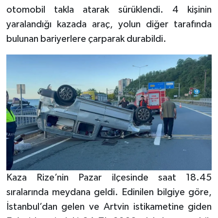
otomobil takla atarak sürüklendi. 4 kişinin
GENEL
yaralandığı kazada araç, yolun diğer tarafında
bulunan bariyerlere çarparak durabildi.
GÜNDEM
Güvenlik
HABERDE İNSAN
İNSAN
İş Dünyası
Jandarma
Kaza Rize’nin Pazar ilçesinde saat 18.45
sıralarında meydana geldi. Edinilen bilgiye göre,
Kadın
İstanbul’dan gelen ve Artvin istikametine giden