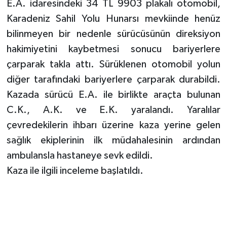
E.A. idaresindeki 34 TL 9903 plakalı otomobil,
KÜLTÜR SANAT
Karadeniz Sahil Yolu Hunarsı mevkiinde henüz
MAGAZİN
bilinmeyen bir nedenle sürücüsünün direksiyon
hakimiyetini kaybetmesi sonucu bariyerlere
Otomobil
çarparak takla attı. Sürüklenen otomobil yolun
diğer tarafındaki bariyerlere çarparak durabildi.
POLİTİKA
Kazada sürücü E.A. ile birlikte araçta bulunan
Sağlık
C.K., A.K. ve E.K. yaralandı. Yaralılar
çevredekilerin ihbarı üzerine kaza yerine gelen
SİYASET
sağlık ekiplerinin ilk müdahalesinin ardından
ambulansla hastaneye sevk edildi.
SPOR HABERLERİ
Kaza ile ilgili inceleme başlatıldı.
TEKNOLOJİ
Turizm