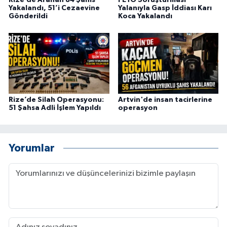
Yakalandı, 51’i Cezaevine
Yalanıyla Gasp İddiası Karı
Gönderildi
Koca Yakalandı
Rize’de Silah Operasyonu:
Artvin'de insan tacirlerine
51 Şahsa Adli İşlem Yapıldı
operasyon
Yorumlar