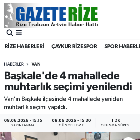
BÖLGEMİZ
Merkez Nöbetçi Eczaneler
SPOR
Merkez Hava Durumu
RİZE HABERLERİ
ÇAYKUR RİZESPOR
SPOR HABERL
Asayiş
Merkez Trafik Yoğunluk Haritası
HABERLER
VAN
Rize Jandarma Komutanlığı
Süper Lig Puan Durumu ve Fikstür
Başkale'de 4 mahallede
muhtarlık seçimi yenilendi
Bilim Teknoloji
Tüm Manşetler
Van'ın Başkale ilçesinde 4 mahallede yeniden
Bölge
Son Dakika Haberleri
muhtarlık seçimi yapıldı.
Advertising news
Haber Arşivi
08.06.2026 - 15:15
08.06.2026 - 15:30
1 DK
YAYINLANMA
GÜNCELLEME
OKUNMA SÜRESI
Canlı Maç