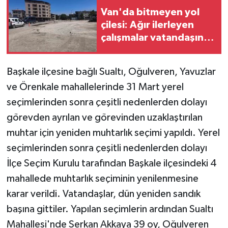
Van'da bitmeyen yol
GENEL
çilesi: Ağır ilerleyen
çalışmalar vatandaşın
GÜNDEM
tepkisini çekiyor
Başkale ilçesine bağlı Sualtı, Oğulveren, Yavuzlar
Güvenlik
ve Örenkale mahallelerinde 31 Mart yerel
seçimlerinden sonra çeşitli nedenlerden dolayı
HABERDE İNSAN
görevden ayrılan ve görevinden uzaklaştırılan
İNSAN
muhtar için yeniden muhtarlık seçimi yapıldı. Yerel
seçimlerinden sonra çeşitli nedenlerden dolayı
İş Dünyası
İlçe Seçim Kurulu tarafından Başkale ilçesindeki 4
mahallede muhtarlık seçiminin yenilenmesine
Jandarma
karar verildi. Vatandaşlar, dün yeniden sandık
Kadın
başına gittiler. Yapılan seçimlerin ardından Sualtı
Mahallesi'nde Serkan Akkaya 39 oy, Oğulveren