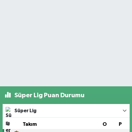
Süper Lig Puan Durumu
Süper Lig
#
Takım
O
P