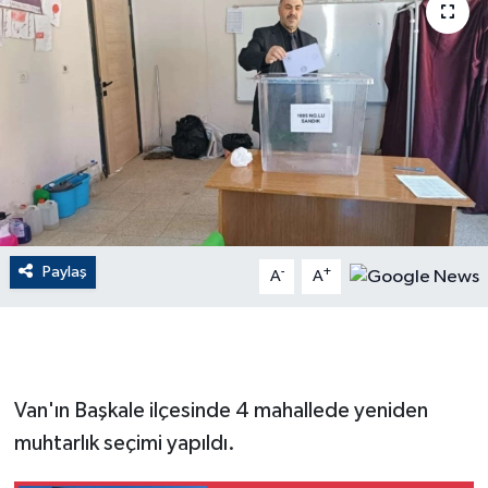
ÇEVRE
Dış Haberler
Dünya
EĞİTİM
EKONOMİ
Paylaş
-
+
A
A
English News
Finans
Van'ın Başkale ilçesinde 4 mahallede yeniden
Flaş Haber
muhtarlık seçimi yapıldı.
Gayrimenkul