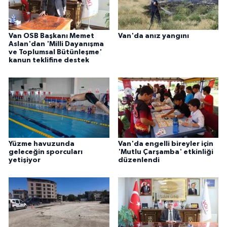
ÜLKE GÜNDEMİ
YAŞAM
Van OSB Başkanı Memet
Van'da anız yangını
Aslan'dan 'Milli Dayanışma
ve Toplumsal Bütünleşme'
YEREL
kanun teklifine destek
Yerel Haberler
Yüzme havuzunda
Van'da engelli bireyler için
geleceğin sporcuları
'Mutlu Çarşamba' etkinliği
yetişiyor
düzenlendi