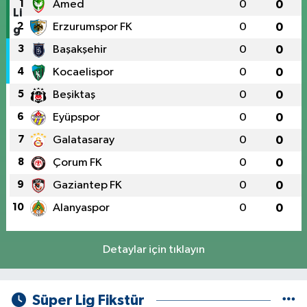
1
Amed
0
0
2
Erzurumspor FK
0
0
3
Başakşehir
0
0
4
Kocaelispor
0
0
5
Beşiktaş
0
0
6
Eyüpspor
0
0
7
Galatasaray
0
0
8
Çorum FK
0
0
9
Gaziantep FK
0
0
10
Alanyaspor
0
0
Detaylar için tıklayın
Süper Lig Fikstür