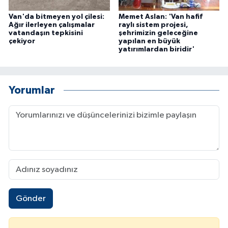
Van'da bitmeyen yol çilesi:
Memet Aslan: 'Van hafif
Ağır ilerleyen çalışmalar
raylı sistem projesi,
vatandaşın tepkisini
şehrimizin geleceğine
çekiyor
yapılan en büyük
yatırımlardan biridir'
Yorumlar
Gönder