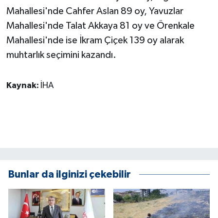
KÜLTÜR SANAT
Mahallesi'nde Cahfer Aslan 89 oy, Yavuzlar
Mahallesi'nde Talat Akkaya 81 oy ve Örenkale
MAGAZİN
Mahallesi'nde ise İkram Çiçek 139 oy alarak
Otomobil
muhtarlık seçimini kazandı.
POLİTİKA
Kaynak:
İHA
Sağlık
SİYASET
SPOR HABERLERİ
Bunlar da ilginizi çekebilir
TEKNOLOJİ
Turizm