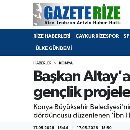
BÖLGEMİZ
Merkez Nöbetçi Eczaneler
RİZE HABERLERİ
ÇAYKUR RİZESPOR
SP
SPOR
Merkez Hava Durumu
ÜLKE GÜNDEMİ
Asayiş
Merkez Trafik Yoğunluk Haritası
HABERLER
KONYA
Rize Jandarma Komutanlığı
Süper Lig Puan Durumu ve Fikstür
Başkan Altay'a
Bilim Teknoloji
Tüm Manşetler
gençlik projele
Bölge
Son Dakika Haberleri
Konya Büyükşehir Belediyesi'nin
Advertising news
Haber Arşivi
dördüncüsü düzenlenen 'İbn H
Canlı Maç
17.05.2026 - 15:44
17.05.2026 - 15:50