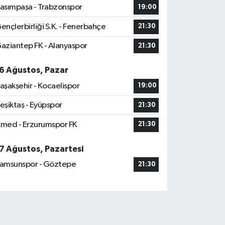
asımpaşa - Trabzonspor
19:00
ençlerbirliği S.K. - Fenerbahçe
21:30
aziantep FK - Alanyaspor
21:30
6 Ağustos, Pazar
aşakşehir - Kocaelispor
19:00
eşiktaş - Eyüpspor
21:30
med - Erzurumspor FK
21:30
7 Ağustos, Pazartesi
amsunspor - Göztepe
21:30