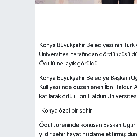
GENEL
GÜNDEM
Konya Büyükşehir Belediyesi'nin Türki
Güvenlik
Üniversitesi tarafından dördüncüsü 
HABERDE İNSAN
Ödülü'ne layık görüldü.
İNSAN
Konya Büyükşehir Belediye Başkanı Uğ
Külliyesi'nde düzenlenen İbn Haldun
İş Dünyası
katılarak ödülü İbn Haldun Üniversitesi
Jandarma
'Konya özel bir şehir'
Kadın
Ödül töreninde konuşan Başkan Uğur İb
yıldır şehir hayatını idame ettirmiş d