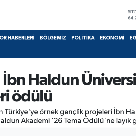
BIT
64.
DO
47,
EU
55,
OR HABERLERİ
BÖLGEMİZ
POLİTİKA
EKONOMİ
EĞ
STE
64,
GRA
651
BİS
13.
 İbn Haldun Ünivers
ri ödülü
 Türkiye'ye örnek gençlik projeleri İbn Ha
aldun Akademi '26 Tema Ödülü'ne layık 