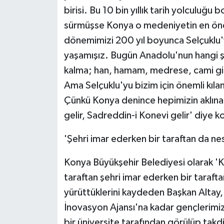
KÜLTÜR SANAT
birisi. Bu 10 bin yıllık tarih yolcul
sürmüşse Konya o medeniyetin en önem
MAGAZİN
dönemimizi 200 yıl boyunca Selçuklu
Otomobil
yaşamışız. Bugün Anadolu'nun hangi ş
kalma; han, hamam, medrese, cami gib
POLİTİKA
Ama Selçuklu'yu bizim için önemli kılan
Çünkü Konya denince hepimizin aklına 
Sağlık
gelir, Sadreddin-i Konevi gelir' diye k
SİYASET
'Şehri imar ederken bir taraftan da nesli
SPOR HABERLERİ
Konya Büyükşehir Belediyesi olarak 'Ko
taraftan şehri imar ederken bir taraftan 
TEKNOLOJİ
yürüttüklerini kaydeden Başkan Altay,
İnovasyon Ajansı'na kadar gençlerimi
Turizm
bir üniversite tarafından görülüp ta