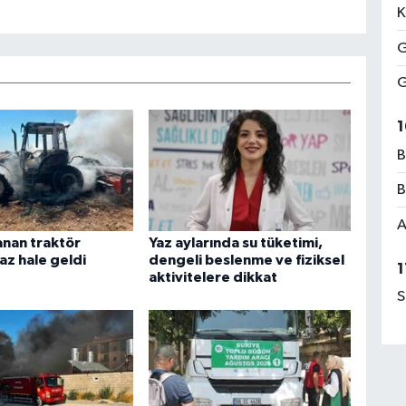
K
G
G
1
B
B
A
anan traktör
Yaz aylarında su tüketimi,
az hale geldi
dengeli beslenme ve fiziksel
1
aktivitelere dikkat
S