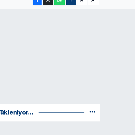
A
A
ükleniyor...