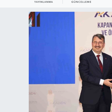
YAYINLANMA
GÜNCELLEME
ÇEVRE
Dış Haberler
Dünya
EĞİTİM
EKONOMİ
English News
Finans
Flaş Haber
Gayrimenkul