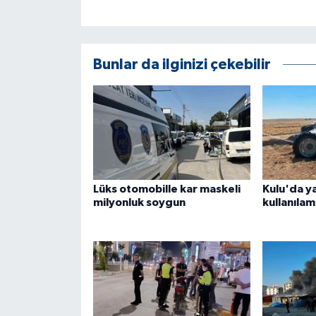
Bunlar da ilginizi çekebilir
Lüks otomobille kar maskeli
Kulu'da y
milyonluk soygun
kullanılam