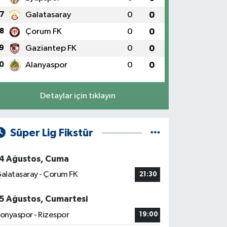
7
Galatasaray
0
0
8
Çorum FK
0
0
9
Gaziantep FK
0
0
0
Alanyaspor
0
0
Detaylar için tıklayın
Süper Lig Fikstür
4 Ağustos, Cuma
alatasaray - Çorum FK
21:30
5 Ağustos, Cumartesi
onyaspor - Rizespor
19:00