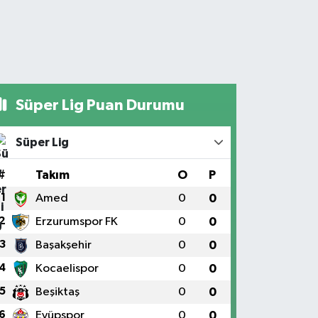
Süper Lig Puan Durumu
Süper Lig
#
Takım
O
P
1
Amed
0
0
2
Erzurumspor FK
0
0
3
Başakşehir
0
0
4
Kocaelispor
0
0
5
Beşiktaş
0
0
6
Eyüpspor
0
0