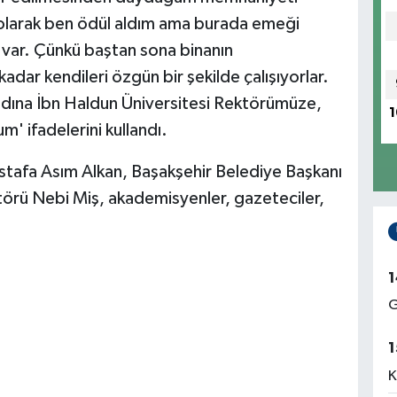
 olarak ben ödül aldım ama burada emeği
 var. Çünkü baştan sona binanın
adar kendileri özgün bir şekilde çalışıyorlar.
adına İbn Haldun Üniversitesi Rektörümüze,
1
' ifadelerini kullandı.
stafa Asım Alkan, Başakşehir Belediye Başkanı
örü Nebi Miş, akademisyenler, gazeteciler,
1
G
1
K