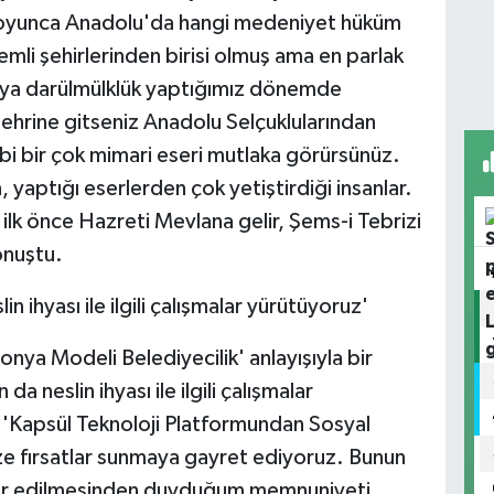
uğu boyunca Anadolu'da hangi medeniyet hüküm
li şehirlerinden birisi olmuş ama en parlak
'ya darülmülklük yaptığımız dönemde
ehrine gitseniz Anadolu Selçuklularından
i bir çok mimari eseri mutlaka görürsünüz.
, yaptığı eserlerden çok yetiştirdiği insanlar.
ilk önce Hazreti Mevlana gelir, Şems-i Tebrizi
onuştu.
n ihyası ile ilgili çalışmalar yürütüyoruz'
nya Modeli Belediyecilik' anlayışıyla bir
da neslin ihyası ile ilgili çalışmalar
 'Kapsül Teknoloji Platformundan Sosyal
ze fırsatlar sunmaya gayret ediyoruz. Bunun
kdir edilmesinden duyduğum memnuniyeti