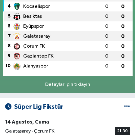
4
Kocaelispor
0
0
5
Beşiktaş
0
0
6
Eyüpspor
0
0
7
Galatasaray
0
0
8
Çorum FK
0
0
9
Gaziantep FK
0
0
10
Alanyaspor
0
0
Detaylar için tıklayın
Süper Lig Fikstür
14 Ağustos, Cuma
Galatasaray - Çorum FK
21:30