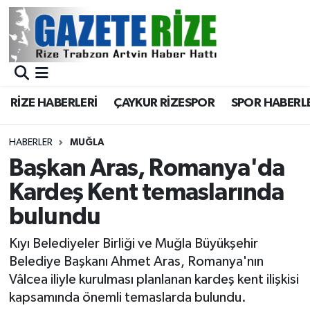
BÖLGEMİZ
Merkez Nöbetçi Eczaneler
SPOR
Merkez Hava Durumu
RİZE HABERLERİ
ÇAYKUR RİZESPOR
SPOR HABERL
Asayiş
Merkez Trafik Yoğunluk Haritası
HABERLER
MUĞLA
Rize Jandarma Komutanlığı
Süper Lig Puan Durumu ve Fikstür
Başkan Aras, Romanya'da
Kardeş Kent temaslarında
Bilim Teknoloji
Tüm Manşetler
bulundu
Bölge
Son Dakika Haberleri
Kıyı Belediyeler Birliği ve Muğla Büyükşehir
Belediye Başkanı Ahmet Aras, Romanya'nın
Advertising news
Haber Arşivi
Vâlcea iliyle kurulması planlanan kardeş kent ilişkisi
kapsamında önemli temaslarda bulundu.
Canlı Maç