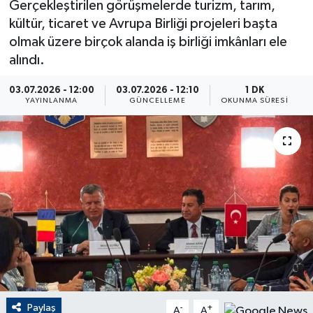
Gerçekleştirilen görüşmelerde turizm, tarım,
kültür, ticaret ve Avrupa Birliği projeleri başta
ÇEVRE
olmak üzere birçok alanda iş birliği imkânları ele
alındı.
Dış Haberler
03.07.2026 - 12:00
03.07.2026 - 12:10
1 DK
Dünya
YAYINLANMA
GÜNCELLEME
OKUNMA SÜRESI
EĞİTİM
EKONOMİ
English News
Finans
Flaş Haber
Paylaş
-
+
Gayrimenkul
A
A