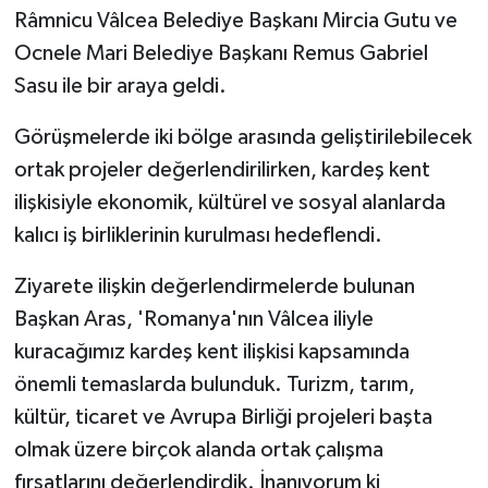
KÜLTÜR SANAT
Râmnicu Vâlcea Belediye Başkanı Mircia Gutu ve
Ocnele Mari Belediye Başkanı Remus Gabriel
MAGAZİN
Sasu ile bir araya geldi.
Otomobil
Görüşmelerde iki bölge arasında geliştirilebilecek
ortak projeler değerlendirilirken, kardeş kent
POLİTİKA
ilişkisiyle ekonomik, kültürel ve sosyal alanlarda
Sağlık
kalıcı iş birliklerinin kurulması hedeflendi.
Ziyarete ilişkin değerlendirmelerde bulunan
SİYASET
Başkan Aras, 'Romanya'nın Vâlcea iliyle
SPOR HABERLERİ
kuracağımız kardeş kent ilişkisi kapsamında
önemli temaslarda bulunduk. Turizm, tarım,
TEKNOLOJİ
kültür, ticaret ve Avrupa Birliği projeleri başta
olmak üzere birçok alanda ortak çalışma
Turizm
fırsatlarını değerlendirdik. İnanıyorum ki