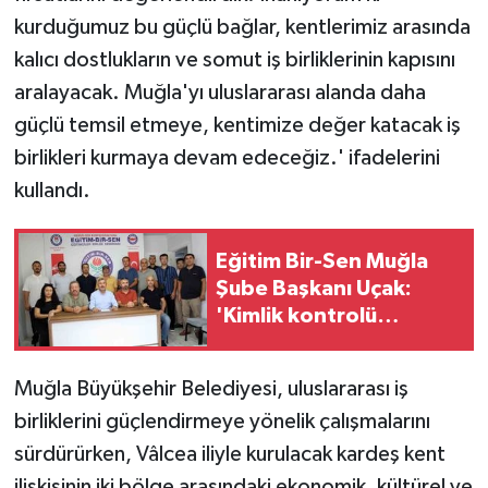
ÜLKE GÜNDEMİ
kurduğumuz bu güçlü bağlar, kentlerimiz arasında
kalıcı dostlukların ve somut iş birliklerinin kapısını
YAŞAM
aralayacak. Muğla'yı uluslararası alanda daha
güçlü temsil etmeye, kentimize değer katacak iş
YEREL
birlikleri kurmaya devam edeceğiz.' ifadelerini
Yerel Haberler
kullandı.
Eğitim Bir-Sen Muğla
Şube Başkanı Uçak:
'Kimlik kontrolü
yapılmadı diye üç
eğitim yöneticisinin
Muğla Büyükşehir Belediyesi, uluslararası iş
mesleki itibarı yok
birliklerini güçlendirmeye yönelik çalışmalarını
edilemez'
sürdürürken, Vâlcea iliyle kurulacak kardeş kent
ilişkisinin iki bölge arasındaki ekonomik, kültürel ve