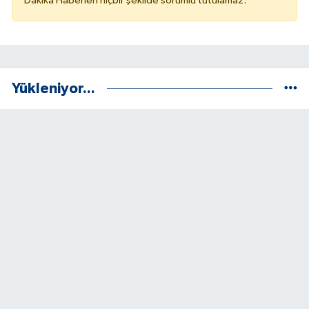
Dakika Haberleri hiçbir şekilde sorumlu tutulamaz.
Yükleniyor...