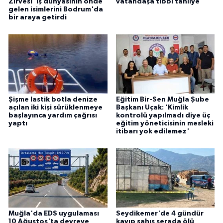
Zirvesi' iş dünyasının önde
vatandaşa tıbbi tahliye
gelen isimlerini Bodrum'da
bir araya getirdi
Şişme lastik botla denize
Eğitim Bir-Sen Muğla Şube
açılan iki kişi sürüklenmeye
Başkanı Uçak: 'Kimlik
başlayınca yardım çağrısı
kontrolü yapılmadı diye üç
yaptı
eğitim yöneticisinin mesleki
itibarı yok edilemez'
Muğla'da EDS uygulaması
Seydikemer'de 4 gündür
10 Ağustos'ta devreye
kayıp şahıs serada ölü