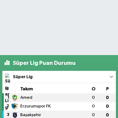
Süper Lig Puan Durumu
Süper Lig
#
Takım
O
P
1
Amed
0
0
2
Erzurumspor FK
0
0
3
Başakşehir
0
0