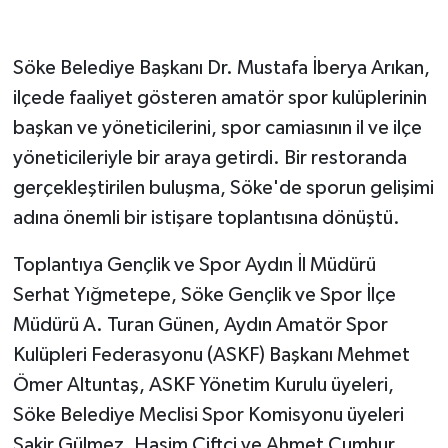
GENEL
Söke Belediye Başkanı Dr. Mustafa İberya Arıkan,
ilçede faaliyet gösteren amatör spor kulüplerinin
GÜNDEM
başkan ve yöneticilerini, spor camiasının il ve ilçe
Güvenlik
yöneticileriyle bir araya getirdi. Bir restoranda
gerçekleştirilen buluşma, Söke'de sporun gelişimi
HABERDE İNSAN
adına önemli bir istişare toplantısına dönüştü.
İNSAN
Toplantıya Gençlik ve Spor Aydın İl Müdürü
Serhat Yığmetepe, Söke Gençlik ve Spor İlçe
İş Dünyası
Müdürü A. Turan Günen, Aydın Amatör Spor
Jandarma
Kulüpleri Federasyonu (ASKF) Başkanı Mehmet
Ömer Altuntaş, ASKF Yönetim Kurulu üyeleri,
Kadın
Söke Belediye Meclisi Spor Komisyonu üyeleri
Şakir Gülmez, Haşim Çiftçi ve Ahmet Cumhur