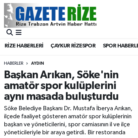
BÖLGEMİZ
Merkez Nöbetçi Eczaneler
SPOR
Merkez Hava Durumu
RİZE HABERLERİ
ÇAYKUR RİZESPOR
SPOR HABERL
Asayiş
Merkez Trafik Yoğunluk Haritası
HABERLER
AYDIN
Rize Jandarma Komutanlığı
Süper Lig Puan Durumu ve Fikstür
Başkan Arıkan, Söke'nin
amatör spor kulüplerini
Bilim Teknoloji
Tüm Manşetler
aynı masada buluşturdu
Bölge
Son Dakika Haberleri
Söke Belediye Başkanı Dr. Mustafa İberya Arıkan,
ilçede faaliyet gösteren amatör spor kulüplerinin
Advertising news
Haber Arşivi
başkan ve yöneticilerini, spor camiasının il ve ilçe
yöneticileriyle bir araya getirdi. Bir restoranda
Canlı Maç