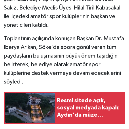
KÜLTÜR SANAT
Sakız, Belediye Meclis Üyesi Hilal Tiril Kabasakal
ile ilçedeki amatör spor kulüplerinin başkan ve
MAGAZİN
yöneticileri katıldı.
Otomobil
Toplantının açılışında konuşan Başkan Dr. Mustafa
POLİTİKA
İberya Arıkan, Söke'de spora gönül veren tüm
paydaşların buluşmasının büyük önem taşıdığını
Sağlık
belirterek, belediye olarak amatör spor
kulüplerine destek vermeye devam edeceklerini
SİYASET
söyledi.
SPOR HABERLERİ
Resmi sitede açık,
TEKNOLOJİ
sosyal medyada kapalı:
Aydın'da müze
Turizm
bilmecesi