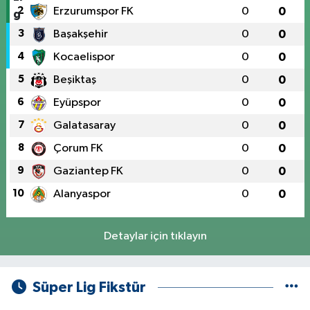
2
Erzurumspor FK
0
0
3
Başakşehir
0
0
4
Kocaelispor
0
0
5
Beşiktaş
0
0
6
Eyüpspor
0
0
7
Galatasaray
0
0
8
Çorum FK
0
0
9
Gaziantep FK
0
0
10
Alanyaspor
0
0
Detaylar için tıklayın
Süper Lig Fikstür