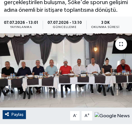
gerçekleştirilen buluşma, Söke'de sporun gelişimi
adına önemli bir istişare toplantısına dönüştü.
ÇEVRE
07.07.2026 - 13:01
07.07.2026 - 13:10
3 DK
Dış Haberler
YAYINLANMA
GÜNCELLEME
OKUNMA SÜRESI
Dünya
EĞİTİM
EKONOMİ
English News
Finans
Paylaş
-
+
Flaş Haber
A
A
Gayrimenkul