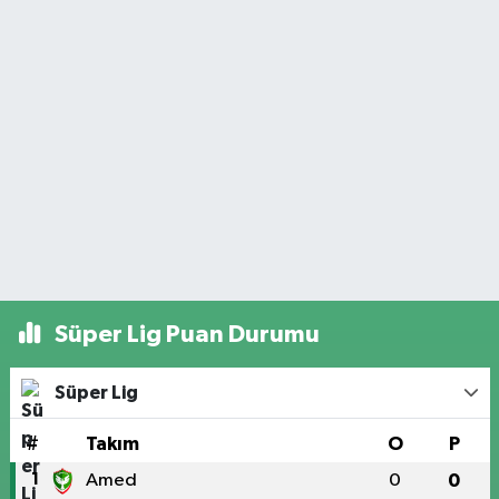
Süper Lig Puan Durumu
Süper Lig
#
Takım
O
P
1
Amed
0
0