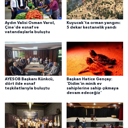
Aydın Valisi Osman Varol,
Kuyucak'ta orman yangını:
Çine'de esnaf ve
5 dekar kestanelik yandı
vatandaşlarla buluştu
AYESOB Başkanı Künkcü,
Başkan Hatice Gençay:
dört ilde esnaf
'Didim'in minik ev
teşkilatlarıyla buluştu
sahiplerine sahip çıkmaya
devam edeceğiz'