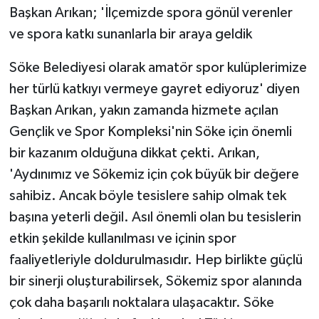
Başkan Arıkan; 'İlçemizde spora gönül verenler
ÜLKE GÜNDEMİ
ve spora katkı sunanlarla bir araya geldik
YAŞAM
Söke Belediyesi olarak amatör spor kulüplerimize
YEREL
her türlü katkıyı vermeye gayret ediyoruz' diyen
Başkan Arıkan, yakın zamanda hizmete açılan
Yerel Haberler
Gençlik ve Spor Kompleksi'nin Söke için önemli
bir kazanım olduğuna dikkat çekti. Arıkan,
'Aydınımız ve Sökemiz için çok büyük bir değere
sahibiz. Ancak böyle tesislere sahip olmak tek
başına yeterli değil. Asıl önemli olan bu tesislerin
etkin şekilde kullanılması ve içinin spor
faaliyetleriyle doldurulmasıdır. Hep birlikte güçlü
bir sinerji oluşturabilirsek, Sökemiz spor alanında
çok daha başarılı noktalara ulaşacaktır. Söke