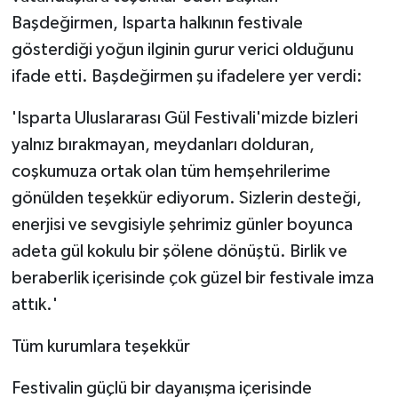
ÜLKE GÜNDEMİ
Başdeğirmen, Isparta halkının festivale
gösterdiği yoğun ilginin gurur verici olduğunu
YAŞAM
ifade etti. Başdeğirmen şu ifadelere yer verdi:
YEREL
'Isparta Uluslararası Gül Festivali'mizde bizleri
yalnız bırakmayan, meydanları dolduran,
Yerel Haberler
coşkumuza ortak olan tüm hemşehrilerime
gönülden teşekkür ediyorum. Sizlerin desteği,
enerjisi ve sevgisiyle şehrimiz günler boyunca
adeta gül kokulu bir şölene dönüştü. Birlik ve
beraberlik içerisinde çok güzel bir festivale imza
attık.'
Tüm kurumlara teşekkür
Festivalin güçlü bir dayanışma içerisinde