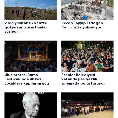
2 bin yıllık antik kentte
Recep Tayyip Erdoğan
gökyüzünü uçurtmalar
Camii hızla yükseliyor
süsledi
Uluslararası Bursa
Esenler Belediyesi
Festivali'nde ilk kez
vatandaşları yazlık
çocuklara kapılarını açtı
sinemada buluşturuyor