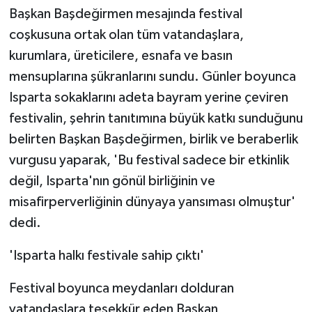
KÜLTÜR SANAT
Başkan Başdeğirmen mesajında festival
coşkusuna ortak olan tüm vatandaşlara,
MAGAZİN
kurumlara, üreticilere, esnafa ve basın
mensuplarına şükranlarını sundu. Günler boyunca
Otomobil
Isparta sokaklarını adeta bayram yerine çeviren
POLİTİKA
festivalin, şehrin tanıtımına büyük katkı sunduğunu
belirten Başkan Başdeğirmen, birlik ve beraberlik
Sağlık
vurgusu yaparak, 'Bu festival sadece bir etkinlik
değil, Isparta'nın gönül birliğinin ve
SİYASET
misafirperverliğinin dünyaya yansıması olmuştur'
SPOR HABERLERİ
dedi.
TEKNOLOJİ
'Isparta halkı festivale sahip çıktı'
Festival boyunca meydanları dolduran
Turizm
vatandaşlara teşekkür eden Başkan