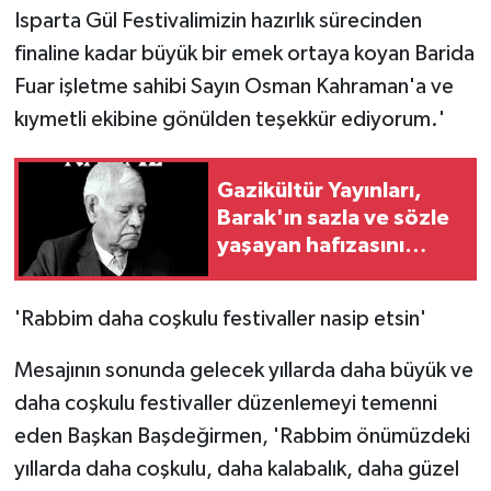
Isparta Gül Festivalimizin hazırlık sürecinden
finaline kadar büyük bir emek ortaya koyan Barida
Fuar işletme sahibi Sayın Osman Kahraman'a ve
kıymetli ekibine gönülden teşekkür ediyorum.'
Gazikültür Yayınları,
Barak'ın sazla ve sözle
yaşayan hafızasını
geleceğe taşıyor
'Rabbim daha coşkulu festivaller nasip etsin'
Mesajının sonunda gelecek yıllarda daha büyük ve
daha coşkulu festivaller düzenlemeyi temenni
eden Başkan Başdeğirmen, 'Rabbim önümüzdeki
yıllarda daha coşkulu, daha kalabalık, daha güzel