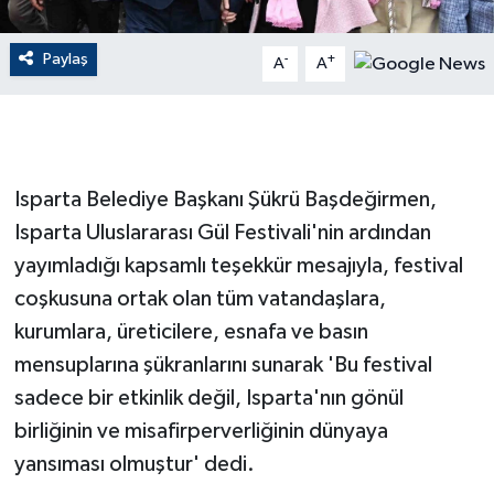
GENEL
Paylaş
-
+
A
A
GÜNDEM
Güvenlik
Isparta Belediye Başkanı Şükrü Başdeğirmen,
HABERDE İNSAN
Isparta Uluslararası Gül Festivali'nin ardından
yayımladığı kapsamlı teşekkür mesajıyla, festival
İNSAN
coşkusuna ortak olan tüm vatandaşlara,
kurumlara, üreticilere, esnafa ve basın
İş Dünyası
mensuplarına şükranlarını sunarak 'Bu festival
Jandarma
sadece bir etkinlik değil, Isparta'nın gönül
birliğinin ve misafirperverliğinin dünyaya
Kadın
yansıması olmuştur' dedi.