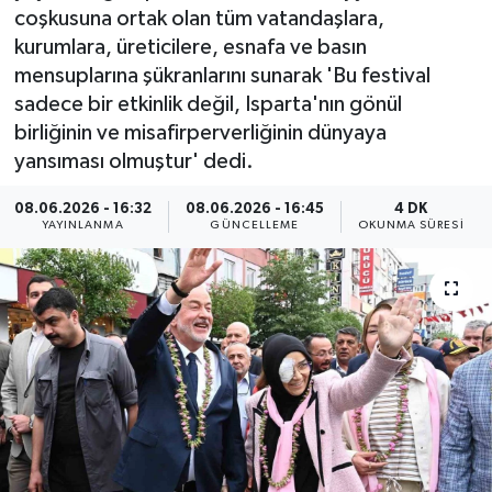
coşkusuna ortak olan tüm vatandaşlara,
ÇEVRE
kurumlara, üreticilere, esnafa ve basın
mensuplarına şükranlarını sunarak 'Bu festival
Dış Haberler
sadece bir etkinlik değil, Isparta'nın gönül
birliğinin ve misafirperverliğinin dünyaya
Dünya
yansıması olmuştur' dedi.
EĞİTİM
08.06.2026 - 16:32
08.06.2026 - 16:45
4 DK
YAYINLANMA
GÜNCELLEME
OKUNMA SÜRESI
EKONOMİ
English News
Finans
Flaş Haber
Gayrimenkul