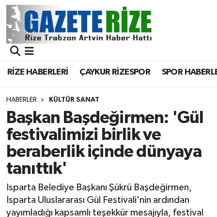
BÖLGEMİZ
Merkez Nöbetçi Eczaneler
SPOR
Merkez Hava Durumu
RİZE HABERLERİ
ÇAYKUR RİZESPOR
SPOR HABERL
Asayiş
Merkez Trafik Yoğunluk Haritası
HABERLER
KÜLTÜR SANAT
Rize Jandarma Komutanlığı
Süper Lig Puan Durumu ve Fikstür
Başkan Başdeğirmen: 'Gül
festivalimizi birlik ve
Bilim Teknoloji
Tüm Manşetler
beraberlik içinde dünyaya
Bölge
Son Dakika Haberleri
tanıttık'
Advertising news
Haber Arşivi
Isparta Belediye Başkanı Şükrü Başdeğirmen,
Isparta Uluslararası Gül Festivali'nin ardından
Canlı Maç
yayımladığı kapsamlı teşekkür mesajıyla, festival