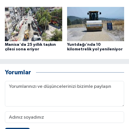
Manisa'da 25 yıllık taşkın
Yuntdağı'nda 10
çilesi sona eriyor
kilometrelik yol yenileniyor
Yorumlar