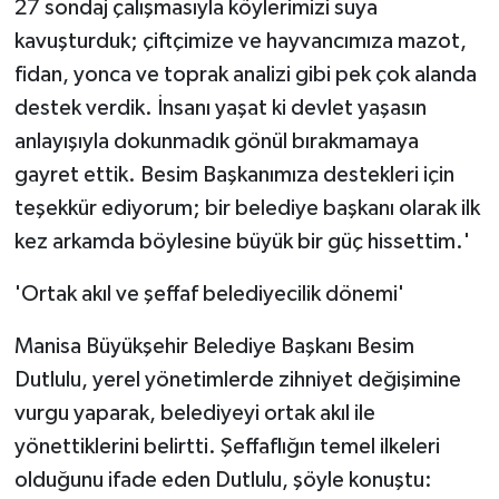
27 sondaj çalışmasıyla köylerimizi suya
ÜLKE GÜNDEMİ
kavuşturduk; çiftçimize ve hayvancımıza mazot,
fidan, yonca ve toprak analizi gibi pek çok alanda
YAŞAM
destek verdik. İnsanı yaşat ki devlet yaşasın
YEREL
anlayışıyla dokunmadık gönül bırakmamaya
gayret ettik. Besim Başkanımıza destekleri için
Yerel Haberler
teşekkür ediyorum; bir belediye başkanı olarak ilk
kez arkamda böylesine büyük bir güç hissettim.'
'Ortak akıl ve şeffaf belediyecilik dönemi'
Manisa Büyükşehir Belediye Başkanı Besim
Dutlulu, yerel yönetimlerde zihniyet değişimine
vurgu yaparak, belediyeyi ortak akıl ile
yönettiklerini belirtti. Şeffaflığın temel ilkeleri
olduğunu ifade eden Dutlulu, şöyle konuştu: