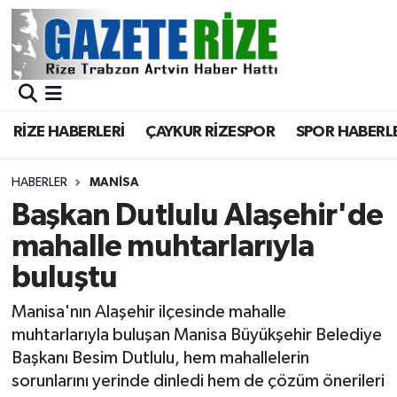
BÖLGEMİZ
Merkez Nöbetçi Eczaneler
SPOR
Merkez Hava Durumu
RİZE HABERLERİ
ÇAYKUR RİZESPOR
SPOR HABERL
Asayiş
Merkez Trafik Yoğunluk Haritası
HABERLER
MANISA
Rize Jandarma Komutanlığı
Süper Lig Puan Durumu ve Fikstür
Başkan Dutlulu Alaşehir'de
mahalle muhtarlarıyla
Bilim Teknoloji
Tüm Manşetler
buluştu
Bölge
Son Dakika Haberleri
Manisa'nın Alaşehir ilçesinde mahalle
muhtarlarıyla buluşan Manisa Büyükşehir Belediye
Advertising news
Haber Arşivi
Başkanı Besim Dutlulu, hem mahallelerin
sorunlarını yerinde dinledi hem de çözüm önerileri
Canlı Maç