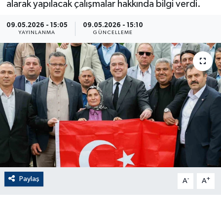
alarak yapılacak çalışmalar hakkında bilgi verdi.
ÇEVRE
09.05.2026 - 15:05
09.05.2026 - 15:10
YAYINLANMA
GÜNCELLEME
Dış Haberler
Dünya
EĞİTİM
EKONOMİ
English News
Finans
Paylaş
-
+
A
A
Flaş Haber
Gayrimenkul