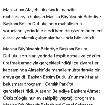
Manisa'nın Alaşehir ilçesinde mahalle
GENEL
muhtarlarıyla buluşan Manisa Büyükşehir Belediye
GÜNDEM
Başkanı Besim Dutlulu, hem mahallelerin
sorunlarını yerinde dinledi hem de çözüm önerileri
Güvenlik
alarak yapılacak çalışmalar hakkında bilgi verdi.
HABERDE İNSAN
Manisa Büyükşehir Belediye Başkanı Besim
Dutlulu, sorunları yerinde tespit etmek ve çözüm
İNSAN
üretmek amacıyla gerçekleştirdiği ilçe ziyaretleri
kapsamında Alaşehir'de mahalle muhtarlarıyla bir
İş Dünyası
araya geldi. Başkan Besim Dutlulu'nun muhtarlar
Jandarma
buluşması programı, Çamlık Park'ta
gerçekleştirildi. Alaşehir Belediye Başkanı Ahmet
Kadın
Öküzcüoğlu'nun ev sahipliği yaptığı programa