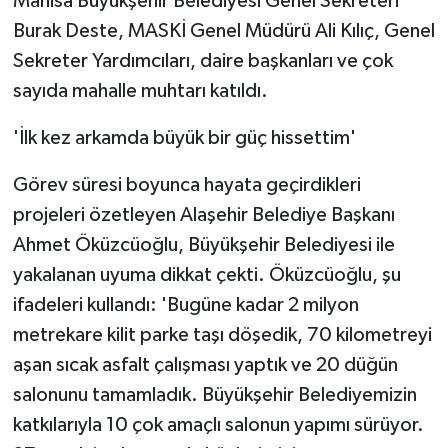
Manisa Büyükşehir Belediyesi Genel Sekreteri
KÜLTÜR SANAT
Burak Deste, MASKİ Genel Müdürü Ali Kılıç, Genel
MAGAZİN
Sekreter Yardımcıları, daire başkanları ve çok
sayıda mahalle muhtarı katıldı.
Otomobil
'İlk kez arkamda büyük bir güç hissettim'
POLİTİKA
Görev süresi boyunca hayata geçirdikleri
Sağlık
projeleri özetleyen Alaşehir Belediye Başkanı
Ahmet Öküzcüoğlu, Büyükşehir Belediyesi ile
SİYASET
yakalanan uyuma dikkat çekti. Öküzcüoğlu, şu
ifadeleri kullandı: 'Bugüne kadar 2 milyon
SPOR HABERLERİ
metrekare kilit parke taşı döşedik, 70 kilometreyi
aşan sıcak asfalt çalışması yaptık ve 20 düğün
TEKNOLOJİ
salonunu tamamladık. Büyükşehir Belediyemizin
Turizm
katkılarıyla 10 çok amaçlı salonun yapımı sürüyor.