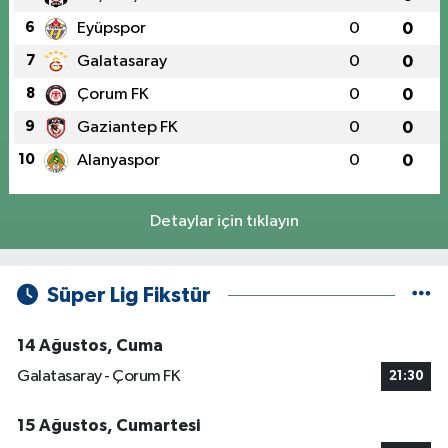
6
Eyüpspor
0
0
7
Galatasaray
0
0
8
Çorum FK
0
0
9
Gaziantep FK
0
0
10
Alanyaspor
0
0
Detaylar için tıklayın
Süper Lig Fikstür
14 Ağustos, Cuma
Galatasaray - Çorum FK
21:30
15 Ağustos, Cumartesi