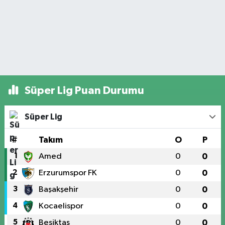
Süper Lig Puan Durumu
Süper Lig
#
Takım
O
P
1
Amed
0
0
2
Erzurumspor FK
0
0
3
Başakşehir
0
0
4
Kocaelispor
0
0
5
Beşiktaş
0
0