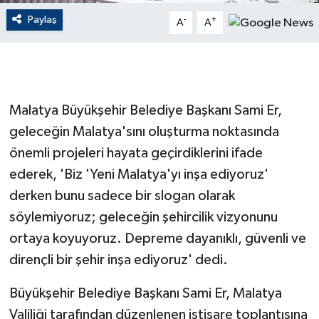
Paylaş
-
+
A
A
GENEL
GÜNDEM
Güvenlik
Malatya Büyükşehir Belediye Başkanı Sami Er,
geleceğin Malatya'sını oluşturma noktasında
HABERDE İNSAN
önemli projeleri hayata geçirdiklerini ifade
ederek, 'Biz 'Yeni Malatya'yı inşa ediyoruz'
İNSAN
derken bunu sadece bir slogan olarak
İş Dünyası
söylemiyoruz; geleceğin şehircilik vizyonunu
ortaya koyuyoruz. Depreme dayanıklı, güvenli ve
Jandarma
dirençli bir şehir inşa ediyoruz' dedi.
Kadın
Büyükşehir Belediye Başkanı Sami Er, Malatya
Valiliği tarafından düzenlenen istişare toplantısına