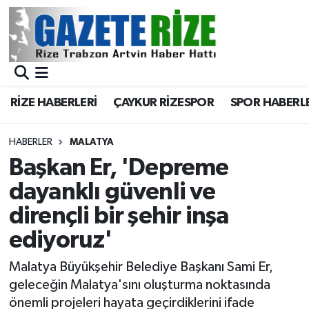
BÖLGEMİZ
Merkez Nöbetçi Eczaneler
SPOR
Merkez Hava Durumu
RİZE HABERLERİ
ÇAYKUR RİZESPOR
SPOR HABERL
Asayiş
Merkez Trafik Yoğunluk Haritası
HABERLER
MALATYA
Rize Jandarma Komutanlığı
Süper Lig Puan Durumu ve Fikstür
Başkan Er, 'Depreme
dayanklı güvenli ve
Bilim Teknoloji
Tüm Manşetler
dirençli bir şehir inşa
Bölge
Son Dakika Haberleri
ediyoruz'
Advertising news
Haber Arşivi
Malatya Büyükşehir Belediye Başkanı Sami Er,
geleceğin Malatya'sını oluşturma noktasında
Canlı Maç
önemli projeleri hayata geçirdiklerini ifade