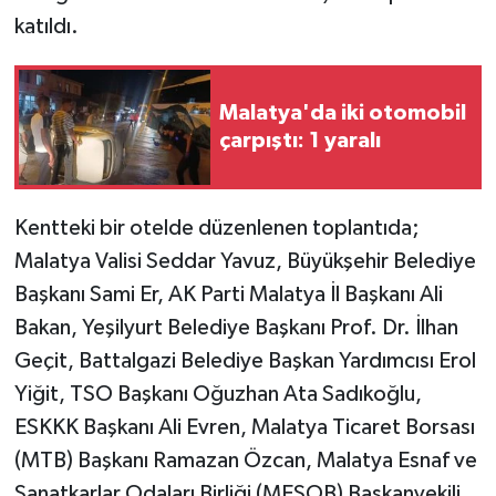
KÜLTÜR SANAT
katıldı.
MAGAZİN
Malatya'da iki otomobil
Otomobil
çarpıştı: 1 yaralı
POLİTİKA
Kentteki bir otelde düzenlenen toplantıda;
Sağlık
Malatya Valisi Seddar Yavuz, Büyükşehir Belediye
SİYASET
Başkanı Sami Er, AK Parti Malatya İl Başkanı Ali
Bakan, Yeşilyurt Belediye Başkanı Prof. Dr. İlhan
SPOR HABERLERİ
Geçit, Battalgazi Belediye Başkan Yardımcısı Erol
Yiğit, TSO Başkanı Oğuzhan Ata Sadıkoğlu,
TEKNOLOJİ
ESKKK Başkanı Ali Evren, Malatya Ticaret Borsası
(MTB) Başkanı Ramazan Özcan, Malatya Esnaf ve
Turizm
Sanatkarlar Odaları Birliği (MESOB) Başkanvekili