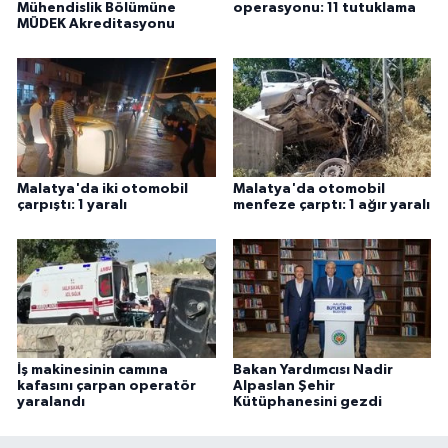
Mühendislik Bölümüne
operasyonu: 11 tutuklama
MÜDEK Akreditasyonu
Malatya'da iki otomobil
Malatya'da otomobil
çarpıştı: 1 yaralı
menfeze çarptı: 1 ağır yaralı
İş makinesinin camına
Bakan Yardımcısı Nadir
kafasını çarpan operatör
Alpaslan Şehir
yaralandı
Kütüphanesini gezdi