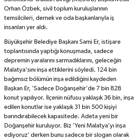
ÜLKE GÜNDEMİ
Orhan Özbek, sivil toplum kuruluşlarının
temsilcileri, dernek ve oda başkanlarıyla iş
YAŞAM
insanları yer aldı.
YEREL
Büyükşehir Belediye Başkanı Sami Er, istişare
toplantısında yaptığı konuşmada, sadece
Yerel Haberler
depremin yaralarını sarmadıklarını, geleceğin
Malatya'sını inşa ettiklerini söyledi. 124 bin
bağımsız bölümün inşa edildiğini kaydeden
Başkan Er, 'Sadece Doğanşehir'de 7 bin 828
konut yapılıyor. İlçenin nüfusu yaklaşık 36 bin, inşa
edilen konutlar ise yaklaşık 31 bin 500 kişiyi
barındırabilecek kapasitede. Adeta yeni bir
Doğanşehir kuruluyor. Biz 'Yeni Malatya'yı inşa
ediyoruz' derken bunu sadece bir slogan olarak