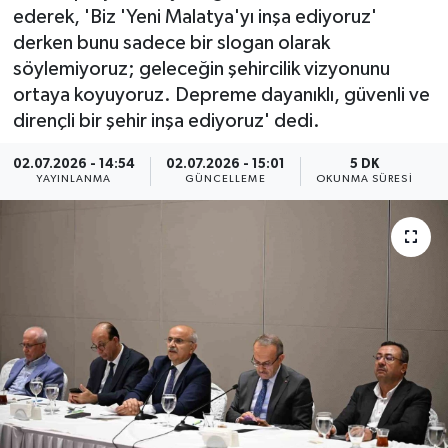
ederek, 'Biz 'Yeni Malatya'yı inşa ediyoruz'
ÇEVRE
derken bunu sadece bir slogan olarak
söylemiyoruz; geleceğin şehircilik vizyonunu
Dış Haberler
ortaya koyuyoruz. Depreme dayanıklı, güvenli ve
dirençli bir şehir inşa ediyoruz' dedi.
Dünya
02.07.2026 - 14:54
02.07.2026 - 15:01
5 DK
YAYINLANMA
GÜNCELLEME
OKUNMA SÜRESI
EĞİTİM
EKONOMİ
English News
Finans
Flaş Haber
Gayrimenkul