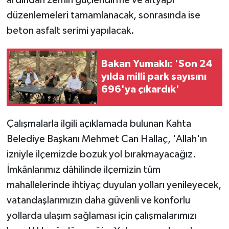
KÜLTÜR SANAT
düzenlemeleri tamamlanacak, sonrasında ise
MAGAZİN
beton asfalt serimi yapılacak.
Otomobil
Bakan Yumaklı: 'Son 24
yılda milli park sayısını
POLİTİKA
696'ya çıkardık'
Sağlık
Çalışmalarla ilgili açıklamada bulunan Kahta
SİYASET
Belediye Başkanı Mehmet Can Hallaç, 'Allah'ın
izniyle ilçemizde bozuk yol bırakmayacağız.
SPOR HABERLERİ
İmkânlarımız dâhilinde ilçemizin tüm
mahallelerinde ihtiyaç duyulan yolları yenileyecek,
TEKNOLOJİ
vatandaşlarımızın daha güvenli ve konforlu
Turizm
yollarda ulaşım sağlaması için çalışmalarımızı