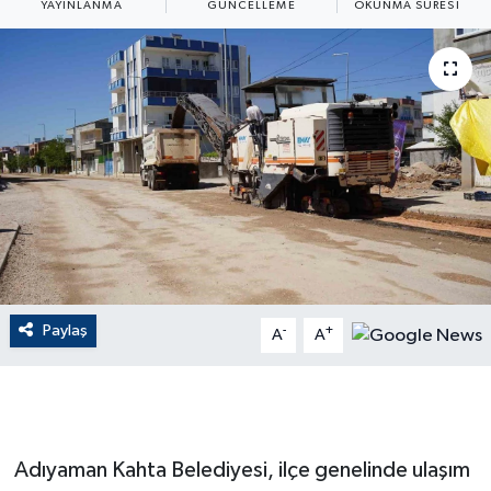
YAYINLANMA
GÜNCELLEME
OKUNMA SÜRESI
ÇEVRE
Dış Haberler
Dünya
EĞİTİM
EKONOMİ
English News
Paylaş
-
+
A
A
Finans
Flaş Haber
Adıyaman Kahta Belediyesi, ilçe genelinde ulaşım
Gayrimenkul