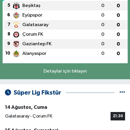
5
Beşiktaş
0
0
6
Eyüpspor
0
0
7
Galatasaray
0
0
8
Çorum FK
0
0
9
Gaziantep FK
0
0
10
Alanyaspor
0
0
Detaylar için tıklayın
Süper Lig Fikstür
14 Ağustos, Cuma
Galatasaray - Çorum FK
21:30