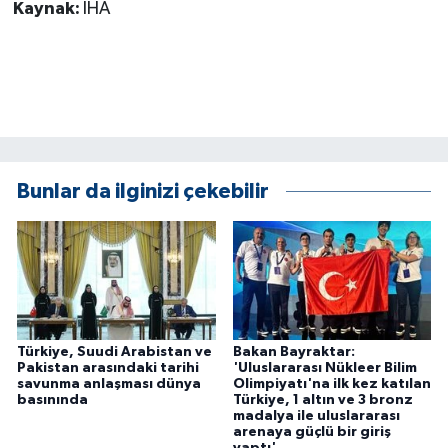
Kaynak:
İHA
Bunlar da ilginizi çekebilir
Türkiye, Suudi Arabistan ve
Bakan Bayraktar:
Pakistan arasındaki tarihi
'Uluslararası Nükleer Bilim
savunma anlaşması dünya
Olimpiyatı'na ilk kez katılan
basınında
Türkiye, 1 altın ve 3 bronz
madalya ile uluslararası
arenaya güçlü bir giriş