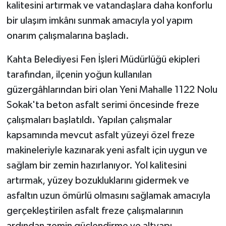
kalitesini artırmak ve vatandaşlara daha konforlu
bir ulaşım imkânı sunmak amacıyla yol yapım
GENEL
onarım çalışmalarına başladı.
GÜNDEM
Kahta Belediyesi Fen İşleri Müdürlüğü ekipleri
tarafından, ilçenin yoğun kullanılan
Güvenlik
güzergâhlarından biri olan Yeni Mahalle 1122 Nolu
HABERDE İNSAN
Sokak'ta beton asfalt serimi öncesinde freze
çalışmaları başlatıldı. Yapılan çalışmalar
İNSAN
kapsamında mevcut asfalt yüzeyi özel freze
makineleriyle kazınarak yeni asfalt için uygun ve
İş Dünyası
sağlam bir zemin hazırlanıyor. Yol kalitesini
Jandarma
artırmak, yüzey bozukluklarını gidermek ve
asfaltın uzun ömürlü olmasını sağlamak amacıyla
Kadın
gerçekleştirilen asfalt freze çalışmalarının
ardından zemin güçlendirme ve altyapı