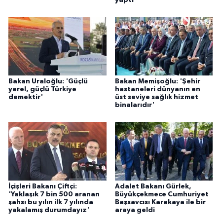
yaptı'
Bakan Uraloğlu: 'Güçlü
Bakan Memişoğlu: 'Şehir
yerel, güçlü Türkiye
hastaneleri dünyanın en
demektir'
üst seviye sağlık hizmet
binalarıdır'
İçişleri Bakanı Çiftçi:
Adalet Bakanı Gürlek,
'Yaklaşık 7 bin 500 aranan
Büyükçekmece Cumhuriyet
şahsı bu yılın ilk 7 yılında
Başsavcısı Karakaya ile bir
yakalamış durumdayız'
araya geldi