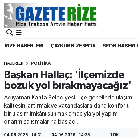
BÖLGEMİZ
Merkez Nöbetçi Eczaneler
SPOR
Merkez Hava Durumu
RİZE HABERLERİ
ÇAYKUR RİZESPOR
SPOR HABERL
Asayiş
Merkez Trafik Yoğunluk Haritası
HABERLER
POLİTİKA
Rize Jandarma Komutanlığı
Süper Lig Puan Durumu ve Fikstür
Başkan Hallaç: 'İlçemizde
bozuk yol bırakmayacağız'
Bilim Teknoloji
Tüm Manşetler
Adıyaman Kahta Belediyesi, ilçe genelinde ulaşım
Bölge
Son Dakika Haberleri
kalitesini artırmak ve vatandaşlara daha konforlu
bir ulaşım imkânı sunmak amacıyla yol yapım
Advertising news
Haber Arşivi
onarım çalışmalarına başladı.
Canlı Maç
04.06.2026 - 14:31
04.06.2026 - 14:35
1 DK