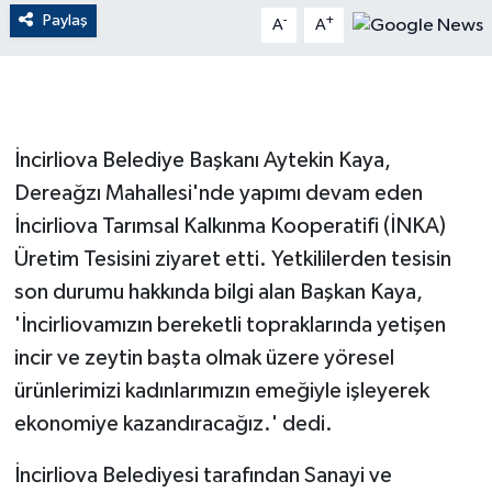
Paylaş
-
+
A
A
GENEL
GÜNDEM
İncirliova Belediye Başkanı Aytekin Kaya,
Güvenlik
Dereağzı Mahallesi'nde yapımı devam eden
HABERDE İNSAN
İncirliova Tarımsal Kalkınma Kooperatifi (İNKA)
Üretim Tesisini ziyaret etti. Yetkililerden tesisin
İNSAN
son durumu hakkında bilgi alan Başkan Kaya,
'İncirliovamızın bereketli topraklarında yetişen
İş Dünyası
incir ve zeytin başta olmak üzere yöresel
Jandarma
ürünlerimizi kadınlarımızın emeğiyle işleyerek
ekonomiye kazandıracağız.' dedi.
Kadın
İncirliova Belediyesi tarafından Sanayi ve