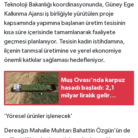
KÜLTÜR SANAT
Teknoloji Bakanlığı koordinasyonunda, Güney Ege
Kalkınma Ajansı iş birliğiyle yürütülen proje
MAGAZİN
kapsamında yapımına başlanan üretim tesisinin
kısa süre içerisinde tamamlanarak faaliyete
Otomobil
geçmesi planlanıyor. Tesisin kadın istihdamına,
POLİTİKA
ilçenin tarımsal üretimine ve yerel ekonomiye
önemli katkılar sağlaması hedefleniyor.
Sağlık
Muş Ovası'nda karpuz
SİYASET
hasadı başladı: 2,1
milyar liralık gelir
SPOR HABERLERİ
hedefleniyor
TEKNOLOJİ
'Yöresel ürünler işlenecek'
Turizm
Dereağzı Mahalle Muhtarı Bahattin Özgün'ün de