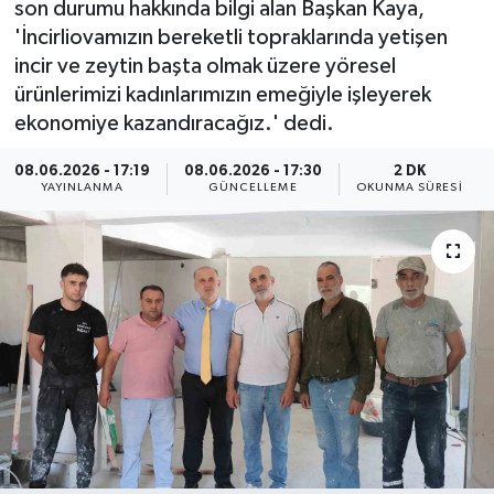
son durumu hakkında bilgi alan Başkan Kaya,
'İncirliovamızın bereketli topraklarında yetişen
ÇEVRE
incir ve zeytin başta olmak üzere yöresel
ürünlerimizi kadınlarımızın emeğiyle işleyerek
Dış Haberler
ekonomiye kazandıracağız.' dedi.
Dünya
08.06.2026 - 17:19
08.06.2026 - 17:30
2 DK
YAYINLANMA
GÜNCELLEME
OKUNMA SÜRESI
EĞİTİM
EKONOMİ
English News
Finans
Flaş Haber
Gayrimenkul