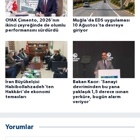
OYAK Çimento, 2026'nın
Muğla'da EDS uygulaması
ikinci çeyreğinde de olumlu
10 Ağustos'ta devreye
performansını sürdürdü
giriyor
İran Büyükelçisi
Bakan Kacır: 'Sanayi
Habibollahzadeh'ten
devriminden bu yana
Hakkâri'de ekonomi
yaklaşık 1,5 derece ısınan
temasları
yerküre, bugün alarm
veriyor'
Yorumlar