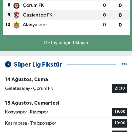
8
Çorum FK
0
0
9
Gaziantep FK
0
0
10
Alanyaspor
0
0
Detaylar için tıklayın
Süper Lig Fikstür
14 Ağustos, Cuma
Galatasaray - Çorum FK
21:30
15 Ağustos, Cumartesi
Konyaspor - Rizespor
19:00
Kasımpaşa - Trabzonspor
19:00