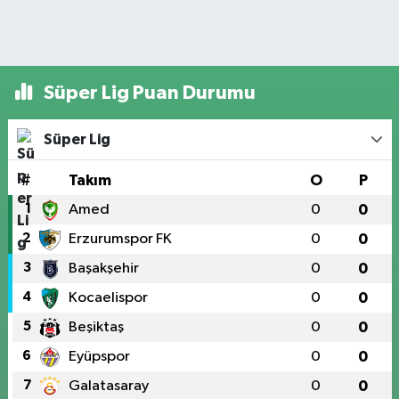
Süper Lig Puan Durumu
Süper Lig
#
Takım
O
P
1
Amed
0
0
2
Erzurumspor FK
0
0
3
Başakşehir
0
0
4
Kocaelispor
0
0
5
Beşiktaş
0
0
6
Eyüpspor
0
0
7
Galatasaray
0
0