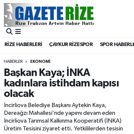
BÖLGEMİZ
Merkez Nöbetçi Eczaneler
SPOR
Merkez Hava Durumu
RİZE HABERLERİ
ÇAYKUR RİZESPOR
SPOR HABERL
Asayiş
Merkez Trafik Yoğunluk Haritası
HABERLER
EKONOMİ
Rize Jandarma Komutanlığı
Süper Lig Puan Durumu ve Fikstür
Başkan Kaya; İNKA
kadınlara istihdam kapısı
Bilim Teknoloji
Tüm Manşetler
olacak
Bölge
Son Dakika Haberleri
İncirliova Belediye Başkanı Aytekin Kaya,
Dereağzı Mahallesi'nde yapımı devam eden
Advertising news
Haber Arşivi
İncirliova Tarımsal Kalkınma Kooperatifi (İNKA)
Üretim Tesisini ziyaret etti. Yetkililerden tesisin
Canlı Maç