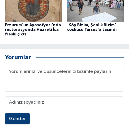
Erzurum'un Ayasofyası'nda
'Köy Bizim, Şenlik Bizim'
restorasyonda Hazreti İsa
coşkusu Tarsus'a taşındı
freski çıktı
Yorumlar
Gönder