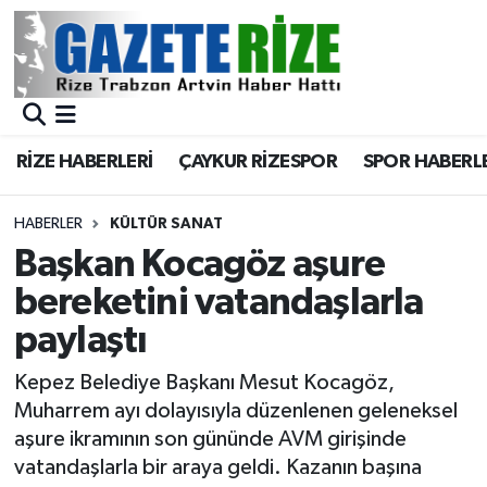
BÖLGEMİZ
Merkez Nöbetçi Eczaneler
SPOR
Merkez Hava Durumu
RİZE HABERLERİ
ÇAYKUR RİZESPOR
SPOR HABERL
Asayiş
Merkez Trafik Yoğunluk Haritası
HABERLER
KÜLTÜR SANAT
Rize Jandarma Komutanlığı
Süper Lig Puan Durumu ve Fikstür
Başkan Kocagöz aşure
bereketini vatandaşlarla
Bilim Teknoloji
Tüm Manşetler
paylaştı
Bölge
Son Dakika Haberleri
Kepez Belediye Başkanı Mesut Kocagöz,
Muharrem ayı dolayısıyla düzenlenen geleneksel
Advertising news
Haber Arşivi
aşure ikramının son gününde AVM girişinde
vatandaşlarla bir araya geldi. Kazanın başına
Canlı Maç