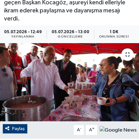
geçen Başkan Kocagöz, aşureyi kendi elleriyle
ikram ederek paylaşma ve dayanışma mesajı
ÇEVRE
verdi.
Dış Haberler
05.07.2026 - 12:49
05.07.2026 - 13:00
1 DK
YAYINLANMA
GÜNCELLEME
OKUNMA SÜRESI
Dünya
EĞİTİM
EKONOMİ
English News
Finans
Flaş Haber
Paylaş
-
+
A
A
Gayrimenkul