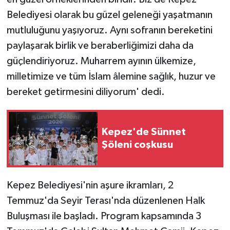
ÜLKE GÜNDEMİ
Belediyesi olarak bu güzel geleneği yaşatmanın
mutluluğunu yaşıyoruz. Aynı sofranın bereketini
YAŞAM
paylaşarak birlik ve beraberliğimizi daha da
güçlendiriyoruz. Muharrem ayının ülkemize,
YEREL
milletimize ve tüm İslam âlemine sağlık, huzur ve
Yerel Haberler
bereket getirmesini diliyorum' dedi.
Kepez'de Sünnet
Şöleni coşkusu
Kepez Belediyesi'nin aşure ikramları, 2
Temmuz'da Seyir Terası'nda düzenlenen Halk
Buluşması ile başladı. Program kapsamında 3