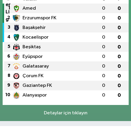
1
Amed
0
0
2
Erzurumspor FK
0
0
3
Başakşehir
0
0
4
Kocaelispor
0
0
5
Beşiktaş
0
0
6
Eyüpspor
0
0
7
Galatasaray
0
0
8
Çorum FK
0
0
9
Gaziantep FK
0
0
10
Alanyaspor
0
0
Detaylar için tıklayın