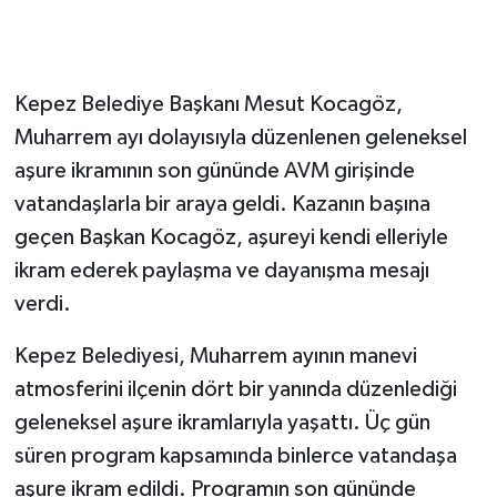
GENEL
Kepez Belediye Başkanı Mesut Kocagöz,
GÜNDEM
Muharrem ayı dolayısıyla düzenlenen geleneksel
Güvenlik
aşure ikramının son gününde AVM girişinde
vatandaşlarla bir araya geldi. Kazanın başına
HABERDE İNSAN
geçen Başkan Kocagöz, aşureyi kendi elleriyle
ikram ederek paylaşma ve dayanışma mesajı
İNSAN
verdi.
İş Dünyası
Kepez Belediyesi, Muharrem ayının manevi
atmosferini ilçenin dört bir yanında düzenlediği
Jandarma
geleneksel aşure ikramlarıyla yaşattı. Üç gün
Kadın
süren program kapsamında binlerce vatandaşa
aşure ikram edildi. Programın son gününde