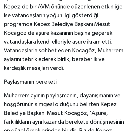
KÜLTÜR SANAT
Kepez'de bir AVM önünde düzenlenen etkinliğe
ise vatandaşların yoğun ilgi gösterdiği
MAGAZİN
programda Kepez Belediye Başkanı Mesut
Otomobil
Kocagöz de aşure kazanının başına geçerek
vatandaşlara kendi elleriyle aşure ikram etti.
POLİTİKA
Vatandaşlarla sohbet eden Kocagöz, Muharrem
aylarını tebrik ederek birlik, beraberlik ve
Sağlık
kardeşlik mesajları verdi.
SİYASET
Paylaşmanın bereketi
SPOR HABERLERİ
Muharrem ayının paylaşmanın, dayanışmanın ve
hoşgörünün simgesi olduğunu belirten Kepez
TEKNOLOJİ
Belediye Başkanı Mesut Kocagöz, 'Aşure,
Turizm
farklılıkların aynı kazanda berekete dönüşmesinin
en güzel örneklerinden biridir. Biz de Kepez