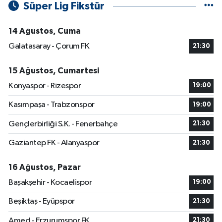
Süper Lig Fikstür
14 Ağustos, Cuma
Galatasaray - Çorum FK
21:30
15 Ağustos, Cumartesi
Konyaspor - Rizespor
19:00
Kasımpaşa - Trabzonspor
19:00
Gençlerbirliği S.K. - Fenerbahçe
21:30
Gaziantep FK - Alanyaspor
21:30
16 Ağustos, Pazar
Başakşehir - Kocaelispor
19:00
Beşiktaş - Eyüpspor
21:30
Amed - Erzurumspor FK
21:30