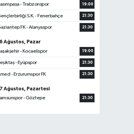
asımpaşa - Trabzonspor
19:00
ençlerbirliği S.K. - Fenerbahçe
21:30
aziantep FK - Alanyaspor
21:30
6 Ağustos, Pazar
aşakşehir - Kocaelispor
19:00
eşiktaş - Eyüpspor
21:30
med - Erzurumspor FK
21:30
7 Ağustos, Pazartesi
amsunspor - Göztepe
21:30