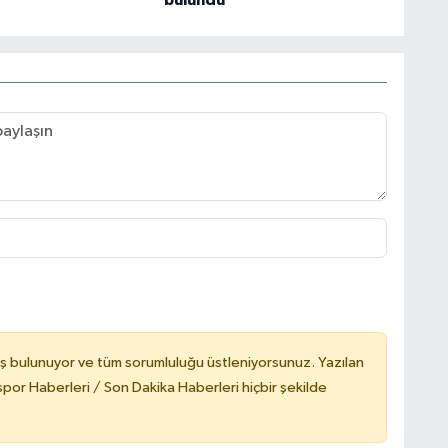
bulundu
ş bulunuyor ve tüm sorumluluğu üstleniyorsunuz. Yazılan
or Haberleri / Son Dakika Haberleri hiçbir şekilde