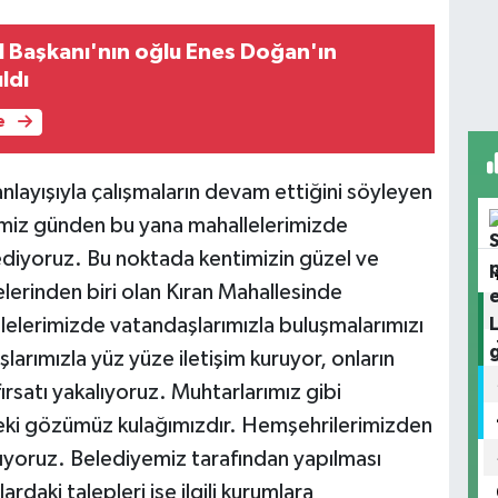
İl Başkanı'nın oğlu Enes Doğan'ın
ldı
e
nlayışıyla çalışmaların devam ettiğini söyleyen
imiz günden bu yana mahallelerimizde
diyoruz. Bu noktada kentimizin güzel ve
lerinden biri olan Kıran Mahallesinde
llelerimizde vatandaşlarımızla buluşmalarımızı
ımızla yüz yüze iletişim kuruyor, onların
ırsatı yakalıyoruz. Muhtarlarımız gibi
eki gözümüz kulağımızdır. Hemşehrilerimizden
lıyoruz. Belediyemiz tarafından yapılması
ardaki talepleri ise ilgili kurumlara