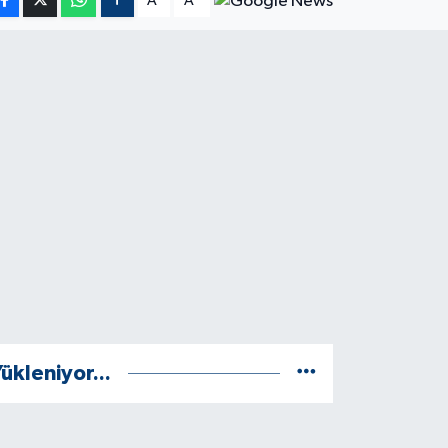
A
A
ükleniyor...