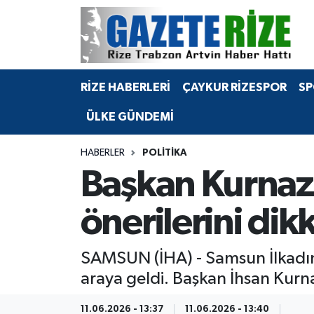
BÖLGEMİZ
Merkez Nöbetçi Eczaneler
RİZE HABERLERİ
ÇAYKUR RİZESPOR
SP
SPOR
Merkez Hava Durumu
ÜLKE GÜNDEMİ
Asayiş
Merkez Trafik Yoğunluk Haritası
HABERLER
POLİTİKA
Rize Jandarma Komutanlığı
Süper Lig Puan Durumu ve Fikstür
Başkan Kurnaz:
Bilim Teknoloji
Tüm Manşetler
önerilerini dik
Bölge
Son Dakika Haberleri
SAMSUN (İHA) - Samsun İlkadım 
Advertising news
Haber Arşivi
araya geldi. Başkan İhsan Kurna
Canlı Maç
11.06.2026 - 13:37
11.06.2026 - 13:40