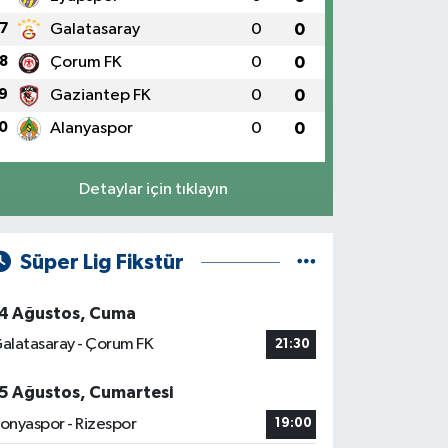
7
Galatasaray
0
0
8
Çorum FK
0
0
9
Gaziantep FK
0
0
0
Alanyaspor
0
0
Detaylar için tıklayın
Süper Lig Fikstür
4 Ağustos, Cuma
alatasaray - Çorum FK
21:30
5 Ağustos, Cumartesi
onyaspor - Rizespor
19:00