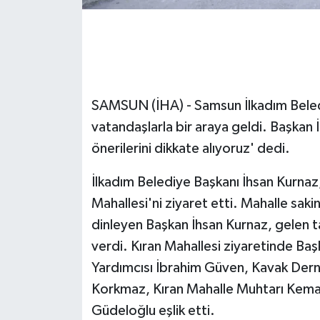
GENEL
GÜNDEM
SAMSUN (İHA) - Samsun İlkadım Beledi
Güvenlik
vatandaşlarla bir araya geldi. Başkan
HABERDE İNSAN
önerilerini dikkate alıyoruz' dedi.
İNSAN
İlkadım Belediye Başkanı İhsan Kurnaz
Mahallesi'ni ziyaret etti. Mahalle saki
İş Dünyası
dinleyen Başkan İhsan Kurnaz, gelen tal
verdi. Kıran Mahallesi ziyaretinde Ba
Jandarma
Yardımcısı İbrahim Güven, Kavak Dern
Kadın
Korkmaz, Kıran Mahalle Muhtarı Kema
Güdeloğlu eşlik etti.