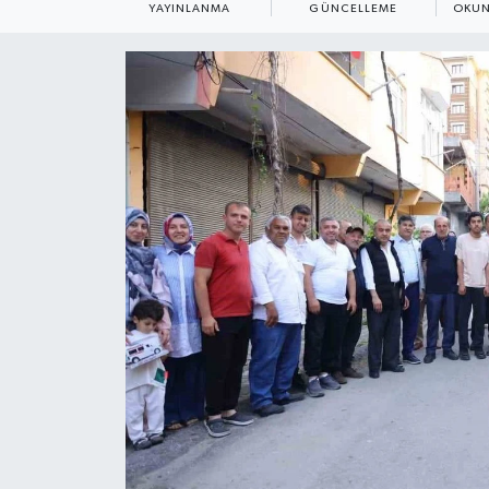
YAYINLANMA
GÜNCELLEME
OKUN
ÇEVRE
Dış Haberler
Dünya
EĞİTİM
EKONOMİ
English News
Finans
Flaş Haber
Gayrimenkul