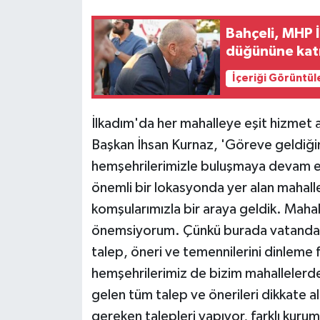
KÜLTÜR SANAT
Bahçeli, MHP 
MAGAZİN
düğününe katı
Otomobil
İçeriği Görüntül
POLİTİKA
İlkadım'da her mahalleye eşit hizmet a
Başkan İhsan Kurnaz, 'Göreve geldiğ
Sağlık
hemşehrilerimizle buluşmaya devam e
SİYASET
önemli bir lokasyonda yer alan mahalle
komşularımızla bir araya geldik. Maha
SPOR HABERLERİ
önemsiyorum. Çünkü burada vatandaşlar
talep, öneri ve temennilerini dinleme f
TEKNOLOJİ
hemşehrilerimiz de bizim mahallelerd
gelen tüm talep ve önerileri dikkate a
Turizm
gereken talepleri yapıyor, farklı kuruml