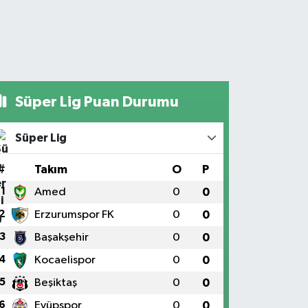
Süper Lig Puan Durumu
Süper Lig
#
Takım
O
P
1
Amed
0
0
2
Erzurumspor FK
0
0
3
Başakşehir
0
0
4
Kocaelispor
0
0
5
Beşiktaş
0
0
6
Eyüpspor
0
0