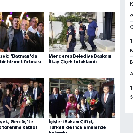
K
G
G
1
B
şek: 'Batman'da
Menderes Belediye Başkanı
ir hizmet fırtınası
İlkay Çiçek tutuklandı
B
A
1
S
şek, Gercüş'te
İçişleri Bakanı Çiftçi,
ş törenine katıldı
Türkeli'de incelemelerde