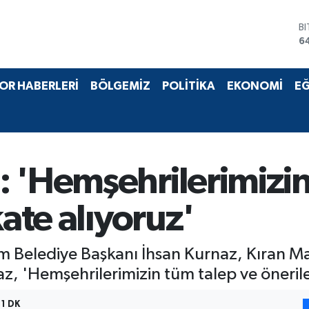
B
6
D
4
E
OR HABERLERİ
BÖLGEMİZ
POLİTİKA
EKONOMİ
EĞ
5
S
6
G
6
B
 'Hemşehrilerimizin
1
kate alıyoruz'
Belediye Başkanı İhsan Kurnaz, Kıran Mah
z, 'Hemşehrilerimizin tüm talep ve öneriler
1 DK