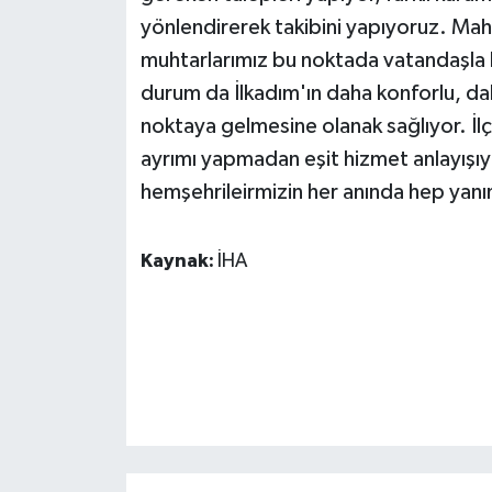
ÜLKE GÜNDEMİ
yönlendirerek takibini yapıyoruz. Mahal
muhtarlarımız bu noktada vatandaşla 
YAŞAM
durum da İlkadım'ın daha konforlu, da
noktaya gelmesine olanak sağlıyor. İl
YEREL
ayrımı yapmadan eşit hizmet anlayışıyl
Yerel Haberler
hemşehrileirmizin her anında hep yan
Kaynak:
İHA