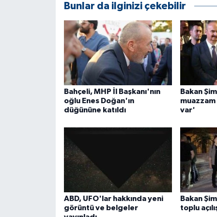
Bunlar da ilginizi çekebilir
Bahçeli, MHP İl Başkanı'nın
Bakan Şim
oğlu Enes Doğan'ın
muazzam b
düğününe katıldı
var'
ABD, UFO'lar hakkında yeni
Bakan Şim
görüntü ve belgeler
toplu açılı