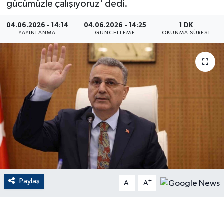
gücümüzle çalışıyoruz' dedi.
ÇEVRE
04.06.2026 - 14:14
04.06.2026 - 14:25
1 DK
YAYINLANMA
GÜNCELLEME
OKUNMA SÜRESI
Dış Haberler
Dünya
EĞİTİM
EKONOMİ
English News
Finans
Paylaş
-
+
A
A
Flaş Haber
Gayrimenkul