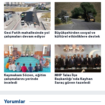
Gesi Fatih mahallesinde yol
Büyükşehirden sosyal ve
çalışmaları devam ediyor
kültürel etkinliklere destek
Kaymakam Sözen, eğitim
MHP Talas İlçe
çalışmalarını yerinde
Başkanlığı'nda Kayhan
inceledi
Saraç güven tazeledi
Yorumlar