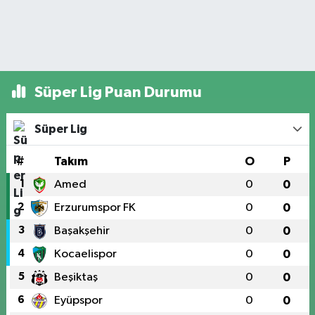
Süper Lig Puan Durumu
Süper Lig
#
Takım
O
P
1
Amed
0
0
2
Erzurumspor FK
0
0
3
Başakşehir
0
0
4
Kocaelispor
0
0
5
Beşiktaş
0
0
6
Eyüpspor
0
0