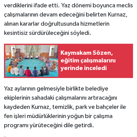
KÜLTÜR SANAT
verdiklerini ifade etti. Yaz dönemi boyunca meclis
çalışmalarının devam edeceğini belirten Kurnaz,
MAGAZİN
alınan kararlar doğrultusunda hizmetlerin
kesintisiz sürdürüleceğini söyledi.
Otomobil
POLİTİKA
Kaymakam Sözen,
eğitim çalışmalarını
Sağlık
yerinde inceledi
SİYASET
Yaz aylarının gelmesiyle birlikte belediye
SPOR HABERLERİ
ekiplerinin sahadaki çalışmalarını artıracağını
kaydeden Kurnaz, temizlik, park ve bahçeler ile
TEKNOLOJİ
fen işleri müdürlüklerinin yoğun bir çalışma
programı yürüteceğini dile getirdi.
Turizm