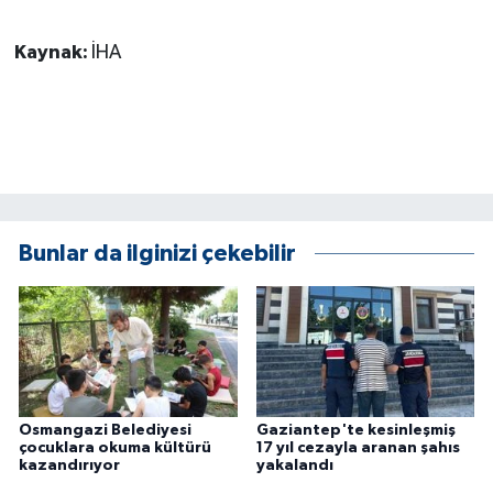
Kaynak:
İHA
Bunlar da ilginizi çekebilir
Osmangazi Belediyesi
Gaziantep'te kesinleşmiş
çocuklara okuma kültürü
17 yıl cezayla aranan şahıs
kazandırıyor
yakalandı