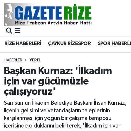
BÖLGEMİZ
Merkez Nöbetçi Eczaneler
SPOR
Merkez Hava Durumu
RİZE HABERLERİ
ÇAYKUR RİZESPOR
SPOR HABERL
Asayiş
Merkez Trafik Yoğunluk Haritası
HABERLER
YEREL
Rize Jandarma Komutanlığı
Süper Lig Puan Durumu ve Fikstür
Başkan Kurnaz: 'İlkadım
için var gücümüzle
Bilim Teknoloji
Tüm Manşetler
çalışıyoruz'
Bölge
Son Dakika Haberleri
Samsun'un İlkadım Belediye Başkanı İhsan Kurnaz,
ilçenin gelişimi ve vatandaşların taleplerinin
Advertising news
Haber Arşivi
karşılanması için yoğun bir çalışma temposu
içerisinde olduklarını belirterek, 'İlkadım için var
Canlı Maç