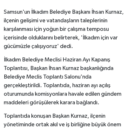
Samsun'un İlkadım Belediye Başkanı İhsan Kurnaz,
GENEL
ilçenin gelişimi ve vatandaşların taleplerinin
GÜNDEM
karşılanması için yoğun bir çalışma temposu
içerisinde olduklarını belirterek, 'İlkadım için var
Güvenlik
gücümüzle çalışıyoruz' dedi.
HABERDE İNSAN
İlkadım Belediye Meclisi Haziran Ayı Kapanış
Toplantısı, Başkan İhsan Kurnaz başkanlığında
İNSAN
Belediye Meclis Toplantı Salonu'nda
gerçekleştirildi. Toplantıda, haziran ayı açılış
İş Dünyası
oturumunda komisyonlara havale edilen gündem
Jandarma
maddeleri görüşülerek karara bağlandı.
Kadın
Toplantıda konuşan Başkan Kurnaz, ilçenin
yönetiminde ortak akıl ve iş birliğine büyük önem