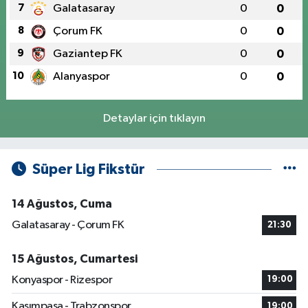
7
Galatasaray
0
0
8
Çorum FK
0
0
9
Gaziantep FK
0
0
10
Alanyaspor
0
0
Detaylar için tıklayın
Süper Lig Fikstür
14 Ağustos, Cuma
Galatasaray - Çorum FK
21:30
15 Ağustos, Cumartesi
Konyaspor - Rizespor
19:00
Kasımpaşa - Trabzonspor
19:00