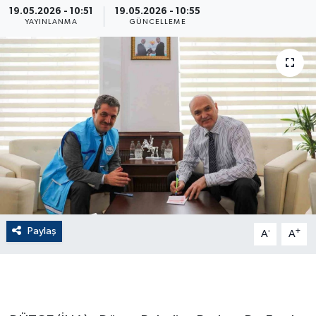
19.05.2026 - 10:51
19.05.2026 - 10:55
YAYINLANMA
GÜNCELLEME
ÇEVRE
Dış Haberler
Dünya
EĞİTİM
EKONOMİ
English News
Paylaş
-
+
A
A
Finans
Flaş Haber
Gayrimenkul