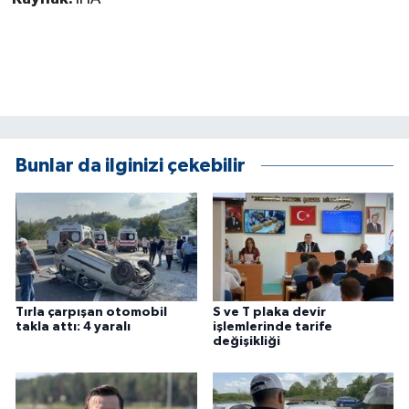
KÜLTÜR SANAT
MAGAZİN
Otomobil
POLİTİKA
Bunlar da ilginizi çekebilir
Sağlık
SİYASET
SPOR HABERLERİ
Tırla çarpışan otomobil
S ve T plaka devir
takla attı: 4 yaralı
işlemlerinde tarife
TEKNOLOJİ
değişikliği
Turizm