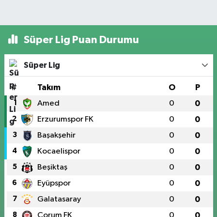
Süper Lig Puan Durumu
Süper Lig
#
Takım
O
P
1
Amed
0
0
2
Erzurumspor FK
0
0
3
Başakşehir
0
0
4
Kocaelispor
0
0
5
Beşiktaş
0
0
6
Eyüpspor
0
0
7
Galatasaray
0
0
8
Çorum FK
0
0