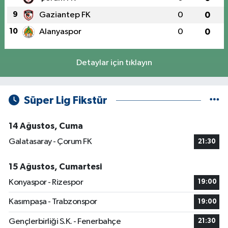
9
Gaziantep FK
0
0
10
Alanyaspor
0
0
Detaylar için tıklayın
Süper Lig Fikstür
14 Ağustos, Cuma
Galatasaray - Çorum FK
21:30
15 Ağustos, Cumartesi
Konyaspor - Rizespor
19:00
Kasımpaşa - Trabzonspor
19:00
Gençlerbirliği S.K. - Fenerbahçe
21:30