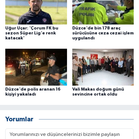
ÜLKE GÜNDEMİ
YAŞAM
Uğur Uçar: 'Çorum FK bu
Düzce'de bin 178 araç
sezon Süper Lig'e renk
sürücüsüne ceza cezai işlem
YEREL
katacak'
uygulandı
Yerel Haberler
Düzce'de polis aranan 16
Vali Makas doğum günü
kişiyi yakaladı
sevincine ortak oldu
Yorumlar