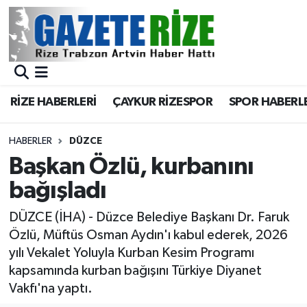
BÖLGEMİZ
Merkez Nöbetçi Eczaneler
SPOR
Merkez Hava Durumu
RİZE HABERLERİ
ÇAYKUR RİZESPOR
SPOR HABERL
Asayiş
Merkez Trafik Yoğunluk Haritası
HABERLER
DÜZCE
Rize Jandarma Komutanlığı
Süper Lig Puan Durumu ve Fikstür
Başkan Özlü, kurbanını
bağışladı
Bilim Teknoloji
Tüm Manşetler
DÜZCE (İHA) - Düzce Belediye Başkanı Dr. Faruk
Bölge
Son Dakika Haberleri
Özlü, Müftüs Osman Aydın'ı kabul ederek, 2026
yılı Vekalet Yoluyla Kurban Kesim Programı
Advertising news
Haber Arşivi
kapsamında kurban bağışını Türkiye Diyanet
Vakfı'na yaptı.
Canlı Maç