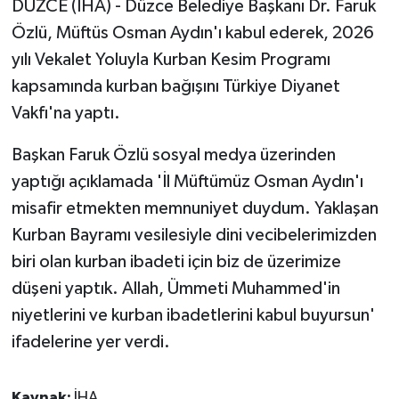
DÜZCE (İHA) - Düzce Belediye Başkanı Dr. Faruk
Özlü, Müftüs Osman Aydın'ı kabul ederek, 2026
GENEL
yılı Vekalet Yoluyla Kurban Kesim Programı
kapsamında kurban bağışını Türkiye Diyanet
GÜNDEM
Vakfı'na yaptı.
Güvenlik
Başkan Faruk Özlü sosyal medya üzerinden
HABERDE İNSAN
yaptığı açıklamada 'İl Müftümüz Osman Aydın'ı
misafir etmekten memnuniyet duydum. Yaklaşan
İNSAN
Kurban Bayramı vesilesiyle dini vecibelerimizden
biri olan kurban ibadeti için biz de üzerimize
İş Dünyası
düşeni yaptık. Allah, Ümmeti Muhammed'in
niyetlerini ve kurban ibadetlerini kabul buyursun'
Jandarma
ifadelerine yer verdi.
Kadın
Kaynak:
İHA