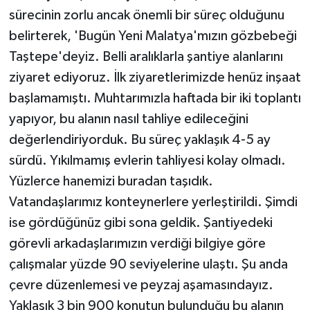
KÜLTÜR SANAT
sürecinin zorlu ancak önemli bir süreç olduğunu
belirterek, 'Bugün Yeni Malatya'mızın gözbebeği
MAGAZİN
Taştepe'deyiz. Belli aralıklarla şantiye alanlarını
Otomobil
ziyaret ediyoruz. İlk ziyaretlerimizde henüz inşaat
başlamamıştı. Muhtarımızla haftada bir iki toplantı
POLİTİKA
yapıyor, bu alanın nasıl tahliye edileceğini
değerlendiriyorduk. Bu süreç yaklaşık 4-5 ay
Sağlık
sürdü. Yıkılmamış evlerin tahliyesi kolay olmadı.
Yüzlerce hanemizi buradan taşıdık.
SİYASET
Vatandaşlarımız konteynerlere yerleştirildi. Şimdi
SPOR HABERLERİ
ise gördüğünüz gibi sona geldik. Şantiyedeki
görevli arkadaşlarımızın verdiği bilgiye göre
TEKNOLOJİ
çalışmalar yüzde 90 seviyelerine ulaştı. Şu anda
çevre düzenlemesi ve peyzaj aşamasındayız.
Turizm
Yaklaşık 3 bin 900 konutun bulunduğu bu alanın