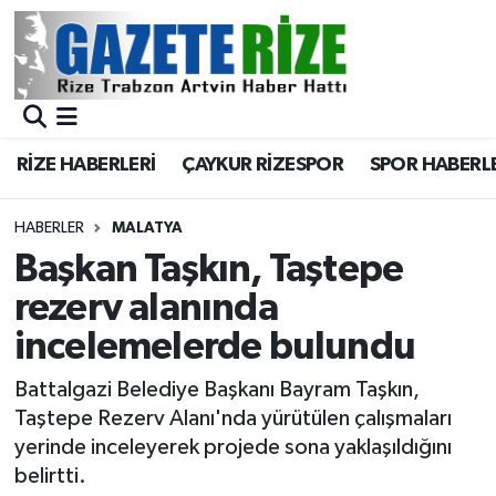
BÖLGEMİZ
Merkez Nöbetçi Eczaneler
SPOR
Merkez Hava Durumu
RİZE HABERLERİ
ÇAYKUR RİZESPOR
SPOR HABERL
Asayiş
Merkez Trafik Yoğunluk Haritası
HABERLER
MALATYA
Rize Jandarma Komutanlığı
Süper Lig Puan Durumu ve Fikstür
Başkan Taşkın, Taştepe
rezerv alanında
Bilim Teknoloji
Tüm Manşetler
incelemelerde bulundu
Bölge
Son Dakika Haberleri
Battalgazi Belediye Başkanı Bayram Taşkın,
Taştepe Rezerv Alanı'nda yürütülen çalışmaları
Advertising news
Haber Arşivi
yerinde inceleyerek projede sona yaklaşıldığını
belirtti.
Canlı Maç