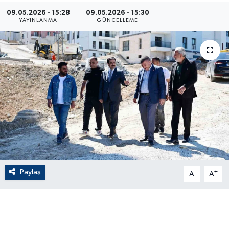
09.05.2026 - 15:28
09.05.2026 - 15:30
ÇEVRE
YAYINLANMA
GÜNCELLEME
Dış Haberler
Dünya
EĞİTİM
EKONOMİ
English News
Paylaş
-
+
Finans
A
A
Flaş Haber
Gayrimenkul