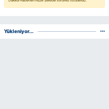
Dakika Haberleri hiçbir şekilde sorumlu tutulamaz.
Yükleniyor...