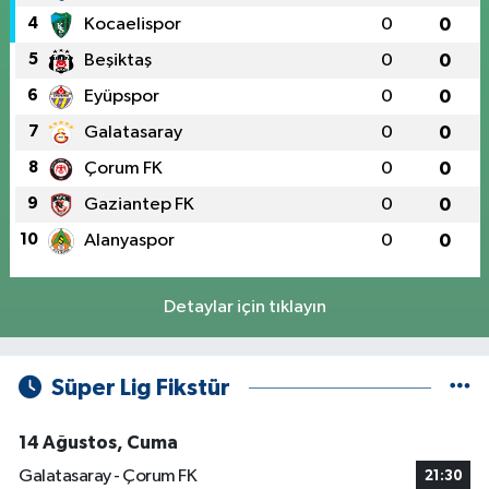
4
Kocaelispor
0
0
5
Beşiktaş
0
0
6
Eyüpspor
0
0
7
Galatasaray
0
0
8
Çorum FK
0
0
9
Gaziantep FK
0
0
10
Alanyaspor
0
0
Detaylar için tıklayın
Süper Lig Fikstür
14 Ağustos, Cuma
Galatasaray - Çorum FK
21:30