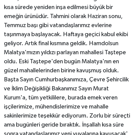
ÜLKE GÜNDEMİ
kısa sürede yeniden inşa edilmesi büyük bir
emeğin ürünüdür. Tahmini olarak Haziran sonu,
YAŞAM
Temmuz başı gibi vatandaşlarımız evlerine
taşınmaya başlayacak. Haftaya geçici kabul ekibi
YEREL
geliyor. Artık final kısmına geldik. Hamdolsun
Yerel Haberler
Malatya'mızın yıldızı parlayan mahallesi Taştepe
oldu. Eski Taştepe'den bugün Malatya'nın en
güzel mahallelerinden birine kavuşmuş olduk.
Başta Sayın Cumhurbaşkanımıza, Çevre Şehircilik
ve İklim Değişikliği Bakanımız Sayın Murat
Kurum'a, tüm yetkililere, burada emek veren
işçilerimize, mühendislerimize ve mahalle
sakinlerimize teşekkür ediyorum. Zorlu bir süreçti
ama bugünleri geride bıraktık. İnşallah kısa süre
sonra vatandaşlarımız yeni yuvalarına kavuşacak'