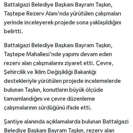
Battalgazi Belediye Başkanı Bayram Taşkın,
Taştepe Rezerv Alanı'nda yürütülen çalışmaları
GENEL
yerinde inceleyerek projede sona yaklaşıldığını
GÜNDEM
belirtti.
Güvenlik
Battalgazi Belediye Başkanı Bayram Taşkın,
Taştepe Mahallesi'nde yapımı devam eden
HABERDE İNSAN
rezerv alan çalışmalarını ziyaret etti. Çevre,
Şehircilik ve İklim Değişikliği Bakanlığı
İNSAN
destekleriyle yürütülen projede incelemelerde
bulunan Taşkın, konutların büyük ölçüde
İş Dünyası
tamamlandığını ve çevre düzenleme
Jandarma
çalışmalarının sürdüğünü ifade etti.
Kadın
Şantiye alanında açıklamalarda bulunan Battalgazi
Belediye Başkanı Bayram Taşkın, rezerv alan