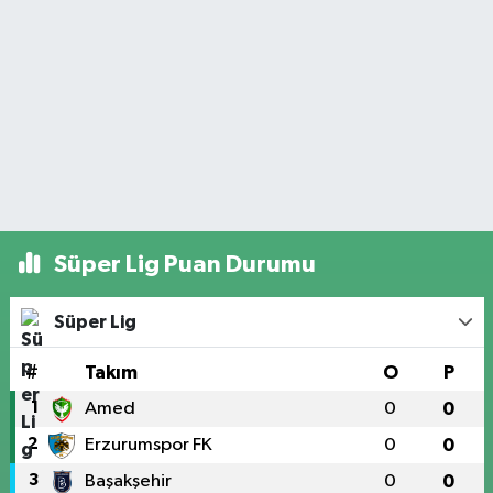
Süper Lig Puan Durumu
Süper Lig
#
Takım
O
P
1
Amed
0
0
2
Erzurumspor FK
0
0
3
Başakşehir
0
0