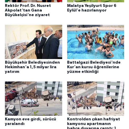
Rektör Prof. Dr. Nusret
Malatya Yeşilyurt Spor 6
Akpolat'tan Gana
Eylül'e hazırlanıyor
Büyükelçisi'ne ziyaret
Büyükşehir Belediyesinden
Battalgazi Belediyesi'nde
Hekimhan'a 1,5 milyar lira
Kur'an kursu öğrenilerine
yatırım
yüzme etkinliği
Kamyon eve girdi, sürücü
Kontrolden çıkan hafriyat
yaralandı
kamyonu apartmanın
bahçe duvarına çarptı: 1