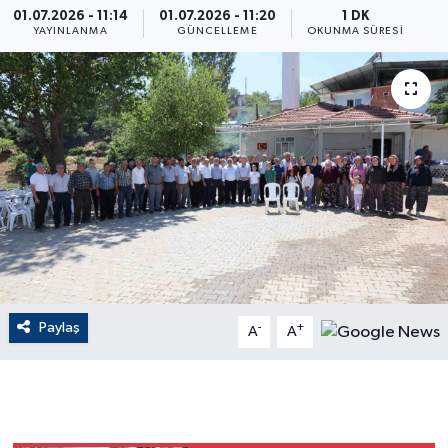
01.07.2026 - 11:14
01.07.2026 - 11:20
1 DK
YAYINLANMA
GÜNCELLEME
OKUNMA SÜRESI
ÇEVRE
Dış Haberler
Dünya
EĞİTİM
EKONOMİ
English News
Paylaş
-
+
A
A
Finans
Flaş Haber
Gayrimenkul