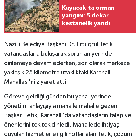
Kuyucak'ta orman
GENEL
yangını: 5 dekar
kestanelik yandı
GÜNDEM
Nazilli Belediye Başkanı Dr. Ertuğrul Tetik
Güvenlik
vatandaşlarla buluşarak sorunları yerinde
HABERDE İNSAN
dinlemeye devam ederken, son olarak merkeze
yaklaşık 25 kilometre uzaklıktaki Karahallı
İNSAN
Mahallesi'ni ziyaret etti.
İş Dünyası
Göreve geldiği günden bu yana 'yerinde
yönetim' anlayışıyla mahalle mahalle gezen
Jandarma
Başkan Tetik, Karahallı'da vatandaşların talep ve
önerilerini tek tek dinledi. Mahallede ihtiyaç
Kadın
duyulan hizmetlerle ilgili notlar alan Tetik, çözüm