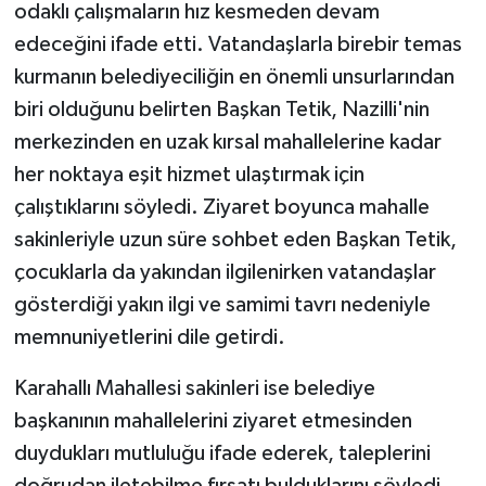
KÜLTÜR SANAT
odaklı çalışmaların hız kesmeden devam
edeceğini ifade etti. Vatandaşlarla birebir temas
MAGAZİN
kurmanın belediyeciliğin en önemli unsurlarından
biri olduğunu belirten Başkan Tetik, Nazilli'nin
Otomobil
merkezinden en uzak kırsal mahallelerine kadar
her noktaya eşit hizmet ulaştırmak için
POLİTİKA
çalıştıklarını söyledi. Ziyaret boyunca mahalle
Sağlık
sakinleriyle uzun süre sohbet eden Başkan Tetik,
çocuklarla da yakından ilgilenirken vatandaşlar
SİYASET
gösterdiği yakın ilgi ve samimi tavrı nedeniyle
memnuniyetlerini dile getirdi.
SPOR HABERLERİ
Karahallı Mahallesi sakinleri ise belediye
TEKNOLOJİ
başkanının mahallelerini ziyaret etmesinden
Turizm
duydukları mutluluğu ifade ederek, taleplerini
doğrudan iletebilme fırsatı bulduklarını söyledi.