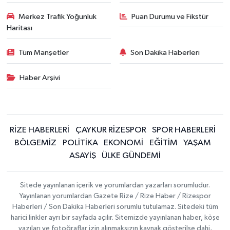
Merkez Trafik Yoğunluk
Puan Durumu ve Fikstür
Haritası
Tüm Manşetler
Son Dakika Haberleri
Haber Arşivi
RİZE HABERLERİ
ÇAYKUR RİZESPOR
SPOR HABERLERİ
BÖLGEMİZ
POLİTİKA
EKONOMİ
EĞİTİM
YAŞAM
ASAYİŞ
ÜLKE GÜNDEMİ
Sitede yayınlanan içerik ve yorumlardan yazarları sorumludur.
Yayınlanan yorumlardan Gazete Rize / Rize Haber / Rizespor
Haberleri / Son Dakika Haberleri sorumlu tutulamaz. Sitedeki tüm
harici linkler ayrı bir sayfada açılır. Sitemizde yayınlanan haber, köşe
yazıları ve fotoğraflar izin alınmaksızın kaynak gösterilse dahi,