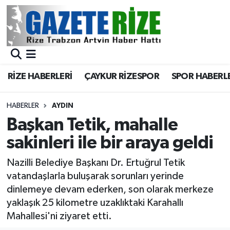
BÖLGEMİZ
Merkez Nöbetçi Eczaneler
SPOR
Merkez Hava Durumu
RİZE HABERLERİ
ÇAYKUR RİZESPOR
SPOR HABERL
Asayiş
Merkez Trafik Yoğunluk Haritası
HABERLER
AYDIN
Rize Jandarma Komutanlığı
Süper Lig Puan Durumu ve Fikstür
Başkan Tetik, mahalle
sakinleri ile bir araya geldi
Bilim Teknoloji
Tüm Manşetler
Nazilli Belediye Başkanı Dr. Ertuğrul Tetik
Bölge
Son Dakika Haberleri
vatandaşlarla buluşarak sorunları yerinde
dinlemeye devam ederken, son olarak merkeze
Advertising news
Haber Arşivi
yaklaşık 25 kilometre uzaklıktaki Karahallı
Mahallesi'ni ziyaret etti.
Canlı Maç