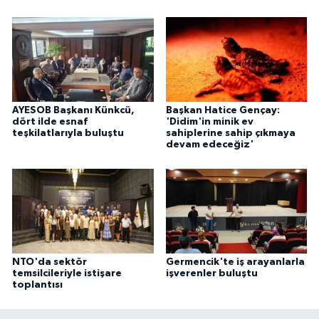
AYESOB Başkanı Künkcü,
Başkan Hatice Gençay:
dört ilde esnaf
'Didim'in minik ev
teşkilatlarıyla buluştu
sahiplerine sahip çıkmaya
devam edeceğiz'
NTO'da sektör
Germencik'te iş arayanlarla
temsilcileriyle istişare
işverenler buluştu
toplantısı