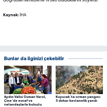
ÜLKE GÜNDEMİ
Kaynak:
İHA
YAŞAM
YEREL
Yerel Haberler
Bunlar da ilginizi çekebilir
Aydın Valisi Osman Varol,
Kuyucak'ta orman yangını:
Çine'de esnaf ve
5 dekar kestanelik yandı
vatandaşlarla buluştu