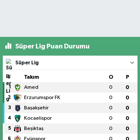
Süper Lig Puan Durumu
Süper Lig
#
Takım
O
P
1
Amed
0
0
2
Erzurumspor FK
0
0
3
Başakşehir
0
0
4
Kocaelispor
0
0
5
Beşiktaş
0
0
6
Eyüpspor
0
0