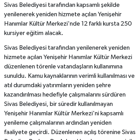
Sivas Belediyesi tarafından kapsamlı şekilde
yenilenerek yeniden hizmete açılan Yenişehir
GENEL
Hanımlar Kültür Merkezi'nde 12 farklı kursta 250
GÜNDEM
kursiyer eğitim alacak.
Güvenlik
Sivas Belediyesi tarafından yenilenerek yeniden
hizmete açılan Yenişehir Hanımlar Kültür Merkezi
HABERDE İNSAN
düzenlenen törenle vatandaşların kullanımına
sunuldu. Kamu kaynaklarının verimli kullanılması ve
İNSAN
atıl durumdaki yatırımların yeniden şehre
kazandırılması hedefiyle çalışmalarını sürdüren
İş Dünyası
Sivas Belediyesi, bir süredir kullanılmayan
Jandarma
Yenişehir Hanımlar Kültür Merkezi'ni kapsamlı
yenileme çalışmalarının ardından yeniden
Kadın
faaliyete geçirdi. Düzenlenen açılış törenine Sivas