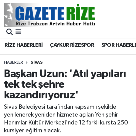
BÖLGEMİZ
Merkez Nöbetçi Eczaneler
SPOR
Merkez Hava Durumu
RİZE HABERLERİ
ÇAYKUR RİZESPOR
SPOR HABERL
Asayiş
Merkez Trafik Yoğunluk Haritası
HABERLER
SIVAS
Rize Jandarma Komutanlığı
Süper Lig Puan Durumu ve Fikstür
Başkan Uzun: 'Atıl yapıları
tek tek şehre
Bilim Teknoloji
Tüm Manşetler
kazandırıyoruz'
Bölge
Son Dakika Haberleri
Sivas Belediyesi tarafından kapsamlı şekilde
yenilenerek yeniden hizmete açılan Yenişehir
Advertising news
Haber Arşivi
Hanımlar Kültür Merkezi'nde 12 farklı kursta 250
kursiyer eğitim alacak.
Canlı Maç