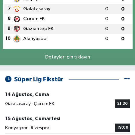
7
Galatasaray
0
0
8
Çorum FK
0
0
9
Gaziantep FK
0
0
10
Alanyaspor
0
0
Detaylar için tıklayın
Süper Lig Fikstür
14 Ağustos, Cuma
Galatasaray - Çorum FK
21:30
15 Ağustos, Cumartesi
Konyaspor - Rizespor
19:00