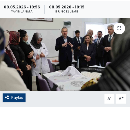
08.05.2026 - 18:56
08.05.2026 - 19:15
ÇEVRE
YAYINLANMA
GÜNCELLEME
Dış Haberler
Dünya
EĞİTİM
EKONOMİ
English News
Paylaş
-
+
Finans
A
A
Flaş Haber
Gayrimenkul