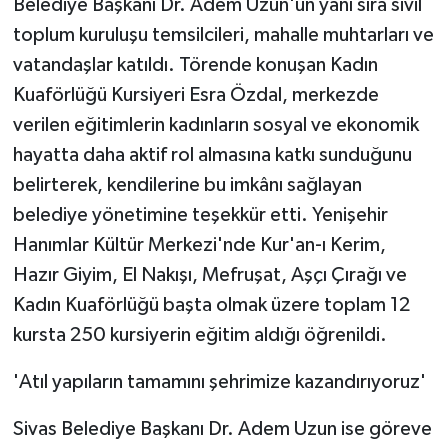
Belediye Başkanı Dr. Adem Uzun'un yanı sıra sivil
KÜLTÜR SANAT
toplum kuruluşu temsilcileri, mahalle muhtarları ve
MAGAZİN
vatandaşlar katıldı. Törende konuşan Kadın
Kuaförlüğü Kursiyeri Esra Özdal, merkezde
Otomobil
verilen eğitimlerin kadınların sosyal ve ekonomik
hayatta daha aktif rol almasına katkı sunduğunu
POLİTİKA
belirterek, kendilerine bu imkânı sağlayan
Sağlık
belediye yönetimine teşekkür etti. Yenişehir
Hanımlar Kültür Merkezi'nde Kur'an-ı Kerim,
SİYASET
Hazır Giyim, El Nakışı, Mefruşat, Aşçı Çırağı ve
Kadın Kuaförlüğü başta olmak üzere toplam 12
SPOR HABERLERİ
kursta 250 kursiyerin eğitim aldığı öğrenildi.
TEKNOLOJİ
'Atıl yapıların tamamını şehrimize kazandırıyoruz'
Turizm
Sivas Belediye Başkanı Dr. Adem Uzun ise göreve