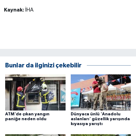
Kaynak:
İHA
Bunlar da ilginizi çekebilir
ATM'de çıkan yangın
Dünyaca ünlü 'Anadolu
paniğe neden oldu
aslanları' güzellik yarışında
kıyasıya yarıştı