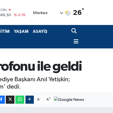
°
COIN
26
Merkez
360,53
%-0.76
LAR
7069
%0.17
RO
İTİM
YAŞAM
ASAYİŞ
0265
%0.01
RLİN
1897
%0.02
M ALTIN
4.81
%1.44
T100
ofonu ile geldi
887
%64
diye Başkanı Anıl Yetişkin;
m' dedi.
-
+
A
A