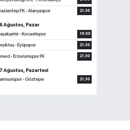
aziantep FK - Alanyaspor
21:30
6 Ağustos, Pazar
aşakşehir - Kocaelispor
19:00
eşiktaş - Eyüpspor
21:30
med - Erzurumspor FK
21:30
7 Ağustos, Pazartesi
amsunspor - Göztepe
21:30