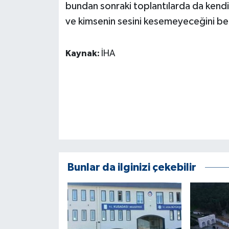
KÜLTÜR SANAT
bundan sonraki toplantılarda da kendi
ve kimsenin sesini kesemeyeceğini beli
MAGAZİN
Kaynak:
İHA
Otomobil
POLİTİKA
Sağlık
SİYASET
SPOR HABERLERİ
Bunlar da ilginizi çekebilir
TEKNOLOJİ
Turizm