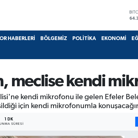
BIT
64.
DO
47,
EU
OR HABERLERİ
BÖLGEMİZ
POLİTİKA
EKONOMİ
EĞ
55,
STE
64,
GRA
657
BİS
, meclise kendi mikr
13.
si'ne kendi mikrofonu ile gelen Efeler Bele
ildiği için kendi mikrofonumla konuşacağı
1 DK
UNMA SÜRESI