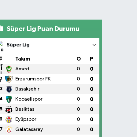
Süper Lig Puan Durumu
Süper Lig
#
Takım
O
P
1
Amed
0
0
2
Erzurumspor FK
0
0
3
Başakşehir
0
0
4
Kocaelispor
0
0
5
Beşiktaş
0
0
6
Eyüpspor
0
0
7
Galatasaray
0
0