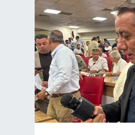
ÇEVRE
Dış Haberler
Dünya
EĞİTİM
EKONOMİ
English News
Finans
Flaş Haber
Gayrimenkul