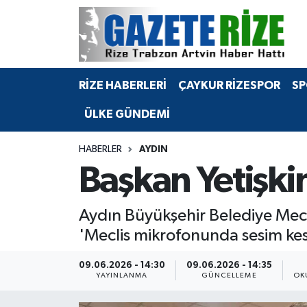
BÖLGEMİZ
Merkez Nöbetçi Eczaneler
RİZE HABERLERİ
ÇAYKUR RİZESPOR
SP
SPOR
Merkez Hava Durumu
ÜLKE GÜNDEMİ
Asayiş
Merkez Trafik Yoğunluk Haritası
HABERLER
AYDIN
Rize Jandarma Komutanlığı
Süper Lig Puan Durumu ve Fikstür
Başkan Yetişkin
Bilim Teknoloji
Tüm Manşetler
Aydın Büyükşehir Belediye Mecli
Bölge
Son Dakika Haberleri
'Meclis mikrofonunda sesim kes
Advertising news
Haber Arşivi
09.06.2026 - 14:30
09.06.2026 - 14:35
YAYINLANMA
GÜNCELLEME
OK
Canlı Maç