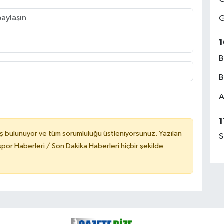
G
1
B
B
A
1
ş bulunuyor ve tüm sorumluluğu üstleniyorsunuz. Yazılan
S
or Haberleri / Son Dakika Haberleri hiçbir şekilde