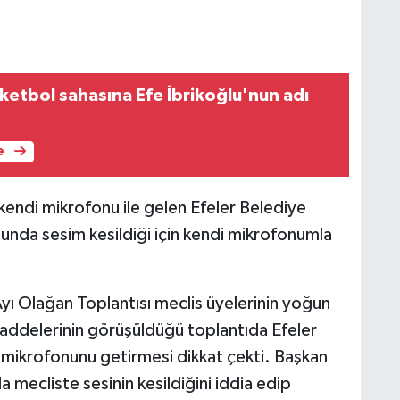
ketbol sahasına Efe İbrikoğlu'nun adı
e
kendi mikrofonu ile gelen Efeler Belediye
nunda sesim kesildiği için kendi mikrofonumla
yı Olağan Toplantısı meclis üyelerinin yoğun
maddelerinin görüşüldüğü toplantıda Efeler
i mikrofonunu getirmesi dikkat çekti. Başkan
da mecliste sesinin kesildiğini iddia edip