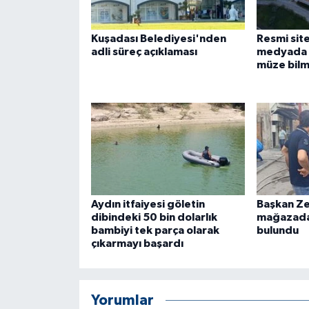
ÜLKE GÜNDEMİ
Kuşadası Belediyesi'nden
Resmi site
YAŞAM
adli süreç açıklaması
medyada k
müze bilm
YEREL
Yerel Haberler
Aydın itfaiyesi göletin
Başkan Ze
dibindeki 50 bin dolarlık
mağazada
bambiyi tek parça olarak
bulundu
çıkarmayı başardı
Yorumlar