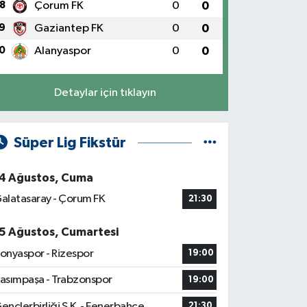
8
Çorum FK
0
0
9
Gaziantep FK
0
0
0
Alanyaspor
0
0
Detaylar için tıklayın
Süper Lig Fikstür
4 Ağustos, Cuma
alatasaray - Çorum FK
21:30
5 Ağustos, Cumartesi
onyaspor - Rizespor
19:00
asımpaşa - Trabzonspor
19:00
ençlerbirliği S.K. - Fenerbahçe
21:30