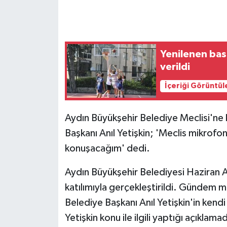
GENEL
GÜNDEM
Yenilenen bas
verildi
Güvenlik
İçeriği Görüntül
HABERDE İNSAN
Aydın Büyükşehir Belediye Meclisi'ne 
İNSAN
Başkanı Anıl Yetişkin; 'Meclis mikrofo
konuşacağım' dedi.
İş Dünyası
Aydın Büyükşehir Belediyesi Haziran A
Jandarma
katılımıyla gerçekleştirildi. Gündem 
Belediye Başkanı Anıl Yetişkin'in kend
Kadın
Yetişkin konu ile ilgili yaptığı açıklama