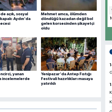
de açık, sosyal
Mehmet amca, ölümden
1
apalı: Aydın'da
döndüğü kazadan değil bol
ecesi
gelen korsesinden şikayetçi
oldu
1
G
ncirci, yanan
Yenipazar'da Antep Fıstığı
 incelemelerde
Festivali hazırlıkları masaya
yatırıldı
1
K
K
G