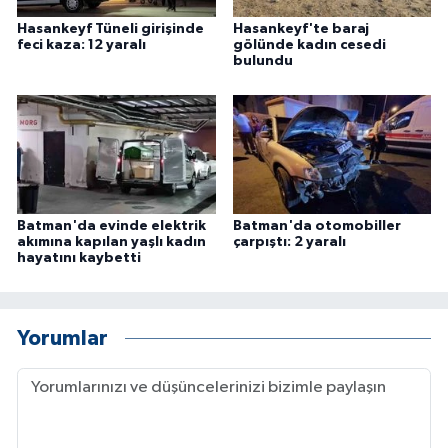
Hasankeyf Tüneli girişinde
Hasankeyf'te baraj
feci kaza: 12 yaralı
gölünde kadın cesedi
bulundu
Batman'da evinde elektrik
Batman'da otomobiller
akımına kapılan yaşlı kadın
çarpıştı: 2 yaralı
hayatını kaybetti
Yorumlar