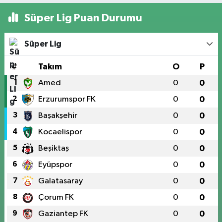
Süper Lig Puan Durumu
Süper Lig
#
Takım
O
P
1
Amed
0
0
2
Erzurumspor FK
0
0
3
Başakşehir
0
0
4
Kocaelispor
0
0
5
Beşiktaş
0
0
6
Eyüpspor
0
0
7
Galatasaray
0
0
8
Çorum FK
0
0
9
Gaziantep FK
0
0