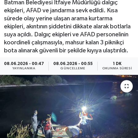
Batman Belediyesi İtfaiye Müdürlüğü dalgıç
ekipleri, AFAD ve jandarma sevk edildi. Kısa
ÇEVRE
sürede olay yerine ulaşan arama kurtarma
ekipleri, akıntının şiddetini dikkate alarak botlarla
Dış Haberler
suya açıldı. Dalgıç ekipleri ve AFAD personelinin
koordineli çalışmasıyla, mahsur kalan 3 piknikçi
Dünya
bota alınarak güvenli bir şekilde kıyıya ulaştırıldı.
EĞİTİM
08.06.2026 - 00:47
08.06.2026 - 00:55
1 DK
YAYINLANMA
GÜNCELLEME
OKUNMA SÜRESI
EKONOMİ
English News
Finans
Flaş Haber
Gayrimenkul