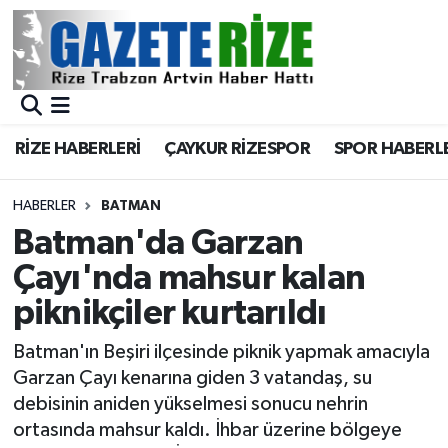
BÖLGEMİZ
Merkez Nöbetçi Eczaneler
SPOR
Merkez Hava Durumu
RİZE HABERLERİ
ÇAYKUR RİZESPOR
SPOR HABERL
Asayiş
Merkez Trafik Yoğunluk Haritası
HABERLER
BATMAN
Rize Jandarma Komutanlığı
Süper Lig Puan Durumu ve Fikstür
Batman'da Garzan
Çayı'nda mahsur kalan
Bilim Teknoloji
Tüm Manşetler
piknikçiler kurtarıldı
Bölge
Son Dakika Haberleri
Batman'ın Beşiri ilçesinde piknik yapmak amacıyla
Garzan Çayı kenarına giden 3 vatandaş, su
Advertising news
Haber Arşivi
debisinin aniden yükselmesi sonucu nehrin
ortasında mahsur kaldı. İhbar üzerine bölgeye
Canlı Maç