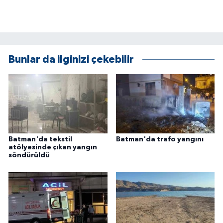
ÜLKE GÜNDEMİ
YAŞAM
Bunlar da ilginizi çekebilir
YEREL
Yerel Haberler
Batman'da tekstil
Batman'da trafo yangını
atölyesinde çıkan yangın
söndürüldü