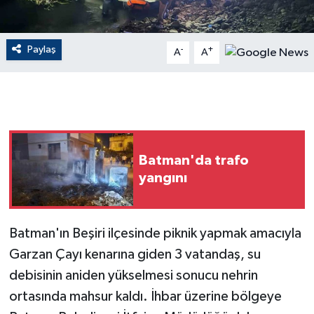
GENEL
Paylaş
-
+
A
A
GÜNDEM
Güvenlik
HABERDE İNSAN
Batman'da trafo
İNSAN
yangını
İş Dünyası
Batman'ın Beşiri ilçesinde piknik yapmak amacıyla
Jandarma
Garzan Çayı kenarına giden 3 vatandaş, su
debisinin aniden yükselmesi sonucu nehrin
Kadın
ortasında mahsur kaldı. İhbar üzerine bölgeye