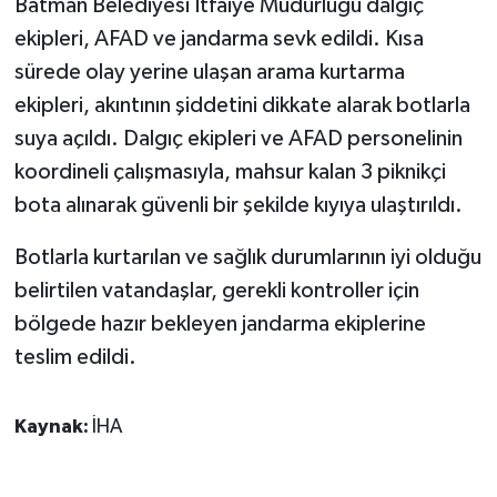
Batman Belediyesi İtfaiye Müdürlüğü dalgıç
KÜLTÜR SANAT
ekipleri, AFAD ve jandarma sevk edildi. Kısa
MAGAZİN
sürede olay yerine ulaşan arama kurtarma
ekipleri, akıntının şiddetini dikkate alarak botlarla
Otomobil
suya açıldı. Dalgıç ekipleri ve AFAD personelinin
koordineli çalışmasıyla, mahsur kalan 3 piknikçi
POLİTİKA
bota alınarak güvenli bir şekilde kıyıya ulaştırıldı.
Sağlık
Botlarla kurtarılan ve sağlık durumlarının iyi olduğu
belirtilen vatandaşlar, gerekli kontroller için
SİYASET
bölgede hazır bekleyen jandarma ekiplerine
SPOR HABERLERİ
teslim edildi.
TEKNOLOJİ
Kaynak:
İHA
Turizm