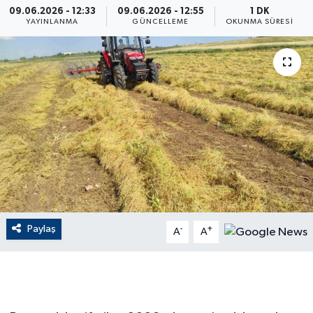
09.06.2026 - 12:33
09.06.2026 - 12:55
1 DK
YAYINLANMA
GÜNCELLEME
OKUNMA SÜRESI
ÇEVRE
Dış Haberler
Dünya
EĞİTİM
EKONOMİ
English News
Paylaş
-
+
A
A
Finans
Flaş Haber
Gayrimenkul