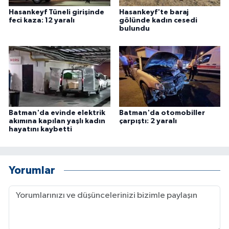
Hasankeyf Tüneli girişinde
Hasankeyf'te baraj
feci kaza: 12 yaralı
gölünde kadın cesedi
bulundu
Batman'da evinde elektrik
Batman'da otomobiller
akımına kapılan yaşlı kadın
çarpıştı: 2 yaralı
hayatını kaybetti
Yorumlar