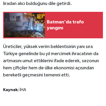
liradan alıcı bulduğunu dile getirdi.
ÜLKE GÜNDEMİ
YAŞAM
Batman'da trafo
yangını
YEREL
Yerel Haberler
Üreticiler, yüksek verim beklentisinin yanı sıra
Türkiye genelinde bu yıl mercimek ihracatının da
artmasını umut ettiklerini ifade ederek, sezonun
hem çiftçiler hem de ülke ekonomisi açısından
bereketli geçmesini temenni etti.
Kaynak:
İHA