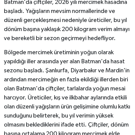
Batman'da çiftçiler, 2026 yılı mercimek hasadına
başladı. Yağışların mevsim normallerinde ve
GENEL
düzenli gerçekleşmesi nedeniyle üreticiler, bu yıl
dönüm başına yaklaşık 200 kilogram verim almayı
GÜNDEM
ve bereketli bir sezon geçirmeyi hedefliyor.
Güvenlik
Bölgede mercimek üretiminin yoğun olarak
HABERDE İNSAN
yapıldığı iller arasında yer alan Batman'da hasat
sezonu başladı. Şanlıurfa, Diyarbakır ve Mardin'in
İNSAN
ardından mercimeğin en fazla ekildiği illerden biri
olan Batman'da çiftçiler, tarlalarda yoğun mesai
İş Dünyası
harcıyor. Üreticiler, kış ve ilkbahar aylarında etkili
olan düzenli yağışların ürün gelişimine olumlu katkı
Jandarma
sunduğunu belirterek, bu yıl verimin yüksek
Kadın
olmasını beklediklerini ifade etti. Çiftçiler, dönüm
başına ortalama 200 kilogram mercimek elde