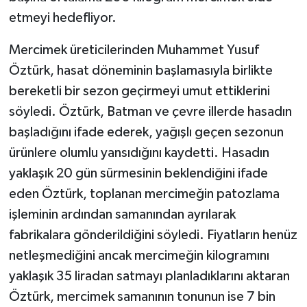
KÜLTÜR SANAT
etmeyi hedefliyor.
MAGAZİN
Mercimek üreticilerinden Muhammet Yusuf
Öztürk, hasat döneminin başlamasıyla birlikte
Otomobil
bereketli bir sezon geçirmeyi umut ettiklerini
POLİTİKA
söyledi. Öztürk, Batman ve çevre illerde hasadın
başladığını ifade ederek, yağışlı geçen sezonun
Sağlık
ürünlere olumlu yansıdığını kaydetti. Hasadın
yaklaşık 20 gün sürmesinin beklendiğini ifade
SİYASET
eden Öztürk, toplanan mercimeğin patozlama
işleminin ardından samanından ayrılarak
SPOR HABERLERİ
fabrikalara gönderildiğini söyledi. Fiyatların henüz
TEKNOLOJİ
netleşmediğini ancak mercimeğin kilogramını
yaklaşık 35 liradan satmayı planladıklarını aktaran
Turizm
Öztürk, mercimek samanının tonunun ise 7 bin