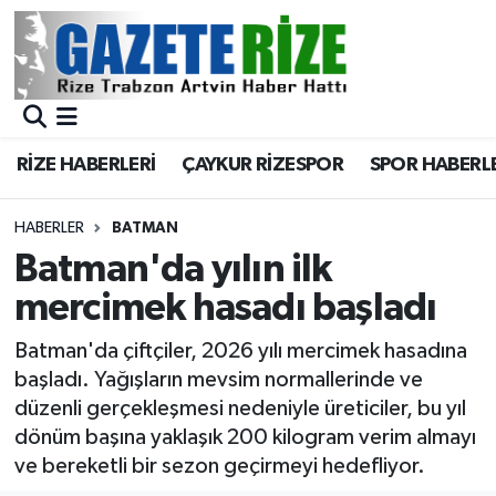
BÖLGEMİZ
Merkez Nöbetçi Eczaneler
SPOR
Merkez Hava Durumu
RİZE HABERLERİ
ÇAYKUR RİZESPOR
SPOR HABERL
Asayiş
Merkez Trafik Yoğunluk Haritası
HABERLER
BATMAN
Rize Jandarma Komutanlığı
Süper Lig Puan Durumu ve Fikstür
Batman'da yılın ilk
mercimek hasadı başladı
Bilim Teknoloji
Tüm Manşetler
Batman'da çiftçiler, 2026 yılı mercimek hasadına
Bölge
Son Dakika Haberleri
başladı. Yağışların mevsim normallerinde ve
düzenli gerçekleşmesi nedeniyle üreticiler, bu yıl
Advertising news
Haber Arşivi
dönüm başına yaklaşık 200 kilogram verim almayı
ve bereketli bir sezon geçirmeyi hedefliyor.
Canlı Maç