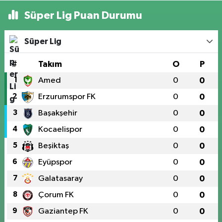
Süper Lig Puan Durumu
Süper Lig
#
Takım
O
P
1
Amed
0
0
2
Erzurumspor FK
0
0
3
Başakşehir
0
0
4
Kocaelispor
0
0
5
Beşiktaş
0
0
6
Eyüpspor
0
0
7
Galatasaray
0
0
8
Çorum FK
0
0
9
Gaziantep FK
0
0