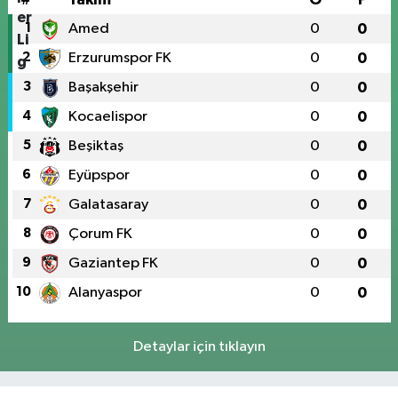
1
Amed
0
0
2
Erzurumspor FK
0
0
3
Başakşehir
0
0
4
Kocaelispor
0
0
5
Beşiktaş
0
0
6
Eyüpspor
0
0
7
Galatasaray
0
0
8
Çorum FK
0
0
9
Gaziantep FK
0
0
10
Alanyaspor
0
0
Detaylar için tıklayın