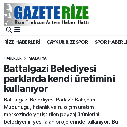
BÖLGEMİZ
Merkez Nöbetçi Eczaneler
SPOR
Merkez Hava Durumu
RİZE HABERLERİ
ÇAYKUR RİZESPOR
SPOR HABERL
Asayiş
Merkez Trafik Yoğunluk Haritası
HABERLER
MALATYA
Rize Jandarma Komutanlığı
Süper Lig Puan Durumu ve Fikstür
Battalgazi Belediyesi
parklarda kendi üretimini
Bilim Teknoloji
Tüm Manşetler
kullanıyor
Bölge
Son Dakika Haberleri
Battalgazi Belediyesi Park ve Bahçeler
Müdürlüğü, fidanlık ve rulo çim üretim
Advertising news
Haber Arşivi
merkezinde yetiştirilen peyzaj ürünlerini
belediyenin yeşil alan projelerinde kullanıyor. Bu
Canlı Maç