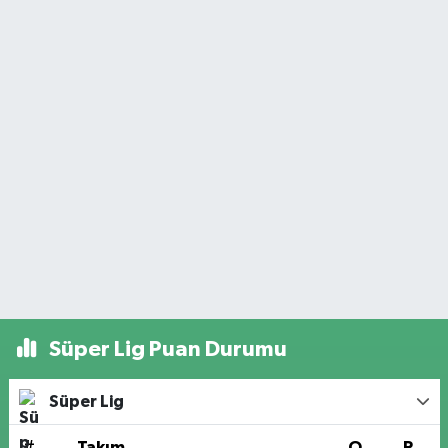
Süper Lig Puan Durumu
Süper Lig
#
Takım
O
P