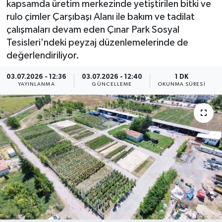
kapsamda üretim merkezinde yetiştirilen bitki ve
rulo çimler Çarşıbaşı Alanı ile bakım ve tadilat
ÇEVRE
çalışmaları devam eden Çınar Park Sosyal
Tesisleri'ndeki peyzaj düzenlemelerinde de
Dış Haberler
değerlendiriliyor.
Dünya
03.07.2026 - 12:36
03.07.2026 - 12:40
1 DK
YAYINLANMA
GÜNCELLEME
OKUNMA SÜRESI
EĞİTİM
EKONOMİ
English News
Finans
Flaş Haber
Gayrimenkul