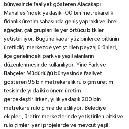
KÜLTÜR SANAT
bünyesinde faaliyet gösteren Alacakapı
Mahallesi'ndeki yaklaşık 100 bin metrekarelik
MAGAZİN
fidanlık üretim sahasında geniş yapraklı ve ibreli
ağaçlar, çalı grupları ile yer örtücü bitkiler
Otomobil
yetiştiriliyor. Bugüne kadar yüz binlerce bitkinin
POLİTİKA
üretildiği merkezde yetiştirilen peyzaj ürünleri,
ilçe genelindeki park ve yeşil alanların
Sağlık
düzenlenmesinde kullanılıyor. Yine Park ve
Bahçeler Müdürlüğü bünyesinde faaliyet
SİYASET
gösteren 95 bin metrekarelik rulo çim üretim
SPOR HABERLERİ
tesisinde yılda iki dönem üretim
gerçekleştirilirken, yıllık yaklaşık 200 bin
TEKNOLOJİ
metrekare rulo çim elde ediliyor. Belediye
ekipleri, üretim merkezlerinde yetiştirilen bitki ve
Turizm
rulo çimleri yeni projelerde ve mevcut yeşil