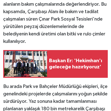
alanların bakım çalışmalarında değerlendiriyor. Bu
ÜLKE GÜNDEMİ
kapsamda, Çarşıbaşı Alanı ile bakım ve tadilat
YAŞAM
çalışmaları süren Çınar Park Sosyal Tesisleri'nde
yürütülen peyzaj düzenlemelerinde de
YEREL
belediyenin kendi üretimi olan bitki ve rulo çimler
kullanılıyor.
Yerel Haberler
Başkan Er: 'Hekimhan'ı
geleceğe hazırlıyoruz'
Bu arada Park ve Bahçeler Müdürlüğü ekipleri, ilçe
genelindeki projelerde çalışmalarını yoğun şekilde
sürdürüyor. Yaz sonuna kadar tamamlanması
planlanan yaklaşık 180 bin metrekarelik Çarşıbaşı