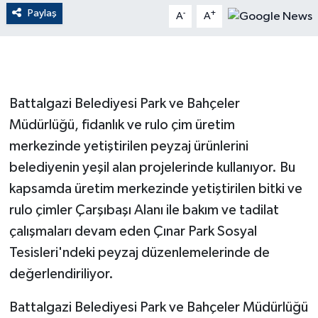
Paylaş
-
+
A
A
GENEL
GÜNDEM
Battalgazi Belediyesi Park ve Bahçeler
Güvenlik
Müdürlüğü, fidanlık ve rulo çim üretim
HABERDE İNSAN
merkezinde yetiştirilen peyzaj ürünlerini
belediyenin yeşil alan projelerinde kullanıyor. Bu
İNSAN
kapsamda üretim merkezinde yetiştirilen bitki ve
rulo çimler Çarşıbaşı Alanı ile bakım ve tadilat
İş Dünyası
çalışmaları devam eden Çınar Park Sosyal
Jandarma
Tesisleri'ndeki peyzaj düzenlemelerinde de
değerlendiriliyor.
Kadın
Battalgazi Belediyesi Park ve Bahçeler Müdürlüğü