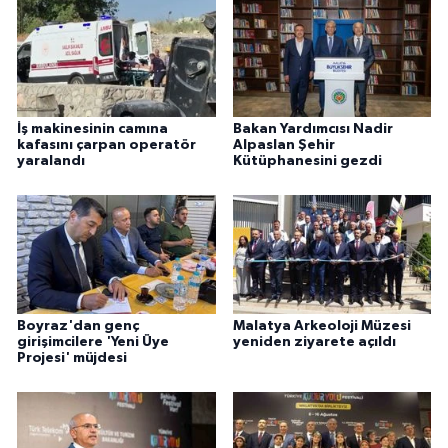
İş makinesinin camına
Bakan Yardımcısı Nadir
kafasını çarpan operatör
Alpaslan Şehir
yaralandı
Kütüphanesini gezdi
Boyraz'dan genç
Malatya Arkeoloji Müzesi
girişimcilere 'Yeni Üye
yeniden ziyarete açıldı
Projesi' müjdesi