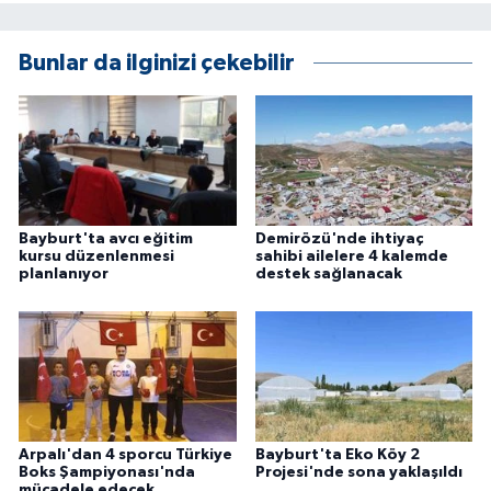
KÜLTÜR SANAT
Bunlar da ilginizi çekebilir
MAGAZİN
Otomobil
POLİTİKA
Sağlık
Bayburt'ta avcı eğitim
Demirözü'nde ihtiyaç
kursu düzenlenmesi
sahibi ailelere 4 kalemde
planlanıyor
destek sağlanacak
SİYASET
SPOR HABERLERİ
TEKNOLOJİ
Turizm
Arpalı'dan 4 sporcu Türkiye
Bayburt'ta Eko Köy 2
Boks Şampiyonası'nda
Projesi'nde sona yaklaşıldı
mücadele edecek