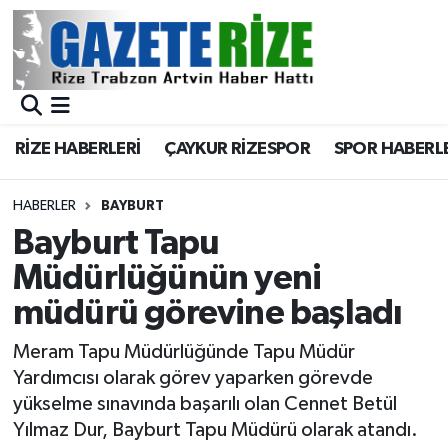
BÖLGEMİZ
Merkez Nöbetçi Eczaneler
SPOR
Merkez Hava Durumu
RİZE HABERLERİ
ÇAYKUR RİZESPOR
SPOR HABERL
Asayiş
Merkez Trafik Yoğunluk Haritası
HABERLER
BAYBURT
Rize Jandarma Komutanlığı
Süper Lig Puan Durumu ve Fikstür
Bayburt Tapu
Müdürlüğünün yeni
Bilim Teknoloji
Tüm Manşetler
müdürü görevine başladı
Bölge
Son Dakika Haberleri
Meram Tapu Müdürlüğünde Tapu Müdür
Yardımcısı olarak görev yaparken görevde
Advertising news
Haber Arşivi
yükselme sınavında başarılı olan Cennet Betül
Yılmaz Dur, Bayburt Tapu Müdürü olarak atandı.
Canlı Maç