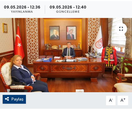
09.05.2026 - 12:36
09.05.2026 - 12:40
ÇEVRE
YAYINLANMA
GÜNCELLEME
Dış Haberler
Dünya
EĞİTİM
EKONOMİ
English News
Paylaş
-
+
Finans
A
A
Flaş Haber
Gayrimenkul