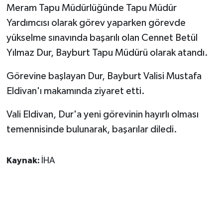
Meram Tapu Müdürlüğünde Tapu Müdür
Yardımcısı olarak görev yaparken görevde
GENEL
yükselme sınavında başarılı olan Cennet Betül
GÜNDEM
Yılmaz Dur, Bayburt Tapu Müdürü olarak atandı.
Güvenlik
Görevine başlayan Dur, Bayburt Valisi Mustafa
Eldivan'ı makamında ziyaret etti.
HABERDE İNSAN
Vali Eldivan, Dur'a yeni görevinin hayırlı olması
İNSAN
temennisinde bulunarak, başarılar diledi.
İş Dünyası
Kaynak:
İHA
Jandarma
Kadın