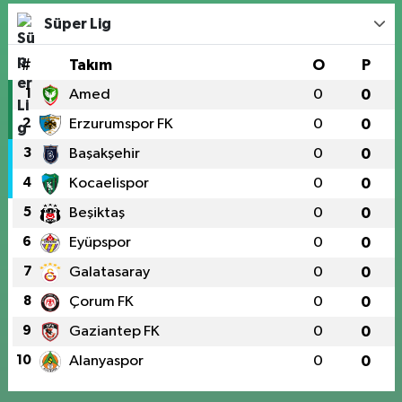
Süper Lig
#
Takım
O
P
1
Amed
0
0
2
Erzurumspor FK
0
0
3
Başakşehir
0
0
4
Kocaelispor
0
0
5
Beşiktaş
0
0
6
Eyüpspor
0
0
7
Galatasaray
0
0
8
Çorum FK
0
0
9
Gaziantep FK
0
0
10
Alanyaspor
0
0