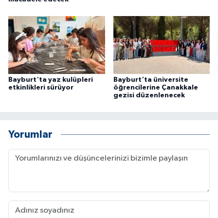
ÜLKE GÜNDEMİ
YAŞAM
YEREL
Bayburt'ta yaz kulüpleri
Bayburt'ta üniversite
Yerel Haberler
etkinlikleri sürüyor
öğrencilerine Çanakkale
gezisi düzenlenecek
Yorumlar