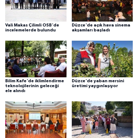
ÜLKE GÜNDEMİ
YAŞAM
Vali Makas Çilimli OSB'de
Düzce'de açık hava sinema
incelemelerde bulundu
akşamları başladı
YEREL
Yerel Haberler
Bilim Kafe'de iklimlendirme
Düzce'de yaban mersini
teknolojilerinin geleceği
üretimi yaygınlaşıyor
ele alındı