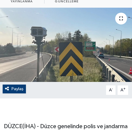
YAYINLANMA
GÜNCELLEME
ÇEVRE
Dış Haberler
Dünya
EĞİTİM
EKONOMİ
English News
Paylaş
-
+
A
A
Finans
Flaş Haber
DÜZCE(İHA) - Düzce genelinde polis ve jandarma
Gayrimenkul