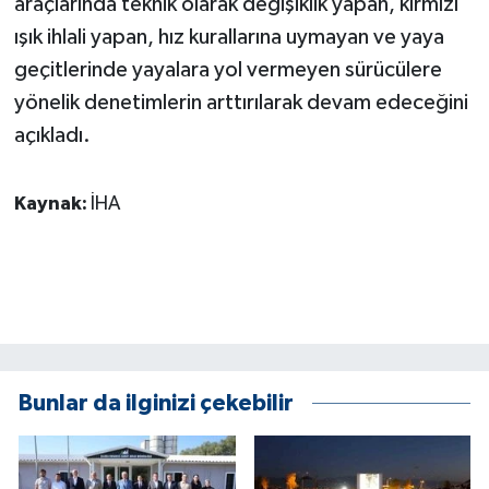
araçlarında teknik olarak değişiklik yapan, kırmızı
KÜLTÜR SANAT
ışık ihlali yapan, hız kurallarına uymayan ve yaya
MAGAZİN
geçitlerinde yayalara yol vermeyen sürücülere
yönelik denetimlerin arttırılarak devam edeceğini
Otomobil
açıkladı.
POLİTİKA
Kaynak:
İHA
Sağlık
SİYASET
SPOR HABERLERİ
TEKNOLOJİ
Bunlar da ilginizi çekebilir
Turizm